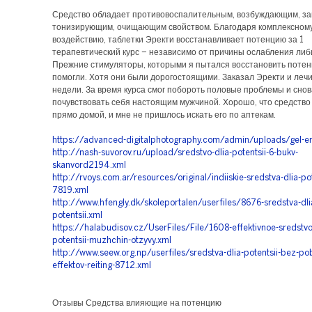
Средство обладает противовоспалительным, возбуждающим, з
тонизирующим, очищающим свойством. Благодаря комплексном
воздействию, таблетки Эректи восстанавливает потенцию за 1
терапевтический курс – независимо от причины ослабления либ
Прежние стимуляторы, которыми я пытался восстановить потен
помогли. Хотя они были дорогостоящими. Заказал Эректи и лечи
недели. За время курса смог побороть половые проблемы и снов
почувствовать себя настоящим мужчиной. Хорошо, что средство
прямо домой, и мне не пришлось искать его по аптекам.
https://advanced-digitalphotography.com/admin/uploads/gel-e
http://nash-suvorov.ru/upload/sredstvo-dlia-potentsii-6-bukv-
skanvord2194.xml
http://rvoys.com.ar/resources/original/indiiskie-sredstva-dlia-pot
7819.xml
http://www.hfengly.dk/skoleportalen/userfiles/8676-sredstva-dlia
potentsii.xml
https://halabudisov.cz/UserFiles/File/1608-effektivnoe-sredstvo
potentsii-muzhchin-otzyvy.xml
http://www.seew.org.np/userfiles/sredstva-dlia-potentsii-bez-p
effektov-reiting-8712.xml
Отзывы Средства влияющие на потенцию