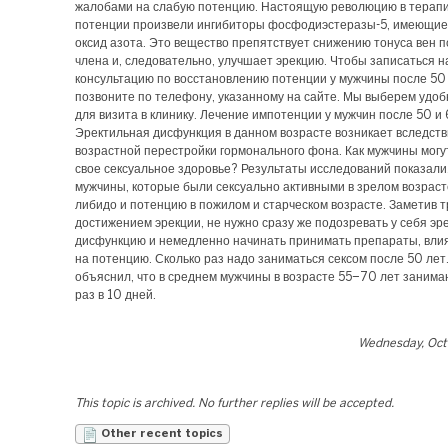
жалобами на слабую потенцию. Настоящую революцию в терап
потенции произвели ингибиторы фосфодиэстеразы-5, имеющие
оксид азота. Это вещество препятствует снижению тонуса вен п
члена и, следовательно, улучшает эрекцию. Чтобы записаться н
консультацию по восстановлению потенции у мужчины после 50 
позвоните по телефону, указанному на сайте. Мы выберем удо
для визита в клинику. Лечение импотенции у мужчин после 50 и 
Эректильная дисфункция в данном возрасте возникает вследст
возрастной перестройки гормонального фона. Как мужчины мог
свое сексуальное здоровье? Результаты исследований показали,
мужчины, которые были сексуально активными в зрелом возраст
либидо и потенцию в пожилом и старческом возрасте. Заметив т
достижением эрекции, не нужно сразу же подозревать у себя эр
дисфункцию и немедленно начинать принимать препараты, вли
на потенцию. Сколько раз надо заниматься сексом после 50 лет
объяснил, что в среднем мужчины в возрасте 55–70 лет занима
раз в 10 дней.
Wednesday, Oct
This topic is archived. No further replies will be accepted.
Other recent topics