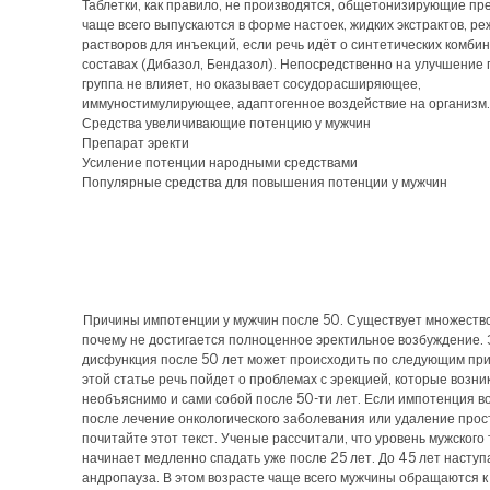
Таблетки, как правило, не производятся, общетонизирующие п
чаще всего выпускаются в форме настоек, жидких экстрактов, ре
растворов для инъекций, если речь идёт о синтетических комб
составах (Дибазол, Бендазол). Непосредственно на улучшение 
группа не влияет, но оказывает сосудорасширяющее,
иммуностимулирующее, адаптогенное воздействие на организм.
Средства увеличивающие потенцию у мужчин
Препарат эректи
Усиление потенции народными средствами
Популярные средства для повышения потенции у мужчин
Причины импотенции у мужчин после 50. Существует множество
почему не достигается полноценное эректильное возбуждение.
дисфункция после 50 лет может происходить по следующим при
этой статье речь пойдет о проблемах с эрекцией, которые возни
необъяснимо и сами собой после 50-ти лет. Если импотенция в
после лечение онкологического заболевания или удаление прос
почитайте этот текст. Ученые рассчитали, что уровень мужского
начинает медленно спадать уже после 25 лет. До 45 лет наступ
андропауза. В этом возрасте чаще всего мужчины обращаются к 