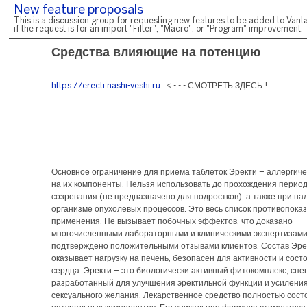
New feature proposals
This is a discussion group for requesting new features to be added to Vanta
if the request is for an import "Filter", "Macro", or "Program" improvement.
Средства влияющие на потенцию
https://erecti.nashi-veshi.ru
< - - - СМОТРЕТЬ ЗДЕСЬ !
Основное ограничение для приема таблеток Эректи – аллергиче
на их компоненты. Нельзя использовать до прохождения период
созревания (не предназначено для подростков), а также при на
организме опухолевых процессов. Это весь список противопока
применения. Не вызывает побочных эффектов, что доказано
многочисленными лабораторными и клиническими экспертизами
подтверждено положительными отзывами клиентов. Состав Эре
оказывает нагрузку на печень, безопасен для активности и сост
сердца. Эректи – это биологически активный фитокомплекс, сп
разработанный для улучшения эректильной функции и усилени
сексуального желания. Лекарственное средство полностью сост