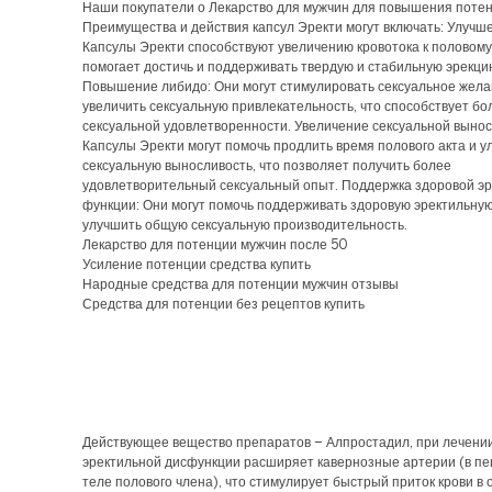
Наши покупатели о Лекарство для мужчин для повышения поте
Преимущества и действия капсул Эректи могут включать: Улучш
Капсулы Эректи способствуют увеличению кровотока к половому 
помогает достичь и поддерживать твердую и стабильную эрекци
Повышение либидо: Они могут стимулировать сексуальное жела
увеличить сексуальную привлекательность, что способствует б
сексуальной удовлетворенности. Увеличение сексуальной вынос
Капсулы Эректи могут помочь продлить время полового акта и у
сексуальную выносливость, что позволяет получить более
удовлетворительный сексуальный опыт. Поддержка здоровой э
функции: Они могут помочь поддерживать здоровую эректильну
улучшить общую сексуальную производительность.
Лекарство для потенции мужчин после 50
Усиление потенции средства купить
Народные средства для потенции мужчин отзывы
Средства для потенции без рецептов купить
Действующее вещество препаратов – Алпростадил, при лечени
эректильной дисфункции расширяет кавернозные артерии (в п
теле полового члена), что стимулирует быстрый приток крови в 