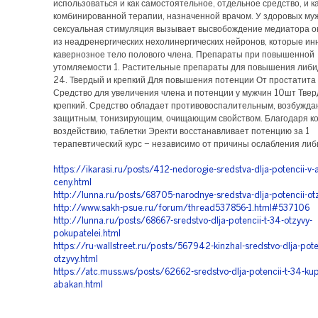
использоваться и как самостоятельное, отдельное средство, и к
комбинированной терапии, назначенной врачом. У здоровых му
сексуальная стимуляция вызывает высвобождение медиатора о
из неадренергических нехолинергических нейронов, которые и
кавернозное тело полового члена. Препараты при повышенной
утомляемости 1. Растительные препараты для повышения либи
24. Твердый и крепкий Для повышения потенции От простатита 
Средство для увеличения члена и потенции у мужчин 10шт Твер
крепкий. Средство обладает противовоспалительным, возбужд
защитным, тонизирующим, очищающим свойством. Благодаря к
воздействию, таблетки Эректи восстанавливает потенцию за 1
терапевтический курс – независимо от причины ослабления либ
https://ikarasi.ru/posts/412-nedorogie-sredstva-dlja-potencii-v-
ceny.html
http://lunna.ru/posts/68705-narodnye-sredstva-dlja-potencii-ot
http://www.sakh-psue.ru/forum/thread537856-1.html#537106
http://lunna.ru/posts/68667-sredstvo-dlja-potencii-t-34-otzyvy-
pokupatelei.html
https://ru-wallstreet.ru/posts/567942-kinzhal-sredstvo-dlja-pote
otzyvy.html
https://atc.muss.ws/posts/62662-sredstvo-dlja-potencii-t-34-kup
abakan.html