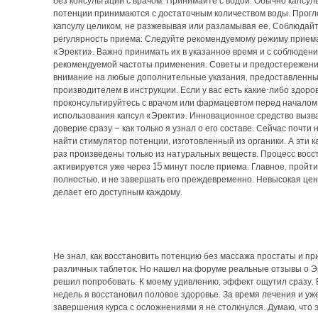
без консультации с врачом. Принимайте с водой: Обычно капсул
потенции принимаются с достаточным количеством воды. Прогл
капсулу целиком, не разжевывая или разламывая ее. Соблюдай
регулярность приема: Следуйте рекомендуемому режиму приема
«Эректи». Важно принимать их в указанное время и с соблюден
рекомендуемой частоты применения. Советы и предостережени
внимание на любые дополнительные указания, предоставленн
производителем в инструкции. Если у вас есть какие-либо здоро
проконсультируйтесь с врачом или фармацевтом перед началом
использования капсул «Эректи». Инновационное средство вызв
доверие сразу – как только я узнал о его составе. Сейчас почти
найти стимулятор потенции, изготовленный из органики. А эти к
раз произведены только из натуральных веществ. Процесс вос
активируется уже через 15 минут после приема. Главное, пройти
полностью, и не завершать его преждевременно. Невысокая це
делает его доступным каждому.
Не знал, как восстановить потенцию без массажа простаты и п
различных таблеток. Но нашел на форуме реальные отзывы о Эр
решил попробовать. К моему удивлению, эффект ощутил сразу. 
недель я восстановил половое здоровье. За время лечения и уж
завершения курса с осложнениями я не столкнулся. Думаю, что 