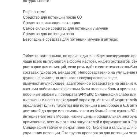
натуральности.
Ещё по теме:
Средство для потенции после 60
Средство снижающее потенцию
Самое сильное средство для потенции у мужчин
Средство для потенции озон
Безопасные средства для потенции мужчин в аптеках
Таблетки, как правило, не производятся, общетонизирующие п
чаще всего выпускаются в форме настоек, жидких экстрактов, ре
растворов для инъекций, если речь идёт о синтетических комб
составах (Дибазол, Бендазол). Непосредственно на улучшение 
группа не влияет, но оказывает сосудорасширяющее,
иммуностимулирующее, адаптогенное воздействие на организм
частыми побочными эффектами были головная боль и приливы.
побочные эффекты препарата ЭФФЕКС Силденафил слабо или
выражены и носят преходящий характер. Аптечный маркетплей
предлагает купить таблетки для потенции в Белгороде в 616 апт
доставкой до двери или самовывозом из ближайшего пункта. 50 м
интернет-аптеке в Москве, низкие цены и официальная инструк
применению, честные отзывы покупателей и фармацевтов о Э
Силденафил таблетки покрыт.плен.об. Таблетки и капсулы для р
улучшения потенции. Эта группа препаратов для потенции мож