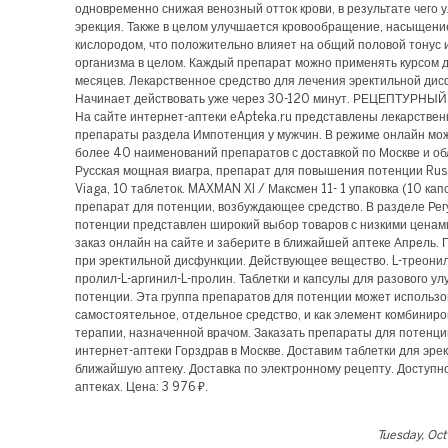
одновременно снижая венозный отток крови, в результате чего 
эрекция. Также в целом улучшается кровообращение, насыщени
кислородом, что положительно влияет на общий половой тонус 
организма в целом. Каждый препарат можно применять курсом д
месяцев. Лекарственное средство для лечения эректильной дис
Начинает действовать уже через 30-120 минут. РЕЦЕПТУРНЫ
На сайте интернет-аптеки еApteka.ru представлены лекарстве
препараты раздела Импотенция у мужчин. В режиме онлайн мож
более 40 наименований препаратов с доставкой по Москве и об
Русская мощная виагра, препарат для повышения потенции Rus
Viaga, 10 таблеток. MAXMAN XI / Максмен 11- 1 упаковка (10 капс
препарат для потенции, возбуждающее средство. В разделе Ре
потенции представлен широкий выбор товаров с низкими цена
заказ онлайн на сайте и заберите в ближайшей аптеке Апрель.
при эректильной дисфункции. Действующее вещество. L-треонил
пролил-L-аргинил-L-пролин. Таблетки и капсулы для разового у
потенции. Эта группа препаратов для потенции может использов
самостоятельное, отдельное средство, и как элемент комбинир
терапии, назначенной врачом. Заказать препараты для потенци
интернет-аптеки Горздрав в Москве. Доставим таблетки для эрек
ближайшую аптеку. Доставка по электронному рецепту. Доступн
аптеках. Цена: 3 976 ₽.
Tuesday, Oc