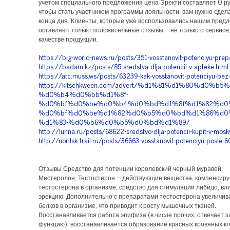
учетом специального предложения цена Эректи составляет 0 ру
чтобы стать участником программы лояльности, вам нужно сдела
конца дня. Клиенты, которые уже воспользовались нашим пред
оставляют только положительные отзывы – не только о сервисе,
качестве продукции.
https://big-world-news.ru/posts/351-vosstanovit-potenciyu-prep
https://badam.kz/posts/85-sredstva-dlja-potencii-v-apteke.html
https://atc.muss.ws/posts/63239-kak-vosstanovit-potenciyu-bez-
https://kitschkween.com/advert/%d1%81%d1%80%d
%d0%b4%d0%bb%d1%8f-
%d0%bf%d0%be%d0%b4%d0%bd%d1%8f%d1%82%d0%
%d0%bf%d0%be%d1%82%d0%b5%d0%bd%d1%86%d0
%d1%83-%d0%b6%d0%b5%d0%bd%d1%89/
http://lunna.ru/posts/68622-sredstvo-dlja-potencii-kupit-v-mosk
http://norilsk-trail.ru/posts/36663-vosstanovit-potenciyu-posle-6
Отзывы Средство для потенции королевский черный муравей
Местеролон, Тестостерон – действующие вещества, компенсиру
тестостерона в организме, средство для стимуляции либидо, вл
эрекцию. Дополнительно с препаратами тестостерона увеличив
белков в организме, что приводит к росту мышечных тканей.
Восстанавливается работа эпифиза (в числе прочих, отвечает 
функцию), восстанавливается образование красных кровяных кл