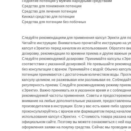
Поднятие потенции у мужчин народными средствами
Средство для понижения потенции
Средство для лечения потенции
Кинжал средство для потенции
Средства для потенции без побочных
Следуйте рекомендациям для применения капсул Эректи для по
Читайте инструкцию: Внимательно прочитайте инструкцию на у
капсул «Эректи» перед началом их использования. Обратите в
дозировку, рекомендации по времени приема и другие важные у
Следуйте рекомендуемой дозировке: Принимайте капсулы «Эре
соответствии с указанной дозировкой. Не превышайте рекомен
без консультации с врачом. Принимайте с водой: Обычно капсул
потенции принимаются с достаточным количеством воды. Прогл
капсулу целиком, не разжевывая или разламывая ее. Соблюдай
регулярность приема: Следуйте рекомендуемому режиму приема
«Эректи». Важно принимать их в указанное время и с соблюден
рекомендуемой частоты применения. Советы и предостережени
внимание на любые дополнительные указания, предоставленн
производителем в инструкции. Если у вас есть какие-либо здоро
проконсультируйтесь с врачом или фармацевтом перед началом
использования капсул «Эректи». < Стоимость товара указана н
официальном сайте. Поэтому вы можете ознакомиться с ней ещ
оформления заявки на покупку средства. Сейчас мы проводим ак