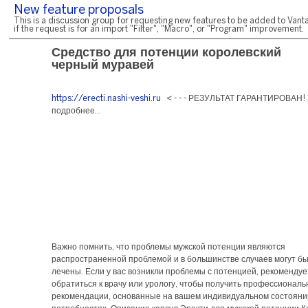
New feature proposals
This is a discussion group for requesting new features to be added to Vanta
if the request is for an import "Filter", "Macro", or "Program" improvement.
Средство для потенции королевский
черный муравей
https://erecti.nashi-veshi.ru
< - - - РЕЗУЛЬТАТ ГАРАНТИРОВАН! 
подробнее...
Важно помнить, что проблемы мужской потенции являются
распространенной проблемой и в большинстве случаев могут б
лечены. Если у вас возникли проблемы с потенцией, рекомендуе
обратиться к врачу или урологу, чтобы получить профессионал
рекомендации, основанные на вашем индивидуальном состояни