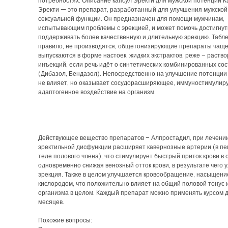
потребностях. Описание капсул Эректи для мужской потенции 
Эректи — это препарат, разработанный для улучшения мужской
сексуальной функции. Он предназначен для помощи мужчинам,
испытывающим проблемы с эрекцией, и может помочь достигнут
поддерживать более качественную и длительную эрекцию. Таблет
правило, не производятся, общетонизирующие препараты чаще
выпускаются в форме настоек, жидких экстрактов, реже – раство
инъекций, если речь идёт о синтетических комбинированных сос
(Дибазол, Бендазол). Непосредственно на улучшение потенции 
не влияет, но оказывает сосудорасширяющее, иммуностимулир
адаптогенное воздействие на организм.
Действующее вещество препаратов – Алпростадил, при лечени
эректильной дисфункции расширяет кавернозные артерии (в п
теле полового члена), что стимулирует быстрый приток крови в 
одновременно снижая венозный отток крови, в результате чего 
эрекция. Также в целом улучшается кровообращение, насыщени
кислородом, что положительно влияет на общий половой тонус 
организма в целом. Каждый препарат можно применять курсом д
месяцев.
Похожие вопросы: