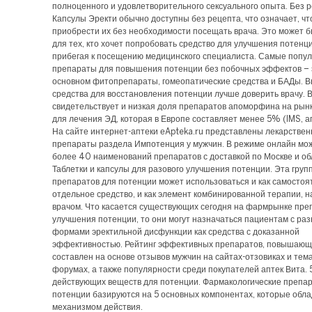
полноценного и удовлетворительного сексуального опыта. Без р
Капсулы Эректи обычно доступны без рецепта, что означает, чт
приобрести их без необходимости посещать врача. Это может б
для тех, кто хочет попробовать средство для улучшения потенци
прибегая к посещению медицинского специалиста. Самые попу
препараты для повышения потенции без побочных эффектов – 
основном фитопрепараты, гомеопатические средства и БАДы. 
средства для восстановления потенции лучше доверить врачу. В
свидетельствует и низкая доля препаратов апоморфина на рын
для лечения ЭД, которая в Европе составляет менее 5% (IMS, 
На сайте интернет-аптеки еApteka.ru представлены лекарстве
препараты раздела Импотенция у мужчин. В режиме онлайн мож
более 40 наименований препаратов с доставкой по Москве и об
Таблетки и капсулы для разового улучшения потенции. Эта груп
препаратов для потенции может использоваться и как самостоя
отдельное средство, и как элемент комбинированной терапии, 
врачом. Что касается существующих сегодня на фармрынке пре
улучшения потенции, то они могут назначаться пациентам с ра
формами эректильной дисфункции как средства с доказанной
эффективностью. Рейтинг эффективных препаратов, повышающ
составлен на основе отзывов мужчин на сайтах-отзовиках и тем
форумах, а также популярности среди покупателей аптек Вита. 
действующих веществ для потенции. Фармакологические препа
потенции базируются на 5 основных компонентах, которые обл
механизмом действия.