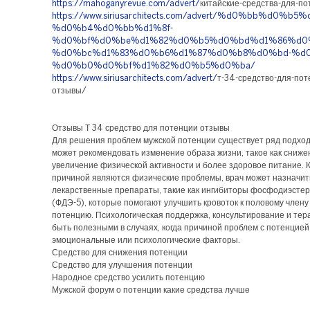
https://mahoganyrevue.com/advert/
китайские-средства-для-п
https://www.siriusarchitects.com/advert/%d0%bb
%d0%b4%d0%bb%d1%8f-
%d0%bf%d0%be%d1%82%d0%b5%d0%bd%d1%86%d0
%d0%bc%d1%83%d0%b6%d1%87%d0%b8%d0%bd-%d0
%d0%b0%d0%bf%d1%82%d0%b5%d0%ba/
https://www.siriusarchitects.com/advert/
т-34-средство-для-пот
отзывы/
Отзывы Т 34 средство для потенции отзывы
Для решения проблем мужской потенции существует ряд подход
может рекомендовать изменение образа жизни, такое как сниже
увеличение физической активности и более здоровое питание. 
причиной являются физические проблемы, врач может назначит
лекарственные препараты, такие как ингибиторы фосфодиэстер
(ФДЭ-5), которые помогают улучшить кровоток к половому члену
потенцию. Психологическая поддержка, консультирование и тер
быть полезными в случаях, когда причиной проблем с потенцие
эмоциональные или психологические факторы.
Средство для снижения потенции
Средство для улучшения потенции
Народное средство усилить потенцию
Мужской форум о потенции какие средства лучше