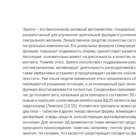
Эректи – это биологически активный фитокомплекс, специально
разработанный для улучшения эректильной функции и усилени
сексуального желания. Лекарственное средство полностью сост
натуральных компонентов. Его уникальная формула стимулируе
функцию, повышает подвижность спермы, препятствует развити
бесплодия, положительно влияет на длительность и качество се
контакта. Помимо этого, Эректи способствует поддержанию раб
систем организма, активизирует деятельность репродуктивной 
также эффективно устраняет и предупреждает развитие забол
простаты. Уже после недели применения этого органического с
наблюдается улучшение потенции, а за полноценный курс лече
функция восстанавливается полностью. Силденафил принимают 
час до полового акта, начальная доза препарата составляет 50
новым и наиболее селективным ингибитором ФДЭ5 является в
гидрохлорид (Левитра) [12,13]. Условно все препараты можно р
два типа – таблетки и другие лекарственные формы, влияющие 
дисфункции, и виды средств, способствующих кратковременном
потенции. Для лечения ЭД применяется также множество средс
природного происхождения, таких как, например, тентекс форте,
эректин, тесталамин. Что касается существующих сегодня на ф