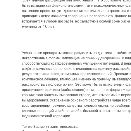
Эректильная дисфункция или импотенция – это состояние, кот
быть вызвано как физиологическими, так и психологическими фа
патология препятствует достижению оптимального кровотока в п
приводит к невозможности совершения полового акта. Данное 
встречается в любом возрасте, но зачастую в особой зоне риска
мужчины от 40 лет.
Условно все препараты можно разделить на два типа – таблетки
лекарственные формы, влияющие на причину дисфункции, и вид
способствующих кратковременному улучшению потенции. В пер
ведётся комплексное лечение с влиянием на причину расстройст
результатов анализов, возможных противопоказаний. Проводит
комплексное лечение, влияющее именно на причину, вызвавшу
расстройства в половой жизни. Это может быть психогенный фа
органические причины (заболевания) и смешанные формы – на
хроническая болезнь, вызвавшая стресс, испытываемый в пери
выздоровления. Устранение основного расстройства чаще всего
восстановлению прежнего качества половой жизни, но реабили
сложных операций и заболеваний с большей вероятностью пот
медикаментозной коррекции.
Так же Вас могут заинтересовать: