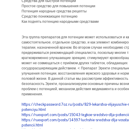
Средства для быстрой потенции
Простое средство для повышения потенции
Потенция народные средства рецепты
Средство понижающее потенцию
Как поднять потенцию народными средствами
Эта группа препаратов для потенции может использоваться и ка
самостоятельное, отдельное средство, и как элемент комбинир
терапии, назначенной врачом. Во втором случае необходимо ст
придерживаться рекомендаций специалиста, поскольку многие т
кратковременно улучшающие эрекцию, стимулируют кровообращ
может не совмещаться с приёмом других таблеток, обладающих
сосудорасширяющим действием. < Препарат Эректи специальн
улучшения потенции, восстановления мужского здоровья и нор
половой жизни. В данной статье мы рассмотрим эффективность
безопасность Эректи, проанализируем основные причины возн
проблем с потенцией, механизм действия медикамента и особен
применения.
https://checkpassword.7oz.ru/posts/829-lekarstva-vlijayuschie-
potenciyu.html
https://ruexport.com/posts/15043-legkoe-sredstvo-dlja-potencii
https://ruexport.com/posts/14597-luchshie-sredstva-dlja-vosstan
potencii.html