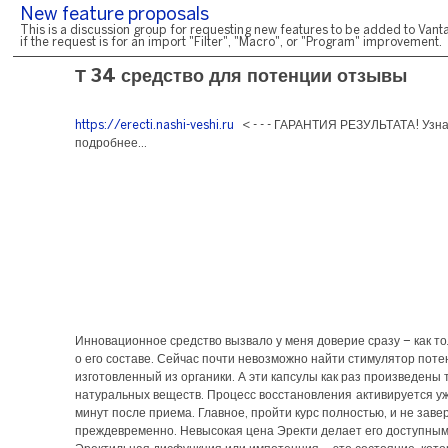
New feature proposals
This is a discussion group for requesting new features to be added to Vanta
if the request is for an import "Filter", "Macro", or "Program" improvement.
Т 34 средство для потенции отзывы
https://erecti.nashi-veshi.ru
< - - - ГАРАНТИЯ РЕЗУЛЬТАТА! Узн
подробнее...
Инновационное средство вызвало у меня доверие сразу – как то
о его составе. Сейчас почти невозможно найти стимулятор поте
изготовленный из органики. А эти капсулы как раз произведены 
натуральных веществ. Процесс восстановления активируется уж
минут после приема. Главное, пройти курс полностью, и не заве
преждевременно. Невысокая цена Эректи делает его доступным