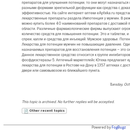
препаратов для улучшения потенции, то они могут назначаться
разными формами эректильной дисфункции как средства с дока
эффективностью. На сайте интернет-аптеки еApteka.ru предст
лекарственные препараты раздела Импотенция у мужчин. В ре
можно купить более 40 наименований препаратов с доставкой п
области. Различные фармакологические фирмы выпускают огро
количество средств для повышения потенции. Это и таблетки, и
спреи, капли и средства для инъекций. Мужское здоровье. Потен
Лекарства для потенции мужчин не повышающие давление. Один
назначаемых препаратов для восстановления потенции – это с
Данное лекарственное средство относится к группе ингибиторов
фосфдиэстеразы-5. Аптечный маркетплейс Ютека предлагает к
лекарства для потенции в Ростове-на-Дону в 1357 аптеках с дос
двери или самовывозом из ближайшего пункта.
Tuesday, Oc
This topic is archived. No further replies will be accepted.
Other recent topics
Powered by
FogBugz