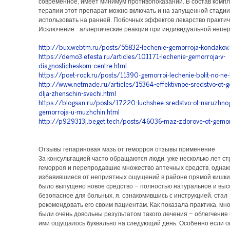
современное, имеет минимум противопоказаний. В состав комп
терапии этот препарат можно включать и на запущенной стадии
использовать на ранней. Побочных эффектов лекарство практич
Исключение - аллергические реакции при индивидуальной непе
http://bux.webtm.ru/posts/55832-lechenie-gemorroja-kondakov.
https://demo3.efesta.ru/articles/101171-lechenie-gemorroja-v-
diagnosticheskom-centre.html
https://poet-rock.ru/posts/11390-gemorroi-lechenie-bolit-no-ne-k
http://www.netmade.ru/articles/15364-effektivnoe-sredstvo-ot-g
dlja-zhenschin-svechi.html
https://blogsan.ru/posts/17220-luchshee-sredstvo-ot-naruzhno
gemorroja-u-muzhchin.html
http://p929313j.beget.tech/posts/46036-maz-zdorove-ot-gemor
Отзывы гепариновая мазь от геморроя отзывы применение
За консультацией часто обращаются люди, уже несколько лет с
геморроя и перепродавшие множество аптечных средств, однако,
избавившиеся от неприятных ощущений в районе прямой кишки.
было выпущено новое средство – полностью натуральное и выс
безопасное для больных, я, ознакомившись с инструкцией, стал
рекомендовать его своим пациентам. Как показала практика, мн
были очень довольны результатом такого лечения – облегчение
ими ощущалось буквально на следующий день. Особенно если о