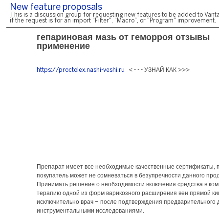
New feature proposals
This is a discussion group for requesting new features to be added to Vanta
if the request is for an import "Filter", "Macro", or "Program" improvement.
гепариновая мазь от геморроя отзывы
применение
https://proctolex.nashi-veshi.ru
< - - - УЗНАЙ КАК >>>
Препарат имеет все необходимые качественные сертификаты, 
покупатель может не сомневаться в безупречности данного прод
Принимать решение о необходимости включения средства в ко
терапию одной из форм варикозного расширения вен прямой к
исключительно врач – после подтверждения предварительного 
инструментальными исследованиями.