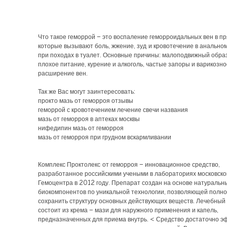
Что такое геморрой – это воспаление геморроидальных вен в пр
которые вызывают боль, жжение, зуд и кровотечение в анально
при походах в туалет. Основные причины: малоподвижный образ
плохое питание, курение и алкоголь, частые запоры и варикозно
расширение вен.
Так же Вас могут заинтересовать:
прокто мазь от геморроя отзывы
геморрой с кровотечением лечение свечи названия
мазь от геморроя в аптеках москвы
нифедипин мазь от геморроя
мазь от геморроя при грудном вскармливании
Комплекс Проктолекс от геморроя – инновационное средство,
разработанное российскими учеными в лабораториях московско
Гемоцентра в 2012 году. Препарат создан на основе натуральн
биокомпонентов по уникальной технологии, позволяющей полн
сохранить структуру основных действующих веществ. Лечебный
состоит из крема – мази для наружного применения и капель,
предназначенных для приема внутрь. < Средство достаточно э