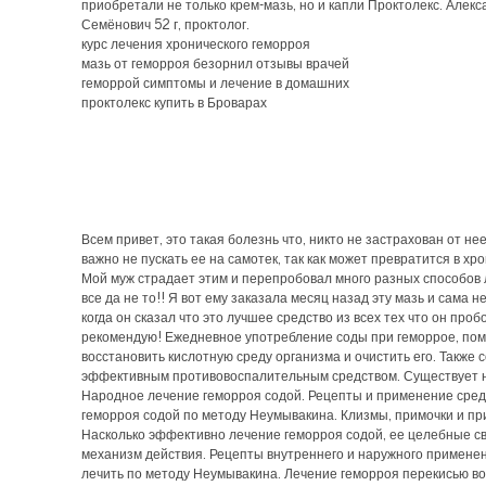
приобретали не только крем-мазь, но и капли Проктолекс. Алекс
Семёнович 52 г, проктолог.
курс лечения хронического геморроя
мазь от геморроя безорнил отзывы врачей
геморрой симптомы и лечение в домашних
проктолекс купить в Броварах
Всем привет, это такая болезнь что, никто не застрахован от нее
важно не пускать ее на самотек, так как может превратится в хр
Мой муж страдает этим и перепробовал много разных способов 
все да не то!! Я вот ему заказала месяц назад эту мазь и сама н
когда он сказал что это лучшее средство из всех тех что он проб
рекомендую! Ежедневное употребление соды при геморрое, пом
восстановить кислотную среду организма и очистить его. Также 
эффективным противовоспалительным средством. Существует н
Народное лечение геморроя содой. Рецепты и применение сред
геморроя содой по методу Неумывакина. Клизмы, примочки и пр
Насколько эффективно лечение геморроя содой, ее целебные св
механизм действия. Рецепты внутреннего и наружного применен
лечить по методу Неумывакина. Лечение геморроя перекисью в