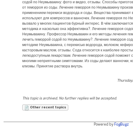
содой по Неумывакину: фото и видео, отзывы. Способы пригото
от геморроя из соды. Лечение геморроя по Неумывакину произв
применением перекиси водорода и соды. Вещества принимают в
используют для компрессов и ванночек. Лечение геморроя по Н
вызвало у многих пациентов бурный интерес. В чём заключаетс
методика и насколько она эффективна?. Лечение геморроя содо
Неумывакину. Профессор Неумывакин и его методы лечения гем
лечить геморрой содой по Неумывакину?. Лечение геморроя сод
методике Неумывакина, с перекисью водорода, молоком, кефиро
касторовым маслом, отзывы. Сода относится к наиболее просты
легкодоступным лекарствам. Лечение геморроя содой поможет с
многими неприятными симптомами. Из соды делают ванночки, к
клизмы. Принятие раствора внутрь.
Thursday,
This topic is archived. No further replies will be accepted.
Other recent topics
Powered by
FogBugz