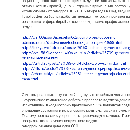
пациент должен обязательно принять душ. Китайская мазь от г
отзывы, отзывы врачей, цена, инструкция применения, состав. Г
китайскую мазь от геморроя.10 из 10 Четыре года назад, веду
ГемоГосЦентра был разработан препарат, который произвел н
революцию в сфере борьбы с геморроем, а также профилактике
недуга.
http://xn--80aqaa0acejbehai6c2i.com/blogs/odobreno-
administraciei/deistvennoe-lechenie-gemorroja-323688.html
http://banya.wolf-stroi.ru/posts/26150-lechenie-gemorroja-koagu
https://xn--58-9kcqohanu4l0a.xn--p1ai/articles/15799-gemorroi-
priznaki-lechenie.html
https://articl.ru/posts/20189-proktoleks-kupit-v-saranske.html
https://rlls.ru/posts/179983-lechenie-gemorroja-propolisom-sve
https://dom-kukly.ru/articles/16931-lechenie-gemorroja-ekaterin
cena.html
Отчзывы реальных покупателей - где купить китайскую мазь от 
Эффективное комплексное действие препарата подтверждено 
испытаниями, в ходе которых практически 98 % пациентов под
улучшение состояния и исчезновение мучительных симптомом г
Поэтому проктологи с уверенностью рекомендуют комплекс Про
профилактики и лечения неприятного недуга.
геморрой лечение флебодиа 600