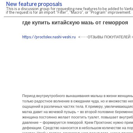
New feature proposals
This is a discussion group for requesting new features to be added to Vanta
if the request is for an import "Filter", "Macro", or "Program" improvement.
где купить китайскую мазь от геморроя
https://proctolex.nashi-veshi.ru
< - - - ОТЗЫВЫ ПОКУПАТЕЛЕЙ 
Период внутриутробного вынашивания малыш в жизни женщины
только радостное волнение в ожидании чуда, но и множество н
ощущений в различных частях тела. К примеру, увеличивающая
матка давит на мочевой пузырь – во второй половине беременн
женщина постоянно желает посетить туалет, повышает внутр
давление – формируется геморрой. Крем Проктонис нужно прим
дефекации. Средство наносится в небольшом количестве на п