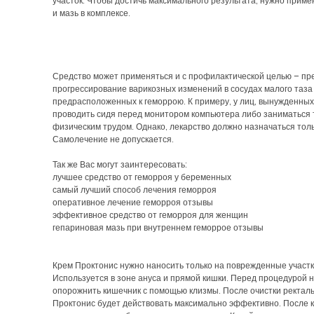
участок. Чтобы достичь максимального результата, нужно приме
и мазь в комплексе.
Средство может применяться и с профилактической целью – пр
прогрессирование варикозных изменений в сосудах малого таза
предрасположенных к геморрою. К примеру, у лиц, вынужденны
проводить сидя перед монитором компьютера либо заниматься
физическим трудом. Однако, лекарство должно назначаться толь
Самолечение не допускается.
Так же Вас могут заинтересовать:
лучшее средство от геморроя у беременных
самый лучший способ лечения геморроя
оперативное лечение геморроя отзывы
эффективное средство от геморроя для женщин
гепариновая мазь при внутреннем геморрое отзывы
Крем Проктонис нужно наносить только на поврежденные участк
Используется в зоне ануса и прямой кишки. Перед процедурой 
опорожнить кишечник с помощью клизмы. После очистки ректаль
Проктонис будет действовать максимально эффективно. После 