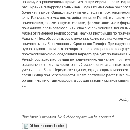
поэтому с ограничениями применяется при беременности. Вари
расширение геморроидальных вен – одна из наиболее распрос
болезней в мире. Однако пациенты не спешат в проктологически
силу. Расскажем о механизме действия мази Релиф в инструкци
применению, форме выпуска, составе, фармакокинетике и фарм
показаниях, противопоказаниях, способе применения, побочных
мазей от геморроя Релиф: состав, краткая инструкция по прим
Адванс и Про, обзор отзывов о лечении. Какие из этих мазей мо
применять при беременности. Сравнение Релифа. При наружно
нужно выдавить немного препарата. после операции или осуще
проктологического обследования нередко требует применения 
Релиф, согласно инструкции по применению, назначают при гем
остановки ректальных кровотечений, заживления анальных тре
уменьшения боли. Нередко женщинам, страдающим геморроем,
свечи Релиф при беременности. Матка постоянно растет, все с
органы чувствуют дискомфорт, а сосуды тазовых органов сдавли
за.
Friday,
This topic is archived. No further replies will be accepted.
Other recent topics