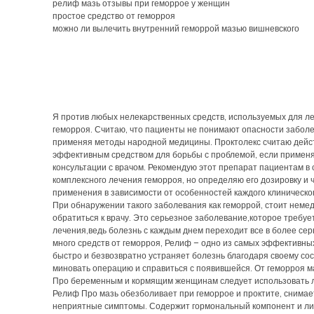
релиф мазь отзывы при геморрое у женщин
простое средство от геморроя
можно ли вылечить внутренний геморрой мазью вишневского
Я против любых нелекарственных средств, используемых для л
геморроя. Считаю, что пациенты не понимают опасности забол
применяя методы народной медицины. Проктолекс считаю дейс
эффективным средством для борьбы с проблемой, если применя
консультации с врачом. Рекомендую этот препарат пациентам в 
комплексного лечения геморроя, но определяю его дозировку и 
применения в зависимости от особенностей каждого клиническог
При обнаружении такого заболевания как геморрой, стоит неме
обратиться к врачу. Это серьезное заболевание,которое требуе
лечения,ведь болезнь с каждым днем переходит все в более сер
много средств от геморроя, Релиф – одно из самых эффективны
быстро и безвозвратно устраняет болезнь благодаря своему сос
миновать операцию и справиться с появившейся. От геморроя 
Про беременным и кормящим женщинам следует использовать 
Релиф Про мазь обезболивает при геморрое и проктите, снимае
неприятные симптомы. Содержит гормональный компонент и ли