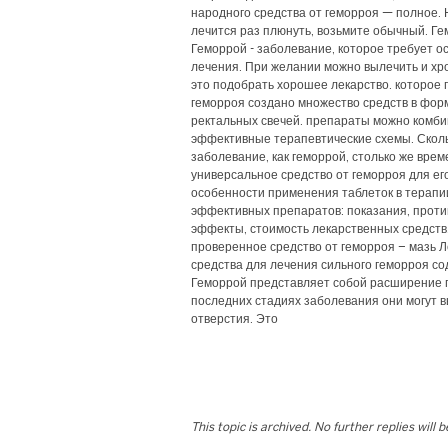
народного средства от геморроя — полное. Н
лечится раз плюнуть, возьмите обычный. Ге
Геморрой - заболевание, которое требует о
лечения. При желании можно вылечить и хро
это подобрать хорошее лекарство. которое 
геморроя создано множество средств в форме
ректальных свечей. препараты можно комбин
эффективные терапевтические схемы. Сколь
заболевание, как геморрой, столько же вре
универсальное средство от геморроя для его
особенности применения таблеток в терапии
эффективных препаратов: показания, прот
эффекты, стоимость лекарственных средств.
проверенное средство от геморроя – мазь 
средства для лечения сильного геморроя с
Геморрой представляет собой расширение 
последних стадиях заболевания они могут 
отверстия. Это
This topic is archived. No further replies will 