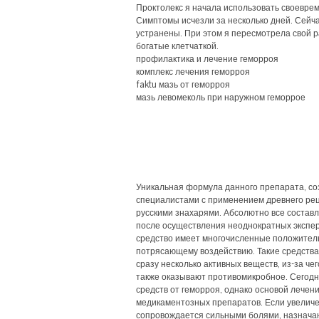
Проктолекс я начала использовать своеврем
Симптомы исчезли за несколько дней. Сейч
устранены. При этом я пересмотрела свой ра
богатые клетчаткой.
профилактика и лечение геморроя
комплекс лечения геморроя
faktu мазь от геморроя
мазь левомеколь при наружном геморрое
Уникальная формула данного препарата, с
специалистами с применением древнего рец
русскими знахарями. Абсолютно все соста
после осуществления неоднократных экспе
средство имеет многочисленные положител
потрясающему воздействию. Такие средства
сразу несколько активных веществ, из-за че
также оказывают противомикробное. Сегодн
средств от геморроя, однако основой лече
медикаментозных препаратов. Если увелич
сопровождается сильными болями, назнача