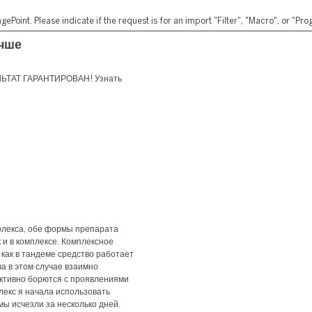
ePoint. Please indicate if the request is for an import "Filter", "Macro", or "P
учше
УЛЬТАТ ГАРАНТИРОВАН! Узнать
олекса, обе формы препарата
к и в комплексе. Комплексное
как в тандеме средство работает
а в этом случае взаимно
активно борются с проявлениями
олекс я начала использовать
мы исчезли за несколько дней.