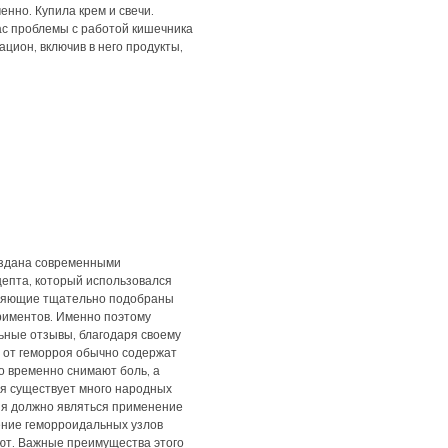
енно. Купила крем и свечи.
ас проблемы с работой кишечника
цион, включив в него продукты,
оздана современными
епта, который использовался
вляющие тщательно подобраны
риментов. Именно поэтому
ьные отзывы, благодаря своему
 от геморроя обычно содержат
го временно снимают боль, а
я существует много народных
ния должно являться применение
ение геморроидальных узлов
ют. Важные преимущества этого