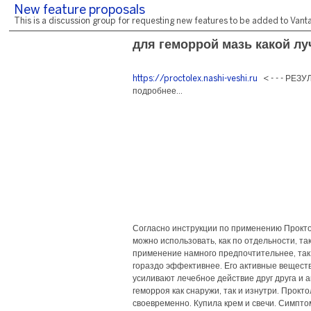
New feature proposals
This is a discussion group for requesting new features to be added to Vantag
для геморрой мазь какой л
https://proctolex.nashi-veshi.ru
< - - - РЕЗ
подробнее...
Согласно инструкции по применению Прокт
можно использовать, как по отдельности, та
применение намного предпочтительнее, так 
гораздо эффективнее. Его активные веществ
усиливают лечебное действие друг друга и 
геморроя как снаружи, так и изнутри. Прокт
своевременно. Купила крем и свечи. Симпто