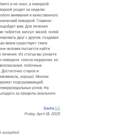
икто и не знал, а геморрой
моррой уходит за неделю.
собого внимания и качественного
нический геморрой. Главное -
подойдет вам. Для лечения
 таблеток, капсул, мазей, гелей,
ировать друг с другом, создавая
ко веков существует такое
мени человек пытается найти
 лечения. Из статьи вы узнаете
 геморроя, список недорогих, но
ивопоказания, побочные
 Достаточно старое и
Левомеколь, хорошо. Многие
одержат подсушивающий.
геморроидальных узлов. На
выпадать за пределы анального
Sasha
Friday, April 18, 2025
be accepted.