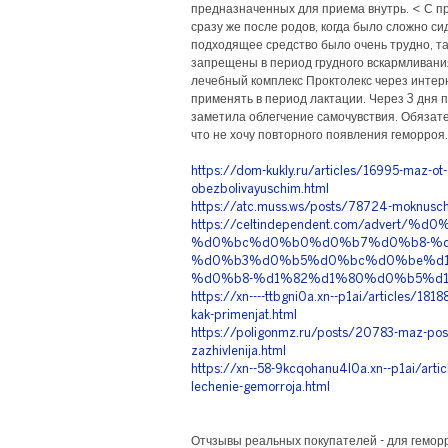
предназначенных для приема внутрь. < С п
сразу же после родов, когда было сложно си
подходящее средство было очень трудно, та
запрещены в период грудного вскармливани
лечебный комплекс Проктолекс через интерн
применять в период лактации. Через 3 дня
заметила облегчение самочувствия. Обязат
что не хочу повторного появления геморроя.
https://dom-kukly.ru/articles/16995-maz-ot
obezbolivayuschim.html
https://atc.muss.ws/posts/78724-moknuschi
https://celtindependent.com/adver
%d0%bc%d0%b0%d0%b7%d0%b8-%d
%d0%b3%d0%b5%d0%bc%d0%be%d1
%d0%b8-%d1%82%d1%80%d0%b5%d1
https://xn----ttbgni0a.xn--p1ai/articles/181
kak-primenjat.html
https://poligonmz.ru/posts/20783-maz-posle
zazhivlenija.html
https://xn--58-9kcqohanu4l0a.xn--p1ai/arti
lechenie-gemorroja.html
Отчзывы реальных покупателей - для гемор