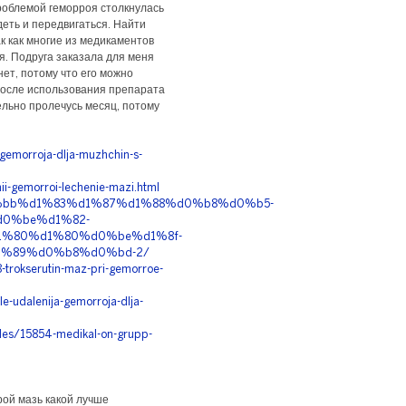
роблемой геморроя столкнулась
деть и передвигаться. Найти
к как многие из медикаментов
я. Подруга заказала для меня
ет, потому что его можно
 после использования препарата
ельно пролечусь месяц, потому
-gemorroja-dlja-muzhchin-s-
i-gemorroi-lechenie-mazi.html
t/%d0%bb%d1%83%d1%87%d1%88%d0%b8%d0%b5-
0%be%d1%82-
%80%d1%80%d0%be%d1%8f-
%89%d0%b8%d0%bd-2/
88-trokserutin-maz-pri-gemorroe-
-udalenija-gemorroja-dlja-
cles/15854-medikal-on-grupp-
рой мазь какой лучше