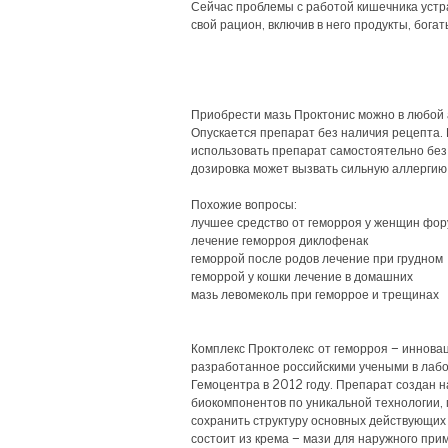
Сейчас проблемы с работой кишечника устр
свой рацион, включив в него продукты, богат
Приобрести мазь Проктонис можно в любой 
Опускается препарат без наличия рецепта.
использовать препарат самостоятельно без
дозировка может вызвать сильную аллергию
Похожие вопросы:
лучшее средство от геморроя у женщин фо
лечение геморроя диклофенак
геморрой после родов лечение при грудном
геморрой у кошки лечение в домашних
мазь левомеколь при геморрое и трещинах
Комплекс Проктолекс от геморроя – иннова
разработанное российскими учеными в лабо
Гемоцентра в 2012 году. Препарат создан 
биокомпонентов по уникальной технологии
сохранить структуру основных действующих
состоит из крема – мази для наружного при