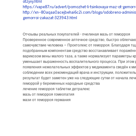
otzyvy.html
https://vape87.ru/advert/pomozhet-li-tsinkovaya-maz-ot-gemor
http://xn--80aqaa0acejbehai6c2i.com/blogs/odobreno-administ
gemorroi-zakazat-323943.html
Отчзывы реальных покупателей - пчелиная мазь от геморроя
Проверенное современное аптечное средство, быстро облегча
самочувствие человека – Проктолекс от геморроя. Благодаря т
подобранным компонентам средство восстанавливает поражён
варикозом вены малого таза, а также нормализует параметры кр
уменьшает выраженность воспалительного процесса. При этом 
появления нежелательных эффектов у медикамента сведён к м
соблюдении всех рекомендаций врача и инструкции, положител
результат будет заметен уже на следующие сутки от начала леч
геморрой у беременных народные средства
лечение геморроя таблетки детралекс
мазь от геморроя гомеопатия
мази от геморроя германия