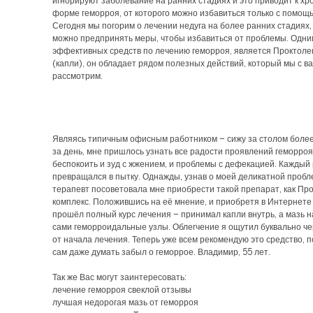
игнорируют заболевание на ранних стадиях и это приводит к хр
форме геморроя, от которого можно избавиться только с помощ
Сегодня мы погорим о лечении недуга на более ранних стадиях,
можно предпринять меры, чтобы избавиться от проблемы. Одни
эффективных средств по лечению геморроя, является Проктоле
(капли), он обладает рядом полезных действий, который мы с ва
рассмотрим.
Являясь типичным офисным работником – сижу за столом более
за день, мне пришлось узнать все радости проявлений геморроя
беспокоить и зуд с жжением, и проблемы с дефекацией. Каждый
превращался в пытку. Однажды, узнав о моей деликатной пробл
терапевт посоветовала мне приобрести такой препарат, как Пр
комплекс. Положившись на её мнение, и приобретя в Интернете 
прошёл полный курс лечения – принимал капли внутрь, а мазь 
сами геморроидальные узлы. Облегчение я ощутил буквально че
от начала лечения. Теперь уже всем рекомендую это средство, п
сам даже думать забыл о геморрое. Владимир, 55 лет.
Так же Вас могут заинтересовать:
лечение геморроя свеклой отзывы
лучшая недорогая мазь от геморроя