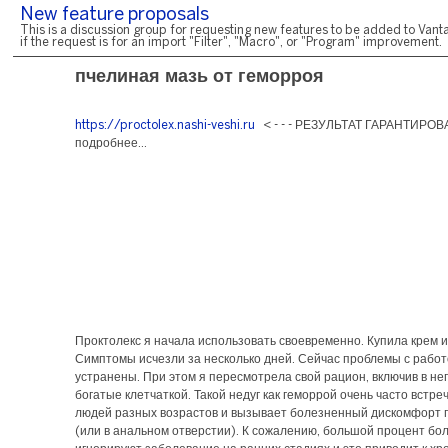
New feature proposals
This is a discussion group for requesting new features to be added to Vanta
if the request is for an import "Filter", "Macro", or "Program" improvement.
пчелиная мазь от геморроя
https://proctolex.nashi-veshi.ru
< - - - РЕЗУЛЬТАТ ГАРАНТИРОВА
подробнее...
Проктолекс я начала использовать своевременно. Купила крем и
Симптомы исчезли за несколько дней. Сейчас проблемы с рабо
устранены. При этом я пересмотрела свой рацион, включив в нег
богатые клетчаткой. Такой недуг как геморрой очень часто встре
людей разных возрастов и вызывает болезненный дискомфорт 
(или в анальном отверстии). К сожалению, большой процент бо