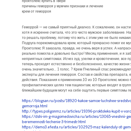
проктолекс купить в Твери
причины геморроя у мужчин признаки и лечение
крем от геморроя
Геморрой — не самый приятный диагноз. К сожалению, он настиг
хотя я искренне считала, что это чисто мужское заболевание. На
то решать проблему, потому что жить с этим уже не было никаких
Подруга порекомендовала крем, который прекрасно помог ее му
Проктолекс Я заказала, правда, не очень веря в успех. А напрас
реально помогла и довольно быстро! Месяц применения, и я за
неприятных симптомах. Исчез зуд, узелки и кровотечение, все 
теперь проходят естественно и безболезненно, качество жизни
очень значительно… 1 голос. ? Крем Пчелиный спас рекомендую
эксперты для лечения геморроя. Состав и свойства препарата, 
действия. Показания к применению.10 из 10 Проктолекс можно 
профилактических целях тем пациентам, которые входят в группу
ближайшем будущем могут на себе ощутить первые симптомы г
https://blogsan.ru/posts/18920-kakoe-samoe-luchshee-sredstvo
gemorroja.html
http://types.poligonmz.ru/articles/19396-proktoleks-kupit-v-vor
https://dshi-im-g-magomedovicha.ru/articles/13065-vneshnii-gem
beremennosti-lechenie-3-trimestr.html
https://demo3.efesta.ru/articles/102925-maz-kalenduly-ot-gemo