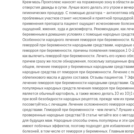
Крем-мазь Проктолекс наносят на пораженную зону в области а
отверстия дважды в сутки. Лучше всего делать это утром и вечер
гигиенических процедур. С помощью дозатора – антисептика об
проблемных участков станет несложной и приятной процедурой
применения препарата пациент ощущает исчезновение болезн
ощущений, жжения, зуда и дискомфорта. Рекомендации, как леч
беременным в домашних условиях с помощью народных средств
Особенности народного лечения геморроя при беременности. К
геморрой при беременности народными средствами, народные 
геморроя при беременности, причины появления геморроя,1 0-
как вылечить геморрой при беременности. Лечить его нужно обя
причем сразу же после обнаружения, поскольку запущенные фо
общем, лечение геморроя у беременных народными средствами
народные средства от геморроя при беременности. Лечение с 
облепихового масла и других составов. Отзывы пациентов. ? Э
лечение геморроя при беременности народными средствами. О
популярных народных средств лечения геморроя при беременн
является обычный картофель, а также можно делать.10 из 10|1 
при всей безобидности народных рецептов, прежде чем их прим
посоветуйтесь с лечащим. Лечение осложненного геморроя на
средствами. Геморрой при беременности - чем лечить? Лучшие 
проверенные народные средства! В статье читайте все о метод
для будущих мам. Народные способы очень популярны и эти ср
имеют побочных эффектов, поэтому подходят для избавления о
болезней, в том числе от геморроя у беременных. Главным воп