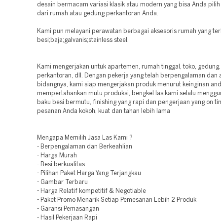
desain bermacam variasi klasik atau modern yang bisa Anda pilih
dari rumah atau gedung perkantoran Anda.
Kami pun melayani perawatan berbagai aksesoris rumah yang ter
besi;baja;galvanis;stainless steel.
Kami mengerjakan untuk apartemen, rumah tinggal, toko, gedung, 
perkantoran, dll. Dengan pekerja yang telah berpengalaman dan a
bidangnya, kami siap mengerjakan produk menurut keinginan and
mempertahankan mutu produksi, bengkel las kami selalu mengg
baku besi bermutu, finishing yang rapi dan pengerjaan yang on t
pesanan Anda kokoh, kuat dan tahan lebih lama
Mengapa Memilih Jasa Las Kami ?
- Berpengalaman dan Berkeahlian
- Harga Murah
- Besi berkualitas
- Pilihan Paket Harga Yang Terjangkau
- Gambar Terbaru
- Harga Relatif kompetitif & Negotiable
- Paket Promo Menarik Setiap Pemesanan Lebih 2 Produk
- Garansi Pemasangan
- Hasil Pekerjaan Rapi