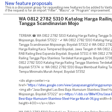
New feature proposals
This is a discussion group for requesting new features to be added to Vanta
if the request is for an import "Filter", "Macro", or "Program" improvement.
WA 0812 2782 5310 Katalog Harga Railin
Tangga Scandinavian Mojo
TERBAIK ☎ WA 0812 2782 5310 Katalog Harga Railing Tangga S
Mojosongo, Boyolali 57322 ~ ✔ WA 0812 2782 5310 Katalog Harga
Tangga Scandinavian Mojosongo, Boyolali 57322 ✆ WA 0812 2782
Harga Railing Kaca Tempered Boyolali, Jawa Tengah ✆ WA 0812
RAB Railing Besi Expanda Boyolali, Boyolali 57311 ✆ WA 0812 27
Railing Tangga Pipa Stainless Terdekat Karanggede, Boyolali 57
0812 2782 5310 Katalog Harga Railing Tangga Stainless Terdekat
Boyolali 57374 ☏ WA 0812 2782 5310 Biaya Membuat Railing Ta
Tempa Minimalis Murah Ampel, Boyolali 57352
<div align=center><a
href="
https://sites.google.com/view/jasapasangplafongypsum
<img alt="Jasa Bengkel Las Besi Baja Alumuium Stainless Steel 
Mojosongo, Boyolali 57322" src=
https://i.ibb.co/8MwYChs/Jasa-
Besi-Baja-Alumuium-Stainless-Steel-Harga-Murah-36.jpg
width=
height=400></a></div>