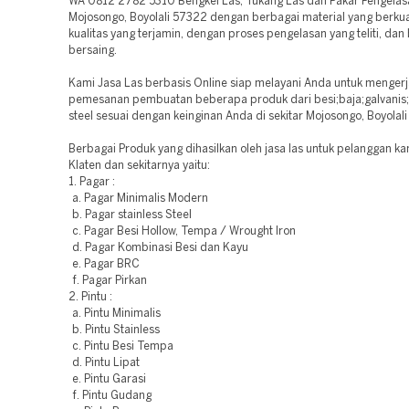
WA 0812 2782 5310 Bengkel Las, Tukang Las dan Pakar Pengelasan
Mojosongo, Boyolali 57322 dengan berbagai material yang berkua
kualitas yang terjamin, dengan proses pengelasan yang teliti, dan
bersaing.
Kami Jasa Las berbasis Online siap melayani Anda untuk menger
pemesanan pembuatan beberapa produk dari besi;baja;galvanis;
steel sesuai dengan keinginan Anda di sekitar Mojosongo, Boyolal
Berbagai Produk yang dihasilkan oleh jasa las untuk pelanggan ka
Klaten dan sekitarnya yaitu:
1. Pagar :
a. Pagar Minimalis Modern
b. Pagar stainless Steel
c. Pagar Besi Hollow, Tempa / Wrought Iron
d. Pagar Kombinasi Besi dan Kayu
e. Pagar BRC
f. Pagar Pirkan
2. Pintu :
a. Pintu Minimalis
b. Pintu Stainless
c. Pintu Besi Tempa
d. Pintu Lipat
e. Pintu Garasi
f. Pintu Gudang