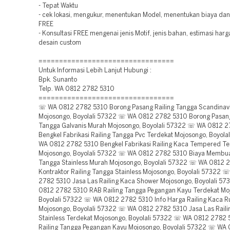
- Tepat Waktu
- cek lokasi, mengukur, menentukan Model, menentukan biaya da
FREE
- Konsultasi FREE mengenai jenis Motif, jenis bahan, estimasi har
desain custom
=================================
Untuk Informasi Lebih Lanjut Hubungi :
Bpk. Sunanto
Telp. WA 0812 2782 5310
=================================
☏ WA 0812 2782 5310 Borong Pasang Railing Tangga Scandinav
Mojosongo, Boyolali 57322 ☏ WA 0812 2782 5310 Borong Pasang
Tangga Galvanis Murah Mojosongo, Boyolali 57322 ☏ WA 0812 
Bengkel Fabrikasi Railing Tangga Pvc Terdekat Mojosongo, Boyol
WA 0812 2782 5310 Bengkel Fabrikasi Railing Kaca Tempered Te
Mojosongo, Boyolali 57322 ☏ WA 0812 2782 5310 Biaya Membuat
Tangga Stainless Murah Mojosongo, Boyolali 57322 ☏ WA 0812 
Kontraktor Railing Tangga Stainless Mojosongo, Boyolali 57322 
2782 5310 Jasa Las Railing Kaca Shower Mojosongo, Boyolali 5
0812 2782 5310 RAB Railing Tangga Pegangan Kayu Terdekat Mo
Boyolali 57322 ☏ WA 0812 2782 5310 Info Harga Railing Kaca 
Mojosongo, Boyolali 57322 ☏ WA 0812 2782 5310 Jasa Las Raili
Stainless Terdekat Mojosongo, Boyolali 57322 ☏ WA 0812 2782
Railing Tangga Pegangan Kayu Mojosongo, Boyolali 57322 ☏ WA