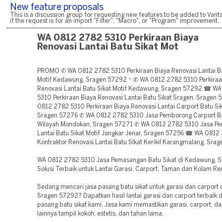
New feature proposals
This is a discussion group for requesting new features to be added to Vanta
if the request is for an import "Filter", "Macro", or "Program" improvement.
WA 0812 2782 5310 Perkiraan Biaya
Renovasi Lantai Batu Sikat Mot
PROMO ✆ WA 0812 2782 5310 Perkiraan Biaya Renovasi Lantai Ba
Motif Kedawung, Sragen 57292 ~ ✆ WA 0812 2782 5310 Perkiraa
Renovasi Lantai Batu Sikat Motif Kedawung, Sragen 57292 ☎ W
5310 Perkiraan Biaya Renovasi Lantai Batu Sikat Sragen, Sragen
0812 2782 5310 Perkiraan Biaya Renovasi Lantai Carport Batu Sika
Sragen 57276 ✆ WA 0812 2782 5310 Jasa Pemborong Carport Ba
Wilayah Mondokan, Sragen 57271 ✆ WA 0812 2782 5310 Jasa P
Lantai Batu Sikat Motif Jangkar Jenar, Sragen 57256 ☎ WA 0812
Kontraktor Renovasi Lantai Batu SIkat Kerikil Karangmalang, Sra
WA 0812 2782 5310 Jasa Pemasangan Batu Sikat di Kedawung, 
Solusi Terbaik untuk Lantai Garasi, Carport, Taman dan Kolam R
Sedang mencari jasa pasang batu sikat untuk garasi dan carport
Sragen 57292? Dapatkan hasil lantai garasi dan carport terbaik 
pasang batu sikat kami. Jasa kami memastikan garasi, carport, d
lainnya tampil kokoh, estetis, dan tahan lama.