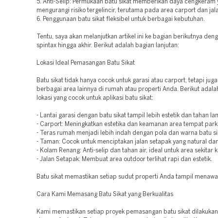
5. Anti-Selip: Permukaan batu sikat memberikan daya cengkeram 
mengurangi risiko tergelincir, terutama pada area carport dan jal
6. Penggunaan batu sikat fleksibel untuk berbagai kebutuhan.
Tentu, saya akan melanjutkan artikel ini ke bagian berikutnya den
spintax hingga akhir. Berikut adalah bagian lanjutan:
Lokasi Ideal Pemasangan Batu Sikat
Batu sikat tidak hanya cocok untuk garasi atau carport, tetapi juga
berbagai area lainnya di rumah atau properti Anda. Berikut adal
lokasi yang cocok untuk aplikasi batu sikat:
- Lantai garasi dengan batu sikat tampil lebih estetik dan tahan la
- Carport: Meningkatkan estetika dan keamanan area tempat park
- Teras rumah menjadi lebih indah dengan pola dan warna batu si
- Taman: Cocok untuk menciptakan jalan setapak yang natural dan 
- Kolam Renang: Anti-selip dan tahan air, ideal untuk area sekitar
- Jalan Setapak: Membuat area outdoor terlihat rapi dan estetik.
Batu sikat memastikan setiap sudut properti Anda tampil menawa
Cara Kami Memasang Batu Sikat yang Berkualitas
Kami memastikan setiap proyek pemasangan batu sikat dilakukan 