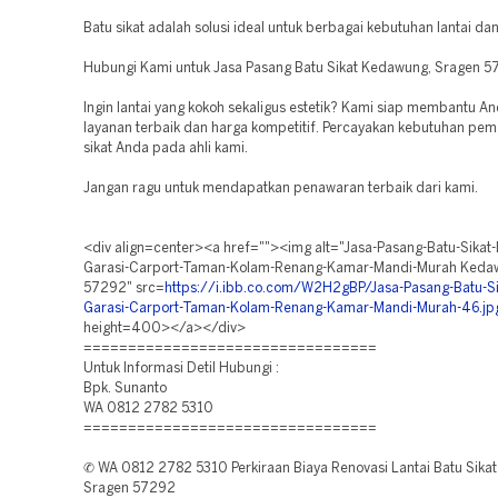
Batu sikat adalah solusi ideal untuk berbagai kebutuhan lantai dan
Hubungi Kami untuk Jasa Pasang Batu Sikat Kedawung, Sragen 
Ingin lantai yang kokoh sekaligus estetik? Kami siap membantu A
layanan terbaik dan harga kompetitif. Percayakan kebutuhan pe
sikat Anda pada ahli kami.
Jangan ragu untuk mendapatkan penawaran terbaik dari kami.
<div align=center><a href=""><img alt="Jasa-Pasang-Batu-Sikat-
Garasi-Carport-Taman-Kolam-Renang-Kamar-Mandi-Murah Keda
57292" src=
https://i.ibb.co.com/W2H2gBP/Jasa-Pasang-Batu-Sik
Garasi-Carport-Taman-Kolam-Renang-Kamar-Mandi-Murah-46.jp
height=400></a></div>
=================================
Untuk Informasi Detil Hubungi :
Bpk. Sunanto
WA 0812 2782 5310
=================================
✆ WA 0812 2782 5310 Perkiraan Biaya Renovasi Lantai Batu Sika
Sragen 57292