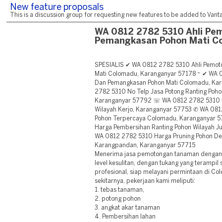
New feature proposals
This is a discussion group for requesting new features to be added to Vantag
WA 0812 2782 5310 Ahli Pe
Pemangkasan Pohon Mati Co
SPESIALIS ✔ WA 0812 2782 5310 Ahli Pemo
Mati Colomadu, Karanganyar 57178 ~ ✔ WA 
Dan Pemangkasan Pohon Mati Colomadu, Ka
2782 5310 No Telp Jasa Potong Ranting Po
Karanganyar 57792 ☏ WA 0812 2782 5310 H
Wilayah Kerjo, Karanganyar 57753 ✆ WA 081
Pohon Terpercaya Colomadu, Karanganyar
Harga Pembersihan Ranting Pohon Wilayah 
WA 0812 2782 5310 Harga Pruning Pohon D
Karangpandan, Karanganyar 57715
Menerima jasa pemotongan tanaman deng
level kesulitan, dengan tukang yang terampi
profesional, siap melayani permintaan di C
sekitarnya, pekerjaan kami meliputi:
1. tebas tanaman,
2. potong pohon
3. angkat akar tanaman
4. Pembersihan lahan