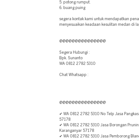
5. potong rumput.
6. buang puing
segera kontak kami untuk mendapatkan pena
menyesuaikan keadaan kesulitan medan di l
@@@@@@@@@@@@@@@
Segera Hubungi :
Bpk. Sunanto
WA 0812 2782 5310
Chat Whatsapp :
@@@@@@@@@@@@@@@
✔ WA 0812 2782 5310 No Telp Jasa Pangkas
57178
✔ WA 0812 2782 5310 Jasa Borongan Pruning
Karanganyar 57178
✔ WA 0812 2782 5310 Jasa Pemborong Blan