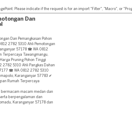
ePoint. Please indicate if the request is for an import "Filter", "Macro", or "P
motongan Dan
l
tongan Dan Pemangkasan Pohon
0812 2782 5310 Ahli Pemotongan
ranganyar 57178 ☎ WA 0812
hon Terpercaya Tawangmangu,
arga Pruning Pohon Tinggi
2 2782 5310 Ahli Pangkas Dahan
 57177 ☎ WA 0812 2782 5310
Jumapolo, Karanganyar 57783 ✔
epan Rumah Terpercaya
an bermacam macam medan dan
l serta berpengalaman dan
olomadu, Karanganyar 57178 dan