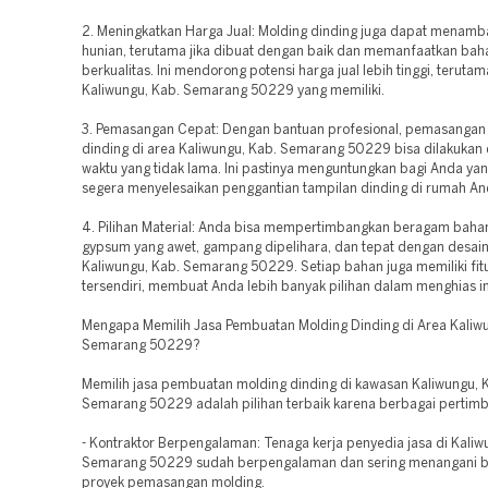
2. Meningkatkan Harga Jual: Molding dinding juga dapat menamba
hunian, terutama jika dibuat dengan baik dan memanfaatkan bah
berkualitas. Ini mendorong potensi harga jual lebih tinggi, teruta
Kaliwungu, Kab. Semarang 50229 yang memiliki.
3. Pemasangan Cepat: Dengan bantuan profesional, pemasangan
dinding di area Kaliwungu, Kab. Semarang 50229 bisa dilakukan
waktu yang tidak lama. Ini pastinya menguntungkan bagi Anda yan
segera menyelesaikan penggantian tampilan dinding di rumah An
4. Pilihan Material: Anda bisa mempertimbangkan beragam bahan
gypsum yang awet, gampang dipelihara, dan tepat dengan desain
Kaliwungu, Kab. Semarang 50229. Setiap bahan juga memiliki fit
tersendiri, membuat Anda lebih banyak pilihan dalam menghias in
Mengapa Memilih Jasa Pembuatan Molding Dinding di Area Kaliwu
Semarang 50229?
Memilih jasa pembuatan molding dinding di kawasan Kaliwungu, 
Semarang 50229 adalah pilihan terbaik karena berbagai pertim
- Kontraktor Berpengalaman: Tenaga kerja penyedia jasa di Kaliw
Semarang 50229 sudah berpengalaman dan sering menangani b
proyek pemasangan molding.