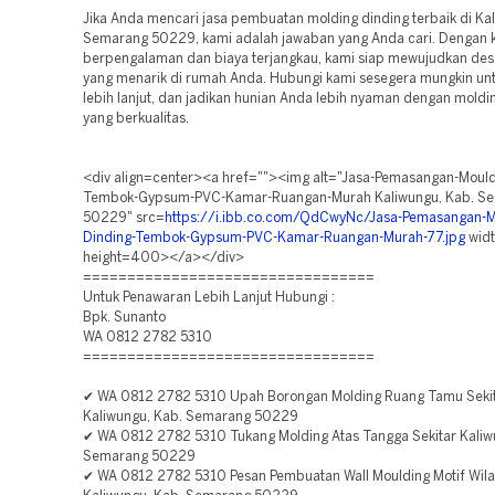
Jika Anda mencari jasa pembuatan molding dinding terbaik di Ka
Semarang 50229, kami adalah jawaban yang Anda cari. Dengan k
berpengalaman dan biaya terjangkau, kami siap mewujudkan desai
yang menarik di rumah Anda. Hubungi kami sesegera mungkin unt
lebih lanjut, dan jadikan hunian Anda lebih nyaman dengan moldi
yang berkualitas.
<div align=center><a href=""><img alt="Jasa-Pemasangan-Mould
Tembok-Gypsum-PVC-Kamar-Ruangan-Murah Kaliwungu, Kab. S
50229" src=
https://i.ibb.co.com/QdCwyNc/Jasa-Pemasangan-M
Dinding-Tembok-Gypsum-PVC-Kamar-Ruangan-Murah-77.jpg
wid
height=400></a></div>
=================================
Untuk Penawaran Lebih Lanjut Hubungi :
Bpk. Sunanto
WA 0812 2782 5310
=================================
✔ WA 0812 2782 5310 Upah Borongan Molding Ruang Tamu Seki
Kaliwungu, Kab. Semarang 50229
✔ WA 0812 2782 5310 Tukang Molding Atas Tangga Sekitar Kaliw
Semarang 50229
✔ WA 0812 2782 5310 Pesan Pembuatan Wall Moulding Motif Wil