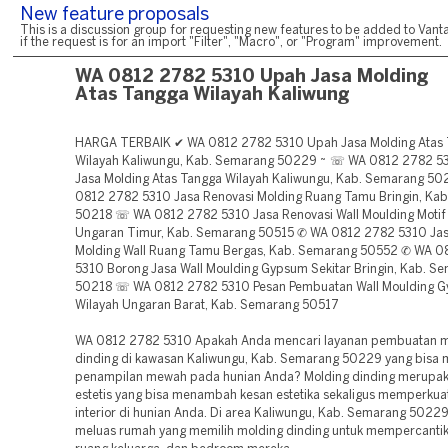
New feature proposals
This is a discussion group for requesting new features to be added to Vanta
if the request is for an import "Filter", "Macro", or "Program" improvement.
WA 0812 2782 5310 Upah Jasa Molding
Atas Tangga Wilayah Kaliwung
HARGA TERBAIK ✔ WA 0812 2782 5310 Upah Jasa Molding Atas
Wilayah Kaliwungu, Kab. Semarang 50229 ~ ☏ WA 0812 2782 5
Jasa Molding Atas Tangga Wilayah Kaliwungu, Kab. Semarang 
0812 2782 5310 Jasa Renovasi Molding Ruang Tamu Bringin, Ka
50218 ☏ WA 0812 2782 5310 Jasa Renovasi Wall Moulding Motif
Ungaran Timur, Kab. Semarang 50515 ✆ WA 0812 2782 5310 Jas
Molding Wall Ruang Tamu Bergas, Kab. Semarang 50552 ✆ WA 0
5310 Borong Jasa Wall Moulding Gypsum Sekitar Bringin, Kab. S
50218 ☏ WA 0812 2782 5310 Pesan Pembuatan Wall Moulding 
Wilayah Ungaran Barat, Kab. Semarang 50517
WA 0812 2782 5310 Apakah Anda mencari layanan pembuatan m
dinding di kawasan Kaliwungu, Kab. Semarang 50229 yang bisa
penampilan mewah pada hunian Anda? Molding dinding merupa
estetis yang bisa menambah kesan estetika sekaligus memperkuat
interior di hunian Anda. Di area Kaliwungu, Kab. Semarang 5022
meluas rumah yang memilih molding dinding untuk mempercantik