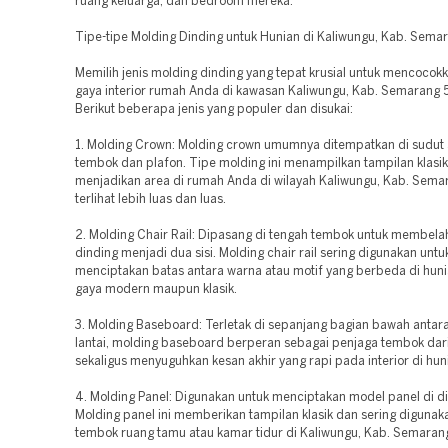
ruang keluarga, dan bedroom mereka.
Tipe-tipe Molding Dinding untuk Hunian di Kaliwungu, Kab. Sem
Memilih jenis molding dinding yang tepat krusial untuk mencoco
gaya interior rumah Anda di kawasan Kaliwungu, Kab. Semarang
Berikut beberapa jenis yang populer dan disukai:
1. Molding Crown: Molding crown umumnya ditempatkan di sudut 
tembok dan plafon. Tipe molding ini menampilkan tampilan klasi
menjadikan area di rumah Anda di wilayah Kaliwungu, Kab. Sem
terlihat lebih luas dan luas.
2. Molding Chair Rail: Dipasang di tengah tembok untuk membela
dinding menjadi dua sisi. Molding chair rail sering digunakan untu
menciptakan batas antara warna atau motif yang berbeda di hun
gaya modern maupun klasik.
3. Molding Baseboard: Terletak di sepanjang bagian bawah antar
lantai, molding baseboard berperan sebagai penjaga tembok dar
sekaligus menyuguhkan kesan akhir yang rapi pada interior di hun
4. Molding Panel: Digunakan untuk menciptakan model panel di di
Molding panel ini memberikan tampilan klasik dan sering diguna
tembok ruang tamu atau kamar tidur di Kaliwungu, Kab. Semara