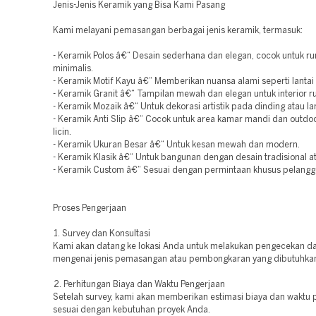
Jenis-Jenis Keramik yang Bisa Kami Pasang
Kami melayani pemasangan berbagai jenis keramik, termasuk:
- Keramik Polos â€“ Desain sederhana dan elegan, cocok untuk r
minimalis.
- Keramik Motif Kayu â€“ Memberikan nuansa alami seperti lantai k
- Keramik Granit â€“ Tampilan mewah dan elegan untuk interior 
- Keramik Mozaik â€“ Untuk dekorasi artistik pada dinding atau lan
- Keramik Anti Slip â€“ Cocok untuk area kamar mandi dan outdoo
licin.
- Keramik Ukuran Besar â€“ Untuk kesan mewah dan modern.
- Keramik Klasik â€“ Untuk bangunan dengan desain tradisional at
- Keramik Custom â€“ Sesuai dengan permintaan khusus pelangg
Proses Pengerjaan
1. Survey dan Konsultasi
Kami akan datang ke lokasi Anda untuk melakukan pengecekan da
mengenai jenis pemasangan atau pembongkaran yang dibutuhka
2. Perhitungan Biaya dan Waktu Pengerjaan
Setelah survey, kami akan memberikan estimasi biaya dan waktu 
sesuai dengan kebutuhan proyek Anda.