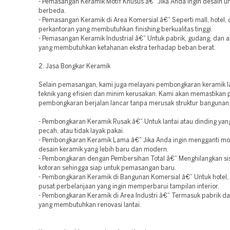
- Pemasangan Keramik Motif Khusus â€“ Jika Anda ingin desain u
berbeda.
- Pemasangan Keramik di Area Komersial â€“ Seperti mall, hotel,
perkantoran yang membutuhkan finishing berkualitas tinggi.
- Pemasangan Keramik Industrial â€“ Untuk pabrik, gudang, dan ar
yang membutuhkan ketahanan ekstra terhadap beban berat.
2. Jasa Bongkar Keramik
Selain pemasangan, kami juga melayani pembongkaran keramik 
teknik yang efisien dan minim kerusakan. Kami akan memastikan 
pembongkaran berjalan lancar tanpa merusak struktur bangunan
- Pembongkaran Keramik Rusak â€“ Untuk lantai atau dinding yan
pecah, atau tidak layak pakai.
- Pembongkaran Keramik Lama â€“ Jika Anda ingin mengganti mo
desain keramik yang lebih baru dan modern.
- Pembongkaran dengan Pembersihan Total â€“ Menghilangkan si
kotoran sehingga siap untuk pemasangan baru.
- Pembongkaran Keramik di Bangunan Komersial â€“ Untuk hotel, 
pusat perbelanjaan yang ingin memperbarui tampilan interior.
- Pembongkaran Keramik di Area Industri â€“ Termasuk pabrik d
yang membutuhkan renovasi lantai.