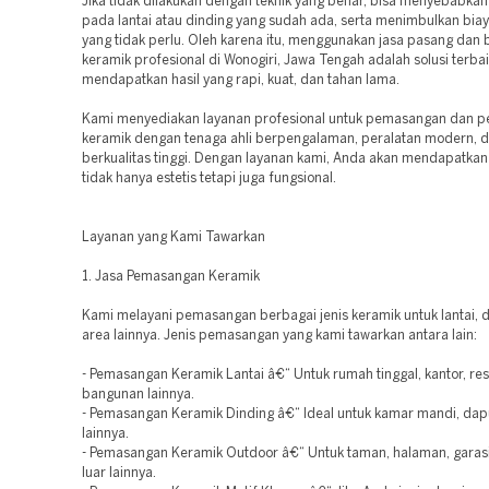
Jika tidak dilakukan dengan teknik yang benar, bisa menyebabka
pada lantai atau dinding yang sudah ada, serta menimbulkan bi
yang tidak perlu. Oleh karena itu, menggunakan jasa pasang dan
keramik profesional di Wonogiri, Jawa Tengah adalah solusi terbai
mendapatkan hasil yang rapi, kuat, dan tahan lama.
Kami menyediakan layanan profesional untuk pemasangan dan 
keramik dengan tenaga ahli berpengalaman, peralatan modern, d
berkualitas tinggi. Dengan layanan kami, Anda akan mendapatkan 
tidak hanya estetis tetapi juga fungsional.
Layanan yang Kami Tawarkan
1. Jasa Pemasangan Keramik
Kami melayani pemasangan berbagai jenis keramik untuk lantai, d
area lainnya. Jenis pemasangan yang kami tawarkan antara lain:
- Pemasangan Keramik Lantai â€“ Untuk rumah tinggal, kantor, res
bangunan lainnya.
- Pemasangan Keramik Dinding â€“ Ideal untuk kamar mandi, dap
lainnya.
- Pemasangan Keramik Outdoor â€“ Untuk taman, halaman, garasi
luar lainnya.