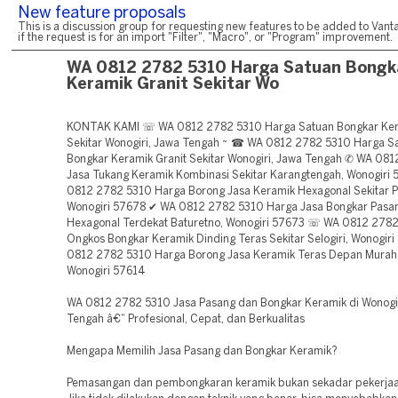
New feature proposals
This is a discussion group for requesting new features to be added to Vanta
if the request is for an import "Filter", "Macro", or "Program" improvement.
WA 0812 2782 5310 Harga Satuan Bongk
Keramik Granit Sekitar Wo
KONTAK KAMI ☏ WA 0812 2782 5310 Harga Satuan Bongkar Ker
Sekitar Wonogiri, Jawa Tengah ~ ☎ WA 0812 2782 5310 Harga S
Bongkar Keramik Granit Sekitar Wonogiri, Jawa Tengah ✆ WA 08
Jasa Tukang Keramik Kombinasi Sekitar Karangtengah, Wonogir
0812 2782 5310 Harga Borong Jasa Keramik Hexagonal Sekitar P
Wonogiri 57678 ✔ WA 0812 2782 5310 Harga Jasa Bongkar Pasa
Hexagonal Terdekat Baturetno, Wonogiri 57673 ☏ WA 0812 278
Ongkos Bongkar Keramik Dinding Teras Sekitar Selogiri, Wonogi
0812 2782 5310 Harga Borong Jasa Keramik Teras Depan Murah 
Wonogiri 57614
WA 0812 2782 5310 Jasa Pasang dan Bongkar Keramik di Wonogir
Tengah â€“ Profesional, Cepat, dan Berkualitas
Mengapa Memilih Jasa Pasang dan Bongkar Keramik?
Pemasangan dan pembongkaran keramik bukan sekadar pekerjaa