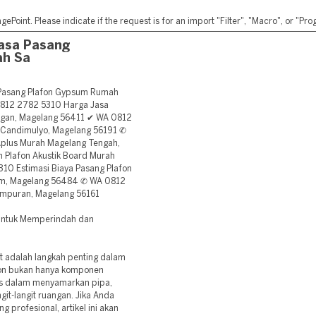
ePoint. Please indicate if the request is for an import "Filter", "Macro", or "P
asa Pasang
ah Sa
asang Plafon Gypsum Rumah
812 2782 5310 Harga Jasa
gan, Magelang 56411 ✔ WA 0812
 Candimulyo, Magelang 56191 ✆
plus Murah Magelang Tengah,
 Plafon Akustik Board Murah
0 Estimasi Biaya Pasang Plafon
m, Magelang 56484 ✆ WA 0812
mpuran, Magelang 56161
 untuk Memperindah dan
t adalah langkah penting dalam
on bukan hanya komponen
ktis dalam menyamarkan pipa,
git-langit ruangan. Jika Anda
 profesional, artikel ini akan