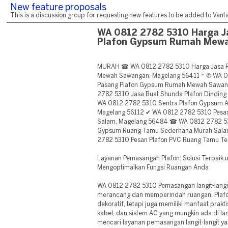
New feature proposals
This is a discussion group for requesting new features to be added to Vantag
WA 0812 2782 5310 Harga J
Plafon Gypsum Rumah Mew
MURAH ☎ WA 0812 2782 5310 Harga Jasa P
Mewah Sawangan, Magelang 56411 ~ ✆ WA 0
Pasang Plafon Gypsum Rumah Mewah Sawan
2782 5310 Jasa Buat Shunda Plafon Dinding
WA 0812 2782 5310 Sentra Plafon Gypsum A
Magelang 56112 ✔ WA 0812 2782 5310 Pesan
Salam, Magelang 56484 ☎ WA 0812 2782 531
Gypsum Ruang Tamu Sederhana Murah Sala
2782 5310 Pesan Plafon PVC Ruang Tamu Te
Layanan Pemasangan Plafon: Solusi Terbaik
Mengoptimalkan Fungsi Ruangan Anda
WA 0812 2782 5310 Pemasangan langit-langi
merancang dan memperindah ruangan. Plaf
dekoratif, tetapi juga memiliki manfaat pra
kabel, dan sistem AC yang mungkin ada di lan
mencari layanan pemasangan langit-langit yang