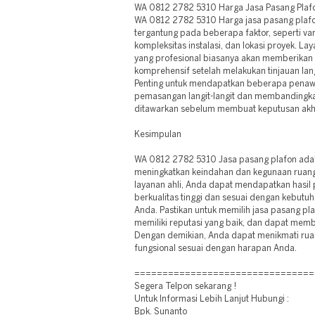
WA 0812 2782 5310 Harga Jasa Pasang Plaf
WA 0812 2782 5310 Harga jasa pasang plaf
tergantung pada beberapa faktor, seperti vari
kompleksitas instalasi, dan lokasi proyek. La
yang profesional biasanya akan memberikan 
komprehensif setelah melakukan tinjauan la
Penting untuk mendapatkan beberapa penawa
pemasangan langit-langit dan membandingkan
ditawarkan sebelum membuat keputusan akhi
Kesimpulan
WA 0812 2782 5310 Jasa pasang plafon adala
meningkatkan keindahan dan kegunaan rua
layanan ahli, Anda dapat mendapatkan hasi
berkualitas tinggi dan sesuai dengan kebutu
Anda. Pastikan untuk memilih jasa pasang p
memiliki reputasi yang baik, dan dapat memb
Dengan demikian, Anda dapat menikmati rua
fungsional sesuai dengan harapan Anda.
================================
Segera Telpon sekarang !
Untuk Informasi Lebih Lanjut Hubungi :
Bpk. Sunanto