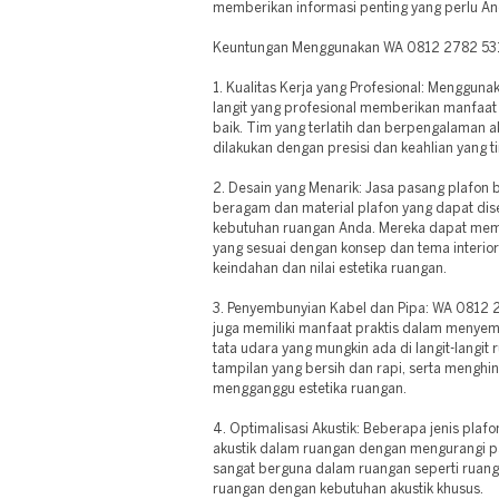
memberikan informasi penting yang perlu An
Keuntungan Menggunakan WA 0812 2782 531
1. Kualitas Kerja yang Profesional: Menggun
langit yang profesional memberikan manfaat 
baik. Tim yang terlatih dan berpengalaman a
dilakukan dengan presisi dan keahlian yang ti
2. Desain yang Menarik: Jasa pasang plafon 
beragam dan material plafon yang dapat di
kebutuhan ruangan Anda. Mereka dapat memb
yang sesuai dengan konsep dan tema interi
keindahan dan nilai estetika ruangan.
3. Penyembunyian Kabel dan Pipa: WA 0812
juga memiliki manfaat praktis dalam menyem
tata udara yang mungkin ada di langit-langit
tampilan yang bersih dan rapi, serta menghi
mengganggu estetika ruangan.
4. Optimalisasi Akustik: Beberapa jenis pla
akustik dalam ruangan dengan mengurangi pan
sangat berguna dalam ruangan seperti ruang
ruangan dengan kebutuhan akustik khusus.