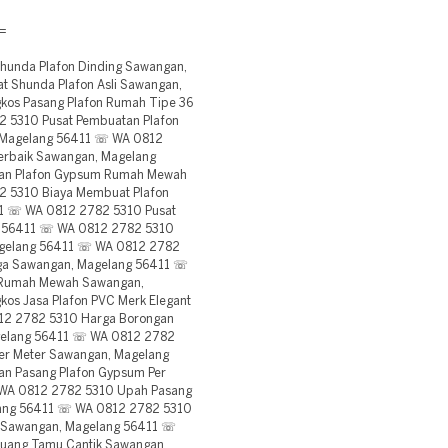
=
hunda Plafon Dinding Sawangan,
 Shunda Plafon Asli Sawangan,
os Pasang Plafon Rumah Tipe 36
 5310 Pusat Pembuatan Plafon
 Magelang 56411 ☏ WA 0812
erbaik Sawangan, Magelang
an Plafon Gypsum Rumah Mewah
 5310 Biaya Membuat Plafon
11 ☏ WA 0812 2782 5310 Pusat
g 56411 ☏ WA 0812 2782 5310
Magelang 56411 ☏ WA 0812 2782
rga Sawangan, Magelang 56411 ☏
 Rumah Mewah Sawangan,
s Jasa Plafon PVC Merk Elegant
12 2782 5310 Harga Borongan
gelang 56411 ☏ WA 0812 2782
Per Meter Sawangan, Magelang
n Pasang Plafon Gypsum Per
 WA 0812 2782 5310 Upah Pasang
lang 56411 ☏ WA 0812 2782 5310
36 Sawangan, Magelang 56411 ☏
uang Tamu Cantik Sawangan,