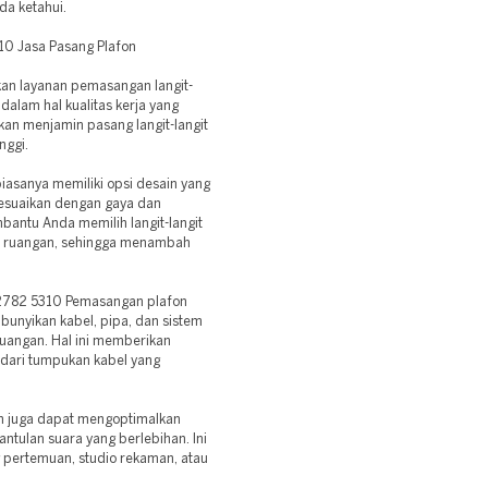
da ketahui.
0 Jasa Pasang Plafon
akan layanan pemasangan langit-
dalam hal kualitas kerja yang
kan menjamin pasang langit-langit
nggi.
biasanya memiliki opsi desain yang
sesuaikan dengan gaya dan
antu Anda memilih langit-langit
or ruangan, sehingga menambah
 2782 5310 Pemasangan plafon
bunyikan kabel, pipa, dan sistem
 ruangan. Hal ini memberikan
ndari tumpukan kabel yang
fon juga dapat mengoptimalkan
tulan suara yang berlebihan. Ini
 pertemuan, studio rekaman, atau