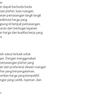
on
on dapat berbeda-beda
asi plafon, luas ruangan,
yanan pemasangan langit-langit
estimasi harga yang
ngsung di tempat pemasangan.
ran dari berbagai layanan
 harga dan kualitas kerja yang
r.
h solusi terbaik untuk
ngan. Dengan menggunakan
l pemasangan plafon yang
han dan preferensi desain ruangan
lafon yang berpengalaman,
erikan harga yang kompetitif.
ngan yang cantik, nyaman, dan
=