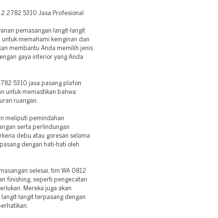
12 2782 5310 Jasa Profesional
yanan pemasangan langit-langit
a untuk memahami keinginan dan
akan membantu Anda memilih jenis
dengan gaya interior yang Anda
2782 5310 jasa pasang plafon
an untuk memastikan bahwa
kuran ruangan.
pan meliputi pemindahan
angan serta perlindungan
erkena debu atau goresan selama
ipasang dengan hati-hati oleh
emasangan selesai, tim WA 0812
 finishing, seperti pengecatan
erlukan. Mereka juga akan
langit-langit terpasang dengan
erhatikan.