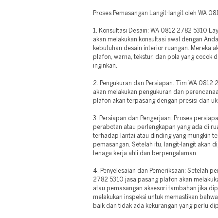
Proses Pemasangan Langit-langit oleh WA 08
1. Konsultasi Desain: WA 0812 2782 5310 La
akan melakukan konsultasi awal dengan And
kebutuhan desain interior ruangan. Mereka 
plafon, warna, tekstur, dan pola yang cocok 
inginkan.
2. Pengukuran dan Persiapan: Tim WA 0812 
akan melakukan pengukuran dan perencana
plafon akan terpasang dengan presisi dan u
3. Persiapan dan Pengerjaan: Proses persia
perabotan atau perlengkapan yang ada di ru
terhadap lantai atau dinding yang mungkin t
pemasangan. Setelah itu, langit-langit akan d
tenaga kerja ahli dan berpengalaman.
4. Penyelesaian dan Pemeriksaan: Setelah p
2782 5310 jasa pasang plafon akan melakukan
atau pemasangan aksesori tambahan jika dip
melakukan inspeksi untuk memastikan bahwa 
baik dan tidak ada kekurangan yang perlu dip