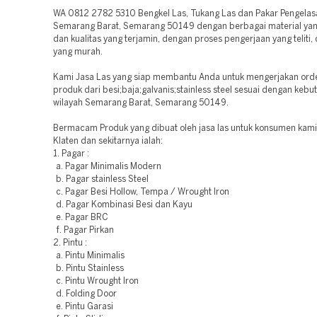
WA 0812 2782 5310 Bengkel Las, Tukang Las dan Pakar Pengelasan
Semarang Barat, Semarang 50149 dengan berbagai material yan
dan kualitas yang terjamin, dengan proses pengerjaan yang teliti,
yang murah.
Kami Jasa Las yang siap membantu Anda untuk mengerjakan ord
produk dari besi;baja;galvanis;stainless steel sesuai dengan keb
wilayah Semarang Barat, Semarang 50149.
Bermacam Produk yang dibuat oleh jasa las untuk konsumen kami 
Klaten dan sekitarnya ialah:
1. Pagar :
a. Pagar Minimalis Modern
b. Pagar stainless Steel
c. Pagar Besi Hollow, Tempa / Wrought Iron
d. Pagar Kombinasi Besi dan Kayu
e. Pagar BRC
f. Pagar Pirkan
2. Pintu :
a. Pintu Minimalis
b. Pintu Stainless
c. Pintu Wrought Iron
d. Folding Door
e. Pintu Garasi