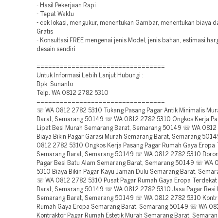
- Hasil Pekerjaan Rapi
- Tepat Waktu
- cek lokasi, mengukur, menentukan Gambar, menentukan biaya 
Gratis
- Konsultasi FREE mengenai jenis Model, jenis bahan, estimasi ha
desain sendiri
=================================
Untuk Informasi Lebih Lanjut Hubungi :
Bpk. Sunanto
Telp. WA 0812 2782 5310
=================================
☏ WA 0812 2782 5310 Tukang Pasang Pagar Antik Minimalis Mu
Barat, Semarang 50149 ☏ WA 0812 2782 5310 Ongkos Kerja Pa
Lipat Besi Murah Semarang Barat, Semarang 50149 ☏ WA 0812
Biaya Bikin Pagar Garasi Murah Semarang Barat, Semarang 50
0812 2782 5310 Ongkos Kerja Pasang Pagar Rumah Gaya Eropa 
Semarang Barat, Semarang 50149 ☏ WA 0812 2782 5310 Boron
Pagar Besi Batu Alam Semarang Barat, Semarang 50149 ☏ WA 
5310 Biaya Bikin Pagar Kayu Jaman Dulu Semarang Barat, Sema
☏ WA 0812 2782 5310 Pusat Pagar Rumah Gaya Eropa Terdeka
Barat, Semarang 50149 ☏ WA 0812 2782 5310 Jasa Pagar Besi
Semarang Barat, Semarang 50149 ☏ WA 0812 2782 5310 Kontra
Rumah Gaya Eropa Semarang Barat, Semarang 50149 ☏ WA 08
Kontraktor Pagar Rumah Estetik Murah Semarang Barat, Semar