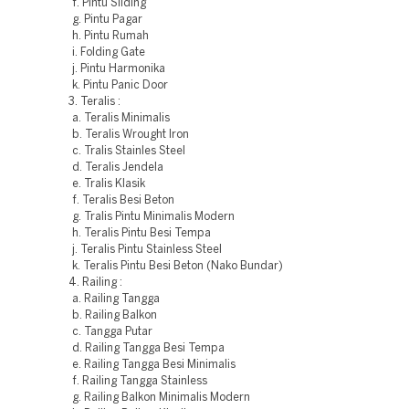
f. Pintu Sliding
g. Pintu Pagar
h. Pintu Rumah
i. Folding Gate
j. Pintu Harmonika
k. Pintu Panic Door
3. Teralis :
a. Teralis Minimalis
b. Teralis Wrought Iron
c. Tralis Stainles Steel
d. Teralis Jendela
e. Tralis Klasik
f. Teralis Besi Beton
g. Tralis Pintu Minimalis Modern
h. Teralis Pintu Besi Tempa
j. Teralis Pintu Stainless Steel
k. Teralis Pintu Besi Beton (Nako Bundar)
4. Railing :
a. Railing Tangga
b. Railing Balkon
c. Tangga Putar
d. Railing Tangga Besi Tempa
e. Railing Tangga Besi Minimalis
f. Railing Tangga Stainless
g. Railing Balkon Minimalis Modern