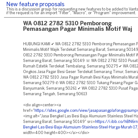
New feature proposals
This is a discussion group for requesting new features to be added to Vanta
if the request is for an import "Filter", "Macro", or "Program" improvement.
WA 0812 2782 5310 Pemborong
Pemasangan Pagar Minimalis Motif Waj
HUBUNGI KAMI ✔ WA 0812 2782 5310 Pemborong Pemasangan P
Minimalis Motif Wajik Terdekat Semarang Barat, Semarang 501
0812 2782 5310 Pemborong Pemasangan Pagar Minimalis Motif W
Semarang Barat, Semarang 50149 ☏ WA 0812 2782 5310 Pusat
Rumah Estetik Terdekat Tembalang, Semarang 50275 ✔ WA 081
Ongkos Jasa Pagar Besi Geser Terdekat Semarang Timur, Sema
WA 0812 2782 5310 Jasa Pagar Rumah Besi Kayu Minimalis Mura
Semarang 50279 ✆ WA 0812 2782 5310 Tukang Pasang Pagar Ga
Banyumanik, Semarang 50261 ✔ WA 0812 2782 5310 Pusat Pagar
Semarang Tengah, Semarang 50613
<div align=center><a
href="
https://sites.google.com/view/jasapasangplafongypsum
<img alt="Jasa Bengkel Las Besi Baja Alumuium Stainless Steel 
Semarang Barat, Semarang 50149" src=
https://i.ibb.co/hBN6rn
Bengkel-Las-Besi-Baja-Alumuium-Stainless-Steel-Harga-Murah-17.
width=400 height=400></a></div>