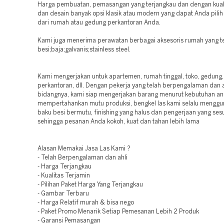
Harga pembuatan, pemasangan yang terjangkau dan dengan kuali
dan desain banyak opsi klasik atau modern yang dapat Anda pilih
dari rumah atau gedung perkantoran Anda.
Kami juga menerima perawatan berbagai aksesoris rumah yang te
besi;baja;galvanis;stainless steel.
Kami mengerjakan untuk apartemen, rumah tinggal, toko, gedung, 
perkantoran, dll. Dengan pekerja yang telah berpengalaman dan a
bidangnya, kami siap mengerjakan barang menurut kebutuhan an
mempertahankan mutu produksi, bengkel las kami selalu mengg
baku besi bermutu, finishing yang halus dan pengerjaan yang ses
sehingga pesanan Anda kokoh, kuat dan tahan lebih lama
Alasan Memakai Jasa Las Kami ?
- Telah Berpengalaman dan ahli
- Harga Terjangkau
- Kualitas Terjamin
- Pilihan Paket Harga Yang Terjangkau
- Gambar Terbaru
- Harga Relatif murah & bisa nego
- Paket Promo Menarik Setiap Pemesanan Lebih 2 Produk
- Garansi Pemasangan