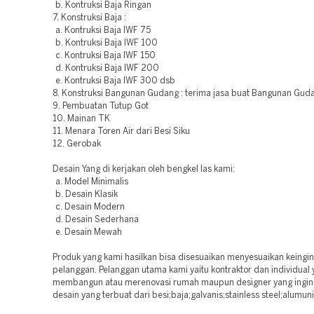
b. Kontruksi Baja Ringan
7. Konstruksi Baja :
a. Kontruksi Baja IWF 75
b. Kontruksi Baja IWF 100
c. Kontruksi Baja IWF 150
d. Kontruksi Baja IWF 200
e. Kontruksi Baja IWF 300 dsb
8. Konstruksi Bangunan Gudang : terima jasa buat Bangunan Guda
9. Pembuatan Tutup Got
10. Mainan TK
11. Menara Toren Air dari Besi Siku
12. Gerobak
Desain Yang di kerjakan oleh bengkel las kami:
a. Model Minimalis
b. Desain Klasik
c. Desain Modern
d. Desain Sederhana
e. Desain Mewah
Produk yang kami hasilkan bisa disesuaikan menyesuaikan keingi
pelanggan. Pelanggan utama kami yaitu kontraktor dan individual
membangun atau merenovasi rumah maupun designer yang ingi
desain yang terbuat dari besi;baja;galvanis;stainless steel;alumun