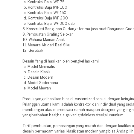
a. Kontruksi Baja IWF 75
b. Kontruksi Baja IWF 100
c. Kontruksi Baja IWF 150
d. Kontruksi Baja IWF 200
e. Kontruksi Baja IWF 300 dsb
8. Konstruksi Bangunan Gudang : terima jasa buat Bangunan Guda
9. Pembuatan Grating Selokan
10. Wahana Mainan Anak
11. Menara Air dari Besi Siku
12. Gerobak
Desain Yang di hasilkan oleh bengkel las kami:
a. Model Minimalis
b. Desain Klasik
c. Desain Modern
d. Model Sederhana
e. Model Mewah
Produk yang dihasilkan bisa di-customized sesuai dengan keingi
Pelanggan utama kami adalah kontraktor dan individual yang sed
membangun atau merenovasi rumah maupun designer yang ingin 
yang berbahan besi;baja;galvanis;stainless steel;alumunium.
Tarif pembuatan, pemasangan yang murah dan dengan kualitas 
desain bermacam variasi klasik atau modern yang bisa Anda pilih