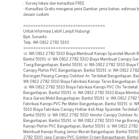
- Survey lokasi dan konsultasi FREE
- Konsultasi Gratis mengenai jenis Gambar, jenis bahan, estimasi
desain custom
=================================
Untuk Informasi Lebih Lanjut Hubungi :
Bpk. Sunanto
Telp. WA 0812 2782 5310
=================================
☏ WA 0812 2782 5310 Biaya Membuat Kanopi Spandek Murah B
Bantul 55191 ☏ WA 0812 2782 5310 Biaya Membuat Canopy Gar
Tiang Banguntapan, Bantul 55191 ☏ WA 0812 2782 5310 Biaya F
Canopy Plafon PVC Banguntapan, Bantul 55191 ☏ WA 0812 278
Borongan Pasang Canopy Outdoor Ac Terdekat Banguntapan, Ba
WA 0812 2782 5310 Biaya Fabrikasi Kanopi Teras Banguntapan, 
☏ WA 0812 2782 5310 Biaya Fabrikasi Kanopi PVC Olx Terdekat
Banguntapan, Bantul 55191 ☏ WA 0812 2782 5310 Biaya Membu
Kaca Garasi Mobil Banguntapan, Bantul 55191 ☏ WA 0812 2782 
Fabrikasi Kanopi PVC Per Meter Banguntapan, Bantul 55191 ☏ 
5310 Biaya Fabrikasi Canopy Hollow 4x6 Atap Spandek Terdekat
Bantul 55191 ☏ WA 0812 2782 5310 Vendor Canopy Outdoor Ac
Banguntapan, Bantul 55191 ☏ WA 0812 2782 5310 Harga Boron
Kanopi Plafon PVC Banguntapan, Bantul 55191 ☏ WA 0812 2782 
Membuat Kanopi Ruang Jemur Murah Banguntapan, Bantul 5519
2782 5310 Jasa Canopy PVC Golden Crown Banguntapan, Bantu