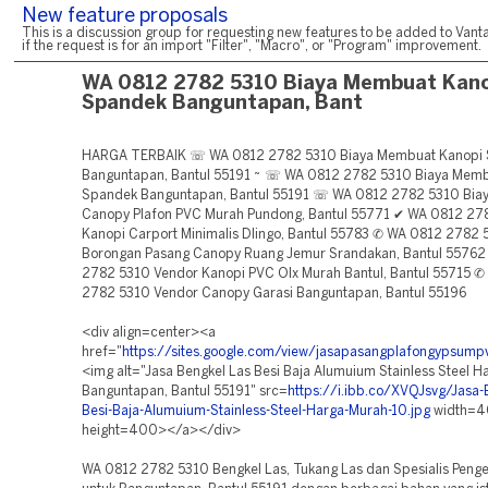
New feature proposals
This is a discussion group for requesting new features to be added to Vanta
if the request is for an import "Filter", "Macro", or "Program" improvement.
WA 0812 2782 5310 Biaya Membuat Kano
Spandek Banguntapan, Bant
HARGA TERBAIK ☏ WA 0812 2782 5310 Biaya Membuat Kanopi
Banguntapan, Bantul 55191 ~ ☏ WA 0812 2782 5310 Biaya Memb
Spandek Banguntapan, Bantul 55191 ☏ WA 0812 2782 5310 Biaya
Canopy Plafon PVC Murah Pundong, Bantul 55771 ✔ WA 0812 27
Kanopi Carport Minimalis Dlingo, Bantul 55783 ✆ WA 0812 2782
Borongan Pasang Canopy Ruang Jemur Srandakan, Bantul 5576
2782 5310 Vendor Kanopi PVC Olx Murah Bantul, Bantul 55715 
2782 5310 Vendor Canopy Garasi Banguntapan, Bantul 55196
<div align=center><a
href="
https://sites.google.com/view/jasapasangplafongypsum
<img alt="Jasa Bengkel Las Besi Baja Alumuium Stainless Steel 
Banguntapan, Bantul 55191" src=
https://i.ibb.co/XVQJsvg/Jasa-
Besi-Baja-Alumuium-Stainless-Steel-Harga-Murah-10.jpg
width=
height=400></a></div>
WA 0812 2782 5310 Bengkel Las, Tukang Las dan Spesialis Pengel