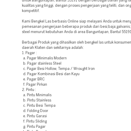
untuk Banguntapan, Bantul 55191 dengan berbagai bahan yang i
kualitas yang tinggi, dengan proses pengerjaan yang teliti, dan o
kompetitif.
Kami Bengkel Las berbasis Online siap melayani Anda untuk men
pemesanan pengerjaan beberapa produk dari besi;baja;galvanis;s
steel menurut kebutuhan Anda di area Banguntapan, Bantul 55191
Berbagai Produk yang dihasilkan oleh bengkel las untuk konsumen
daerah Klaten dan sekitarnya adalah:
1. Pagar :
a. Pagar Minimalis Modern
b. Pagar stainless Steel
c. Pagar Besi Hollow, Tempa / Wrought Iron
d. Pagar Kombinasi Besi dan Kayu
e. Pagar BRC
f. Pagar Pirkan
2. Pintu :
a. Pintu Minimalis
b. Pintu Stainless
c. Pintu Besi Tempa
d. Folding Door
e. Pintu Garasi
f. Pintu Sliding
g. Pintu Pagar