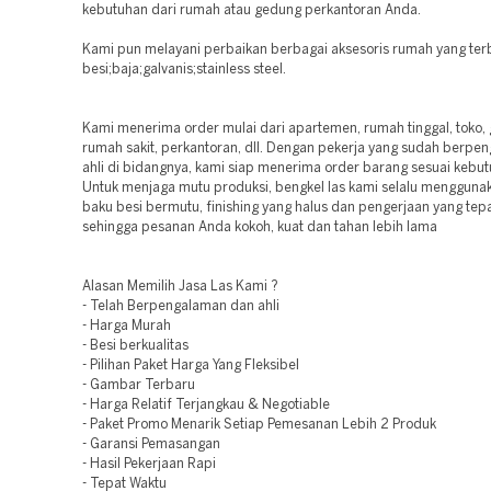
kebutuhan dari rumah atau gedung perkantoran Anda.
Kami pun melayani perbaikan berbagai aksesoris rumah yang terb
besi;baja;galvanis;stainless steel.
Kami menerima order mulai dari apartemen, rumah tinggal, toko,
rumah sakit, perkantoran, dll. Dengan pekerja yang sudah berpe
ahli di bidangnya, kami siap menerima order barang sesuai kebu
Untuk menjaga mutu produksi, bengkel las kami selalu mengguna
baku besi bermutu, finishing yang halus dan pengerjaan yang tep
sehingga pesanan Anda kokoh, kuat dan tahan lebih lama
Alasan Memilih Jasa Las Kami ?
- Telah Berpengalaman dan ahli
- Harga Murah
- Besi berkualitas
- Pilihan Paket Harga Yang Fleksibel
- Gambar Terbaru
- Harga Relatif Terjangkau & Negotiable
- Paket Promo Menarik Setiap Pemesanan Lebih 2 Produk
- Garansi Pemasangan
- Hasil Pekerjaan Rapi
- Tepat Waktu