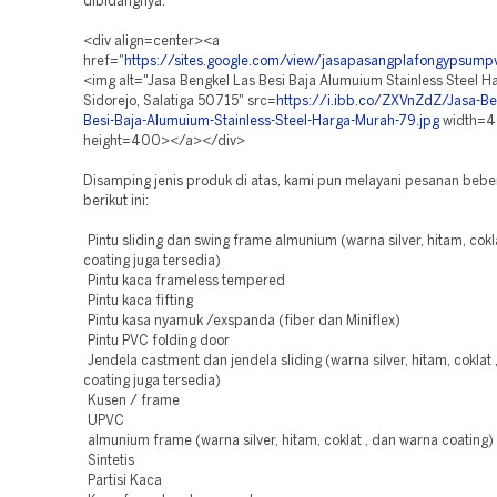
dibidangnya.
<div align=center><a
href="
https://sites.google.com/view/jasapasangplafongypsum
<img alt="Jasa Bengkel Las Besi Baja Alumuium Stainless Steel 
Sidorejo, Salatiga 50715" src=
https://i.ibb.co/ZXVnZdZ/Jasa-Be
Besi-Baja-Alumuium-Stainless-Steel-Harga-Murah-79.jpg
width=
height=400></a></div>
Disamping jenis produk di atas, kami pun melayani pesanan beb
berikut ini:
Pintu sliding dan swing frame almunium (warna silver, hitam, cokl
coating juga tersedia)
Pintu kaca frameless tempered
Pintu kaca fifting
Pintu kasa nyamuk /exspanda (fiber dan Miniflex)
Pintu PVC folding door
Jendela castment dan jendela sliding (warna silver, hitam, coklat 
coating juga tersedia)
Kusen / frame
UPVC
almunium frame (warna silver, hitam, coklat , dan warna coating)
Sintetis
Partisi Kaca