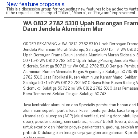
New feature proposals
This is a discussion group for requesting new features to be added to Vanta
if the request is for an import "Filter", "Macro", or "Program" improvement.
WA 0812 2782 5310 Upah Borongan Fra
Daun Jendela Aluminium Mur
ORDER SEKARANG ✔ WA 0812 2782 5310 Upah Borongan Frame
Jendela Aluminium Murah Sidorejo, Salatiga 50715 ~ ✔ WA 0812
Upah Borongan Frame Daun Jendela Aluminium Murah Sidorejo, S
50715 ✆ WA 0812 2782 5310 Upah Tukang Pasang Jendela Alum
Sidorejo, Salatiga 50713 ☏ WA 0812 2782 5310 Bengkel Pembua
Aluminium Rumah Minimalis Bagus Argomulyo, Salatiga 50735 
2782 5310 Jasa Fabrikasi Kusen Aluminium Kamar Mandi Sekitar 
Salatiga 50715 ✆ WA 0812 2782 5310 Biaya Bikin Kusen Railing 
Sidomukti, Salatiga 50722 ☏ WA 0812 2782 5310 Jasa Pemasan
Kaca Tempered Sekitar Tingkir, Salatiga 50743
Jasa kontraktor alumunium dan Specialis pembuatan bahan dari
aluminium seperti : partisi kaca, kusen, pintu, jendela, kaca temp
(frameless), alucopan (ACP) jalusi ventilasi, rollling door, pintu lip
door), powder coating, seni sunblast, recest/ befelt, lovera, doco
untuk exterior dan interior proyek perkantoran, gedung, sekola
pribadi. Didukung oleh tenaga kerja yang berpengalaman & profe