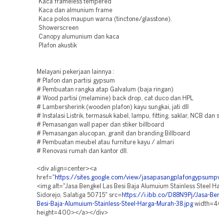
Kaca frameless tempered
Kaca dan almunium frame
Kaca polos maupun warna (tinctone/glasstone).
Showerscreen
Canopy alumunium dan kaca
Plafon akustik
Melayani pekerjaan lainnya :
# Plafon dan partisi gypsum
# Pembuatan rangka atap Galvalum (baja ringan)
# Wood partisi (melamine) back drop, cat duco dan HPL
# Lambersherink (wooden plafon) kayu sungkai, jati dll
# Instalasi Listrik, termasuk kabel, lampu, fitting, saklar, NCB dan
# Pemasangan wall paper dan stiker billboard
# Pemasangan alucopan, granit dan branding Billboard
# Pembuatan meubel atau furniture kayu / almari
# Renovasi rumah dan kantor dll.
<div align=center><a
href="
https://sites.google.com/view/jasapasangplafongypsum
<img alt="Jasa Bengkel Las Besi Baja Alumuium Stainless Steel 
Sidorejo, Salatiga 50715" src=
https://i.ibb.co/D88N9Pj/Jasa-Ben
Besi-Baja-Alumuium-Stainless-Steel-Harga-Murah-38.jpg
width=
height=400></a></div>