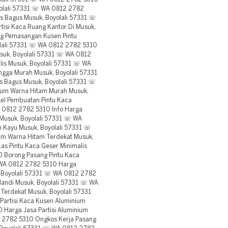
yolali 57331 ☏ WA 0812 2782
s Bagus Musuk, Boyolali 57331 ☏
si Kaca Ruang Kantor Di Musuk,
g Pemasangan Kusen Pintu
olali 57331 ☏ WA 0812 2782 5310
usuk, Boyolali 57331 ☏ WA 0812
lis Musuk, Boyolali 57331 ☏ WA
ngga Murah Musuk, Boyolali 57331
s Bagus Musuk, Boyolali 57331 ☏
ium Warna Hitam Murah Musuk,
el Pembuatan Pintu Kaca
A 0812 2782 5310 Info Harga
 Musuk, Boyolali 57331 ☏ WA
n Kayu Musuk, Boyolali 57331 ☏
um Warna Hitam Terdekat Musuk,
s Pintu Kaca Geser Minimalis
 Borong Pasang Pintu Kaca
 WA 0812 2782 5310 Harga
, Boyolali 57331 ☏ WA 0812 2782
andi Musuk, Boyolali 57331 ☏ WA
Terdekat Musuk, Boyolali 57331
artisi Kaca Kusen Aluminium
 Harga Jasa Partisi Aluminium
2 2782 5310 Ongkos Kerja Pasang