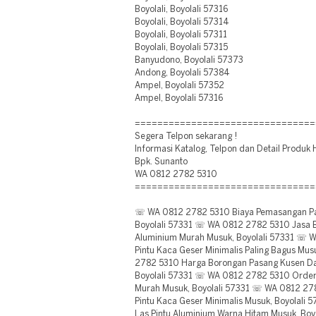
Boyolali, Boyolali 57316
Boyolali, Boyolali 57314
Boyolali, Boyolali 57311
Boyolali, Boyolali 57315
Banyudono, Boyolali 57373
Andong, Boyolali 57384
Ampel, Boyolali 57352
Ampel, Boyolali 57316
================================
Segera Telpon sekarang !
Informasi Katalog, Telpon dan Detail Produk 
Bpk. Sunanto
WA 0812 2782 5310
================================
☏ WA 0812 2782 5310 Biaya Pemasangan Par
Boyolali 57331 ☏ WA 0812 2782 5310 Jasa B
Aluminium Murah Musuk, Boyolali 57331 ☏ 
Pintu Kaca Geser Minimalis Paling Bagus Mu
2782 5310 Harga Borongan Pasang Kusen Da
Boyolali 57331 ☏ WA 0812 2782 5310 Order 
Murah Musuk, Boyolali 57331 ☏ WA 0812 27
Pintu Kaca Geser Minimalis Musuk, Boyolal
Las Pintu Aluminium Warna Hitam Musuk, Bo