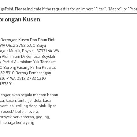
ePoint. Please indicate if the request is for an import "Filter", "Macro", or "P
orongan Kusen
Borongan Kusen Dan Daun Pintu
 WA 0812 2782 5310 Biaya
agus Musuk, Boyolali 57331 ☎ WA
Aluminium Di Kemusu, Boyolali
Partisi Aluminium Ykk Terdekat
0 Borong Pasang Partisi Kaca Es
2782 5310 Borong Pemasangan
57316 ✔ WA 0812 2782 5310
li 57391
mengerjakan segala macam bahan
ca, kusen, pintu, jendela, kaca
tilasi, rollling door, pintu lipat
 recest/ befelt, lovera,
r proyek perkantoran, gedung,
h tenaga kerja yang