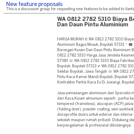
New feature proposals
This is a discussion group for requesting new features to be added to Vantag
WA 0812 2782 5310 Biaya B
Dan Daun Pintu Aluminium
HARGA MURAH ✆ WA 0812 2782 5310 Biaya 
Aluminium Bagus Musuk, Boyolali 57331 ~ ☎
Borongan Kusen Dan Daun Pintu Aluminium B
0812 2782 5310 Harga Jasa Jendela Kesmen 
57383 ☏ WA 0812 2782 5310 Biaya Fabrikasi 
Boyolali, Boyolali 57313 ✔ WA 0812 2782 531
Sekitar Boyolali, Jawa Tengah ☏ WA 0812 
Pintu Kaca Kamar Mandi Boyolali, Boyolali 
Kontraktor Partisi Kaca Es Di Juwangi, Boyola
Jasa pemasangan aluminium dan Specialis 
dari Kaca,Kusen almunium seperti : partisi ka
tempered (frameless), alucopan (ACP) jalusi ven
(folding door), powder coating, seni sunblast,
docoprofile doors untuk exterior dan interio
sekolah maupun rumah pribadi. Didukung ole
berpengalaman & profesional dibidangnya.