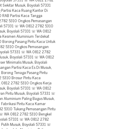
, Boyolali 57331 ☏ WA 0812 2782
t Sekitar Musuk, Boyolali 57331
artisi Kaca Ruang Kantor Di
 RAB Partisi Kaca Tangga
2 2782 5310 Ongkos Pemasangan
lali 57331 ☏ WA 0812 2782 5310
usuk, Boyolali 57331 ☏ WA 0812
la Kesmen Aluminium Terdekat
 Borong Pasang Pintu Kaca Untuk
2782 5310 Ongkos Pemasangan
Boyolali 57331 ☏ WA 0812 2782
Musuk, Boyolali 57331 ☏ WA 0812
r Minimalis Musuk, Boyolali
gan Partisi Kaca Es Di Musuk,
 Borong Tenaga Pasang Pintu
 5310 Brosur Pintu Kaca
A 0812 2782 5310 Ongkos Kerja
suk, Boyolali 57331 ☏ WA 0812
an Pintu Musuk, Boyolali 57331 ☏
an Aluminium Paling Bagus Musuk,
Fabrikasi Pintu Kaca Kamar
82 5310 Tukang Pemasangan Pintu
1 ☏ WA 0812 2782 5310 Bengkel
oyolali 57331 ☏ WA 0812 2782
Putih Musuk, Boyolali 57331 ☏