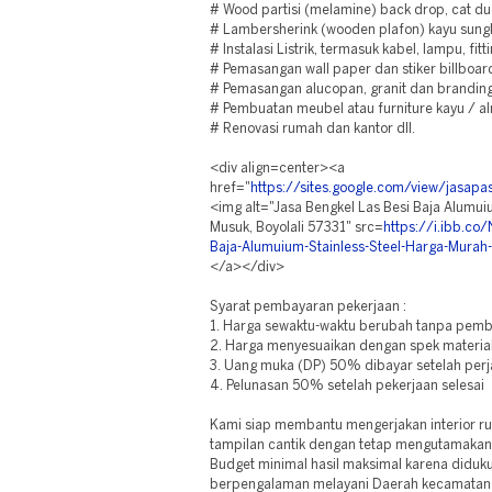
# Wood partisi (melamine) back drop, cat d
# Lambersherink (wooden plafon) kayu sungkai
# Instalasi Listrik, termasuk kabel, lampu, fit
# Pemasangan wall paper dan stiker billboar
# Pemasangan alucopan, granit dan branding
# Pembuatan meubel atau furniture kayu / a
# Renovasi rumah dan kantor dll.
<div align=center><a
href="
https://sites.google.com/view/jasa
<img alt="Jasa Bengkel Las Besi Baja Alumui
Musuk, Boyolali 57331" src=
https://i.ibb.co
Baja-Alumuium-Stainless-Steel-Harga-Murah-
</a></div>
Syarat pembayaran pekerjaan :
1. Harga sewaktu-waktu berubah tanpa pemb
2. Harga menyesuaikan dengan spek material
3. Uang muka (DP) 50% dibayar setelah perja
4. Pelunasan 50% setelah pekerjaan selesai
Kami siap membantu mengerjakan interior 
tampilan cantik dengan tetap mengutamakan k
Budget minimal hasil maksimal karena diduk
berpengalaman melayani Daerah kecamatan 