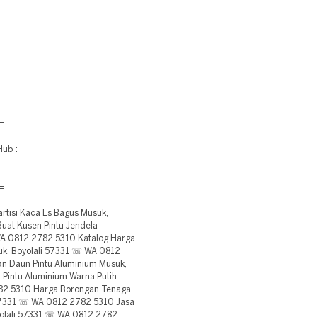
=
Hub :
=
tisi Kaca Es Bagus Musuk,
uat Kusen Pintu Jendela
WA 0812 2782 5310 Katalog Harga
suk, Boyolali 57331 ☏ WA 0812
n Daun Pintu Aluminium Musuk,
Pintu Aluminium Warna Putih
82 5310 Harga Borongan Tenaga
i 57331 ☏ WA 0812 2782 5310 Jasa
yolali 57331 ☏ WA 0812 2782