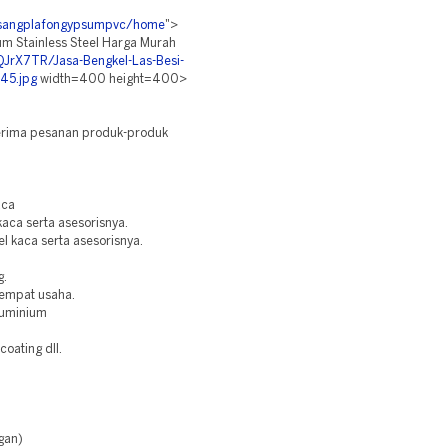
pasangplafongypsumpvc/home
">
um Stainless Steel Harga Murah
/QJrX7TR/Jasa-Bengkel-Las-Besi-
-45.jpg
width=400 height=400>
enerima pesanan produk-produk
aca
aca serta asesorisnya.
 kaca serta asesorisnya.
g.
tempat usaha.
luminium
oating dll.
gan)