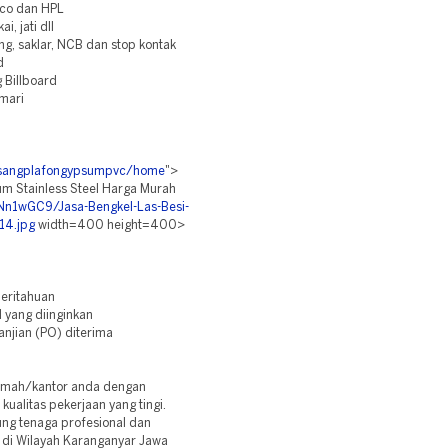
uco dan HPL
, jati dll
ting, saklar, NCB dan stop kontak
d
 Billboard
lmari
pasangplafongypsumpvc/home
">
um Stainless Steel Harga Murah
/Nn1wGC9/Jasa-Bengkel-Las-Besi-
14.jpg
width=400 height=400>
eritahuan
 yang diinginkan
njian (PO) diterima
rumah/kantor anda dengan
ualitas pekerjaan yang tingi.
ung tenaga profesional dan
di Wilayah Karanganyar Jawa