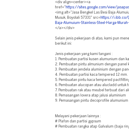
<div align=center><a
href="
https://sites.google.com/view/jasa
<img alt="Jasa Bengkel Las Besi Baja Alumui
Musuk, Boyolali 57331" src=
https://i.ibb.co
Baja-Alumuium-Stainless-Steel-Harga-Murah
</a></div>
Selain jenis pekerjaan di atas, kami pun m
berikut ini:
Jenis pekerjaan yang kami tangani :
1. Pembuatan partisi kusen alumunium dan k
2. Pembuatan pintu almunium dengan panel k
3. Pembuatan jendela aluminium dengan panel
4. Pembuatan partisi kaca tempered 12 mm.
5. Pembuatan pintu kaca tempered pactfittin
6. Pembuatan alucopan atau alucladd untuk 
7. Pembuatan rak atau meubel terbuat dari a
8. Pemasangan lovera atap jalusi aluminium
9. Pemasangan pintu decoprofile alumunium c
Melayani pekerjaan lainnya :
# Plafon dan partisi gypsum
# Pembuatan rangka atap Galvalum (baja rin