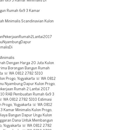
h 6x9 3 Kamar Minimalis Di
gun Rumah 6x9 3 Kamar
h Minimalis Scandinavian Kulon
anPekerjaanRumah2Lantai2017
muNyambungDapur
malisDi
inimalis
ah Dengan Harga 20 Juta Kulon
erima Borongan Bangun Rumah
arta ☏ WA 0812 2782 5310
ulon Progo, Yogyakarta ☏ WA 0812
amu Nyambung Dapur Kulon Progo,
ekerjaan Rumah 2 Lantai 2017
5310 RAB Pembuatan Rumah 6x9 3
a ☏ WA 0812 2782 5310 Estimasi
on Progo, Yogyakarta ☏ WA 0812
3 Kamar Minimalis Kulon Progo,
Biaya Bangun Dapur Ungu Kulon
nggaran Dana Untuk Membangun
go, Yogyakarta ☏ WA 0812 2782