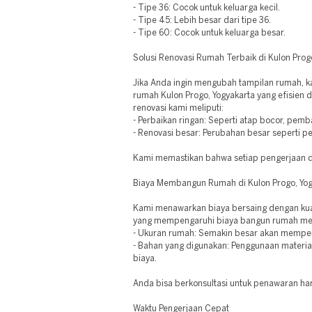
- Tipe 36: Cocok untuk keluarga kecil.
- Tipe 45: Lebih besar dari tipe 36.
- Tipe 60: Cocok untuk keluarga besar.
Solusi Renovasi Rumah Terbaik di Kulon Prog
Jika Anda ingin mengubah tampilan rumah, k
rumah Kulon Progo, Yogyakarta yang efisien 
renovasi kami meliputi:
- Perbaikan ringan: Seperti atap bocor, pemb
- Renovasi besar: Perubahan besar seperti 
Kami memastikan bahwa setiap pengerjaan di
Biaya Membangun Rumah di Kulon Progo, Yog
Kami menawarkan biaya bersaing dengan kual
yang mempengaruhi biaya bangun rumah mel
- Ukuran rumah: Semakin besar akan mempen
- Bahan yang digunakan: Penggunaan material 
biaya.
Anda bisa berkonsultasi untuk penawaran ha
Waktu Pengerjaan Cepat