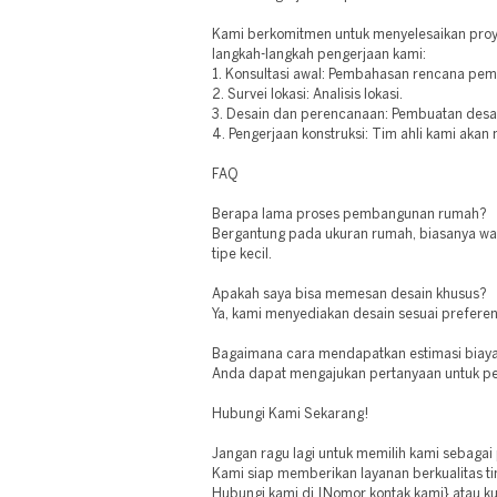
Kami berkomitmen untuk menyelesaikan proye
langkah-langkah pengerjaan kami:
1. Konsultasi awal: Pembahasan rencana pe
2. Survei lokasi: Analisis lokasi.
3. Desain dan perencanaan: Pembuatan desa
4. Pengerjaan konstruksi: Tim ahli kami ak
FAQ
Berapa lama proses pembangunan rumah?
Bergantung pada ukuran rumah, biasanya wak
tipe kecil.
Apakah saya bisa memesan desain khusus?
Ya, kami menyediakan desain sesuai preferen
Bagaimana cara mendapatkan estimasi biay
Anda dapat mengajukan pertanyaan untuk pe
Hubungi Kami Sekarang!
Jangan ragu lagi untuk memilih kami sebaga
Kami siap memberikan layanan berkualitas ti
Hubungi kami di |Nomor kontak kami} atau ku