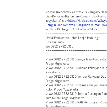
<div align=center><a href=""><img alt="Ja
Dan-Renovasi-Bangunan-Rumah-Toko-Kost-G
Yogyakarta" src=
https://i.ibb.co.com/W3wyL
Bangun-Dan-Renovasi-Bangunan-Rumah-Toko
width=400 height=400></a></div>
================================
Untuk Penawaran Lebih Lanjut Hubungi :
Bpk. Sunanto
WA 0812 2782 5310
================================
✔ WA 0812 2782 5310 Biaya Jasa Kontraktor
Progo, Yogyakarta
✔ WA 0812 2782 5310 Rincian Pekerjaan Rum
Yogyakarta
✔ WA 0812 2782 5310 Vendor Renovasi Dapur
Progo, Yogyakarta
✔ WA 0812 2782 5310 Estimasi Biaya Bangun
Kulon Progo, Yogyakarta
✔ WA 0812 2782 5310 Terima Borongan Ba
Juta Kulon Progo, Yogyakarta
✔ WA 0812 2782 5310 RAB Pembuatan Rumah
Progo, Yogyakarta