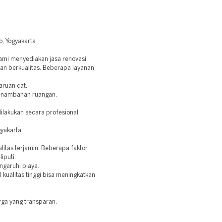
o, Yogyakarta
ami menyediakan jasa renovasi
dan berkualitas. Beberapa layanan
aruan cat.
penambahan ruangan.
lakukan secara profesional.
yakarta
itas terjamin. Beberapa faktor
iputi:
garuhi biaya.
kualitas tinggi bisa meningkatkan
rga yang transparan.