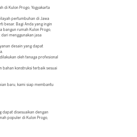
 di Kulon Progo, Yogyakarta
 wilayah pertumbuhan di Jawa
ti besar. Bagi Anda yang ingin
sa bangun rumah Kulon Progo,
it dari menggunakan jasa
yanan desain yang dapat
a.
 dilakukan oleh tenaga profesional
n bahan konstruksi terbaik sesuai
ian baru, kami siap membantu
g dapat disesuaikan dengan
ah populer di Kulon Progo,