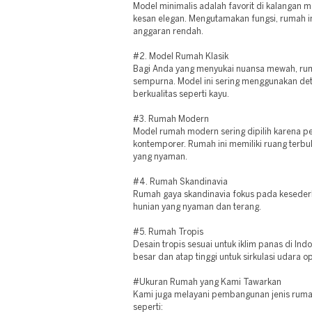
Model minimalis adalah favorit di kalangan m
kesan elegan. Mengutamakan fungsi, rumah 
anggaran rendah.
#2. Model Rumah Klasik
Bagi Anda yang menyukai nuansa mewah, ruma
sempurna. Model ini sering menggunakan det
berkualitas seperti kayu.
#3. Rumah Modern
Model rumah modern sering dipilih karena p
kontemporer. Rumah ini memiliki ruang terbuka
yang nyaman.
#4. Rumah Skandinavia
Rumah gaya skandinavia fokus pada keseder
hunian yang nyaman dan terang.
#5. Rumah Tropis
Desain tropis sesuai untuk iklim panas di Ind
besar dan atap tinggi untuk sirkulasi udara op
#Ukuran Rumah yang Kami Tawarkan
Kami juga melayani pembangunan jenis ruma
seperti: