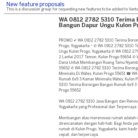
New feature proposals
This is a discussion group for requesting new features to be added to Vantag
WA 0812 2782 5310 Terima 
Bangun Dapur Ungu Kulon P
PROMO ✔ WA 0812 2782 5310 Terima Boron
Progo, Yogyakarta ~ ✆ WA 0812 2782 5310 
Ungu Kulon Progo, Yogyakarta ✆ WA 0812 27
2 Lantai 2017 Temon, Kulon Progo 55654 ✆
Dana Untuk Membangun Ruang Tamu Nyambun
55652 ✆ WA 0812 2782 5310 Terima Borong
Minimalis Di Wates, Kulon Progo 55651 ☎ W
Rumah 6x9 3 Kamar Minimalis Wates, Kulon
5310 Terima Borongan Bangun Rumah 6x9 3 K
Progo 55652
WA 0812 2782 5310 Jasa Bangun dan Renova
Yogyakarta yang Profesional dan Terpercaya
Membangun atau merenovasi rumah adalah in
direncanakan dengan hati-hati. Bagi Anda ya
rumah di Kulon Progo, Yogyakarta, kami hadir 
cepat, dan terpercaya.