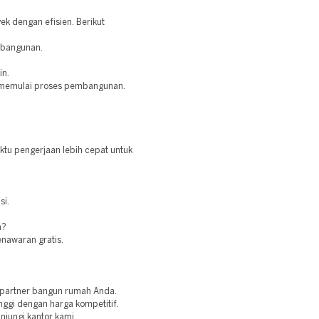
k dengan efisien. Berikut
mbangunan.
in.
an memulai proses pembangunan.
tu pengerjaan lebih cepat untuk
si.
a?
nawaran gratis.
i partner bangun rumah Anda.
nggi dengan harga kompetitif.
njungi kantor kami.