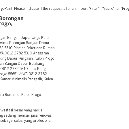
ePoint. Please indicate if the request is for an import "Filter", "Macro", or "P
Borongan
rogo,
gan Bangun Dapur Ungu Kulon
Terima Borongan Bangun Dapur
82 5310 Rincian Pekerjaan Rumah
 WA 0812 2782 5310 Anggaran
g Dapur Pengasih, Kulon Progo
an Bangun Dapur Belakang
A 0812 2782 5310 Jasa Bangun
 Progo 55651 ✆ WA 0812 2782
amar Minimalis Pengasih, Kulon
si Rumah di Kulon Progo,
vestasi besar yang harus
ng sedang mencari jasa renovasi
sebagai solusi yang profesional,