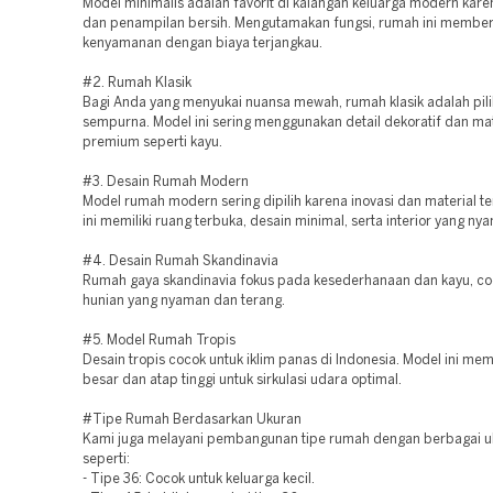
Model minimalis adalah favorit di kalangan keluarga modern karen
dan penampilan bersih. Mengutamakan fungsi, rumah ini member
kenyamanan dengan biaya terjangkau.
#2. Rumah Klasik
Bagi Anda yang menyukai nuansa mewah, rumah klasik adalah pil
sempurna. Model ini sering menggunakan detail dekoratif dan mat
premium seperti kayu.
#3. Desain Rumah Modern
Model rumah modern sering dipilih karena inovasi dan material t
ini memiliki ruang terbuka, desain minimal, serta interior yang ny
#4. Desain Rumah Skandinavia
Rumah gaya skandinavia fokus pada kesederhanaan dan kayu, co
hunian yang nyaman dan terang.
#5. Model Rumah Tropis
Desain tropis cocok untuk iklim panas di Indonesia. Model ini mem
besar dan atap tinggi untuk sirkulasi udara optimal.
#Tipe Rumah Berdasarkan Ukuran
Kami juga melayani pembangunan tipe rumah dengan berbagai u
seperti:
- Tipe 36: Cocok untuk keluarga kecil.