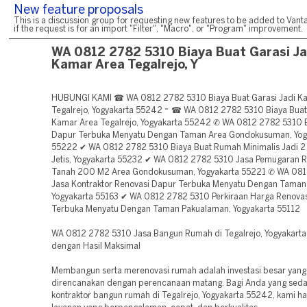
New feature proposals
This is a discussion group for requesting new features to be added to Vanta
if the request is for an import "Filter", "Macro", or "Program" improvement.
WA 0812 2782 5310 Biaya Buat Garasi Ja
Kamar Area Tegalrejo, Y
HUBUNGI KAMI ☎ WA 0812 2782 5310 Biaya Buat Garasi Jadi K
Tegalrejo, Yogyakarta 55242 ~ ☎ WA 0812 2782 5310 Biaya Buat 
Kamar Area Tegalrejo, Yogyakarta 55242 ✆ WA 0812 2782 5310 
Dapur Terbuka Menyatu Dengan Taman Area Gondokusuman, Yog
55222 ✔ WA 0812 2782 5310 Biaya Buat Rumah Minimalis Jadi 2 
Jetis, Yogyakarta 55232 ✔ WA 0812 2782 5310 Jasa Pemugaran
Tanah 200 M2 Area Gondokusuman, Yogyakarta 55221 ✆ WA 08
Jasa Kontraktor Renovasi Dapur Terbuka Menyatu Dengan Taman
Yogyakarta 55163 ✔ WA 0812 2782 5310 Perkiraan Harga Renova
Terbuka Menyatu Dengan Taman Pakualaman, Yogyakarta 55112
WA 0812 2782 5310 Jasa Bangun Rumah di Tegalrejo, Yogyakart
dengan Hasil Maksimal
Membangun serta merenovasi rumah adalah investasi besar yang
direncanakan dengan perencanaan matang. Bagi Anda yang sed
kontraktor bangun rumah di Tegalrejo, Yogyakarta 55242, kami h