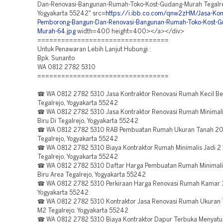
Dan-Renovasi-Bangunan-Rumah-Toko-Kost-Gudang-Murah Tegalre
Yogyakarta 55242" src=
https://i.ibb.co.com/qnw2zHM/Jasa-Kont
Pemborong-Bangun-Dan-Renovasi-Bangunan-Rumah-Toko-Kost-G
Murah-64.jpg
width=400 height=400></a></div>
=================================
Untuk Penawaran Lebih Lanjut Hubungi :
Bpk. Sunanto
WA 0812 2782 5310
=================================
☎ WA 0812 2782 5310 Jasa Kontraktor Renovasi Rumah Kecil Ber
Tegalrejo, Yogyakarta 55242
☎ WA 0812 2782 5310 Jasa Kontraktor Renovasi Rumah Minimal
Biru Di Tegalrejo, Yogyakarta 55242
☎ WA 0812 2782 5310 RAB Pembuatan Rumah Ukuran Tanah 20
Tegalrejo, Yogyakarta 55242
☎ WA 0812 2782 5310 Biaya Kontraktor Rumah Minimalis Jadi 2 
Tegalrejo, Yogyakarta 55242
☎ WA 0812 2782 5310 Daftar Harga Pembuatan Rumah Minimali
Biru Area Tegalrejo, Yogyakarta 55242
☎ WA 0812 2782 5310 Perkiraan Harga Renovasi Rumah Kamar 1 
Yogyakarta 55242
☎ WA 0812 2782 5310 Kontraktor Jasa Renovasi Rumah Ukuran
M2 Tegalrejo, Yogyakarta 55242
☎ WA 0812 2782 5310 Biaya Kontraktor Dapur Terbuka Menyat