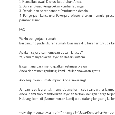
1. Konsultasi awal: Diskusi kebutuhan Anda.
2. Survei lokasi: Pengecekan kondisi lapangan.
3. Desain dan perencanaan: Pembuatan desain.
4. Pengerjaan konstruksi: Pekerja profesional akan memulai prose
pembangunan.
FAQ
Waktu pengerjaan rumah
Bergantung pada ukuran rumah, biasanya 4-6 bulan untuk tipe kec
Apakah saya bisa memesan desain khusus?
Ya, kami menyediakan layanan desain kustom.
Bagaimana cara mendapatkan estimasi biaya?
Anda dapat menghubungi kami untuk penawaran gratis.
Ayo Wujudkan Rumah Impian Anda Sekarang!
Jangan ragu lagi untuk menghubungi kami sebagai partner bang
Anda. Kami siap memberikan layanan terbaik dengan harga terja
Hubungi kami di |Nomor kontak kami} atau datang langsung ke lok
<div align=center><a href=""><img alt="Jasa-Kontraktor-Pembo