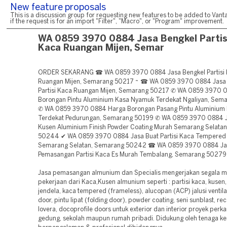
New feature proposals
This is a discussion group for requesting new features to be added to Vanta
if the request is for an import "Filter", "Macro", or "Program" improvement.
WA 0859 3970 0884 Jasa Bengkel Partis
Kaca Ruangan Mijen, Semar
ORDER SEKARANG ☎ WA 0859 3970 0884 Jasa Bengkel Partisi
Ruangan Mijen, Semarang 50217 ~ ☎ WA 0859 3970 0884 Jasa
Partisi Kaca Ruangan Mijen, Semarang 50217 ✆ WA 0859 3970 
Borongan Pintu Aluminium Kasa Nyamuk Terdekat Ngaliyan, Sem
✆ WA 0859 3970 0884 Harga Borongan Pasang Pintu Aluminium
Terdekat Pedurungan, Semarang 50199 ✆ WA 0859 3970 0884 J
Kusen Aluminium Finish Powder Coating Murah Semarang Selata
50244 ✔ WA 0859 3970 0884 Jasa Buat Partisi Kaca Tempere
Semarang Selatan, Semarang 50242 ☎ WA 0859 3970 0884 Ja
Pemasangan Partisi Kaca Es Murah Tembalang, Semarang 50279
Jasa pemasangan almunium dan Specialis mengerjakan segala 
pekerjaan dari Kaca,Kusen almunium seperti : partisi kaca, kusen,
jendela, kaca tempered (frameless), alucopan (ACP) jalusi ventilasi
door, pintu lipat (folding door), powder coating, seni sunblast, rec
lovera, docoprofile doors untuk exterior dan interior proyek perka
gedung, sekolah maupun rumah pribadi. Didukung oleh tenaga ke