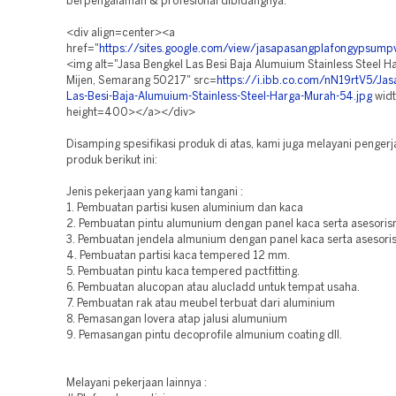
berpengalaman & profesional dibidangnya.
<div align=center><a
href="
https://sites.google.com/view/jasapasangplafongypsum
<img alt="Jasa Bengkel Las Besi Baja Alumuium Stainless Steel 
Mijen, Semarang 50217" src=
https://i.ibb.co.com/nN19rtV5/Jas
Las-Besi-Baja-Alumuium-Stainless-Steel-Harga-Murah-54.jpg
wid
height=400></a></div>
Disamping spesifikasi produk di atas, kami juga melayani penger
produk berikut ini:
Jenis pekerjaan yang kami tangani :
1. Pembuatan partisi kusen aluminium dan kaca
2. Pembuatan pintu alumunium dengan panel kaca serta asesoris
3. Pembuatan jendela almunium dengan panel kaca serta asesoris
4. Pembuatan partisi kaca tempered 12 mm.
5. Pembuatan pintu kaca tempered pactfitting.
6. Pembuatan alucopan atau alucladd untuk tempat usaha.
7. Pembuatan rak atau meubel terbuat dari aluminium
8. Pemasangan lovera atap jalusi alumunium
9. Pemasangan pintu decoprofile almunium coating dll.
Melayani pekerjaan lainnya :