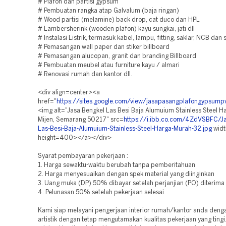
# Plafon dan partisi gypsum
# Pembuatan rangka atap Galvalum (baja ringan)
# Wood partisi (melamine) back drop, cat duco dan HPL
# Lambersherink (wooden plafon) kayu sungkai, jati dll
# Instalasi Listrik, termasuk kabel, lampu, fitting, saklar, NCB dan
# Pemasangan wall paper dan stiker billboard
# Pemasangan alucopan, granit dan branding Billboard
# Pembuatan meubel atau furniture kayu / almari
# Renovasi rumah dan kantor dll.
<div align=center><a
href="
https://sites.google.com/view/jasapasangplafongypsum
<img alt="Jasa Bengkel Las Besi Baja Alumuium Stainless Steel 
Mijen, Semarang 50217" src=
https://i.ibb.co.com/4ZdVSBFC/Ja
Las-Besi-Baja-Alumuium-Stainless-Steel-Harga-Murah-32.jpg
wid
height=400></a></div>
Syarat pembayaran pekerjaan :
1. Harga sewaktu-waktu berubah tanpa pemberitahuan
2. Harga menyesuaikan dengan spek material yang diinginkan
3. Uang muka (DP) 50% dibayar setelah perjanjian (PO) diterima
4. Pelunasan 50% setelah pekerjaan selesai
Kami siap melayani pengerjaan interior rumah/kantor anda deng
artistik dengan tetap mengutamakan kualitas pekerjaan yang tingi