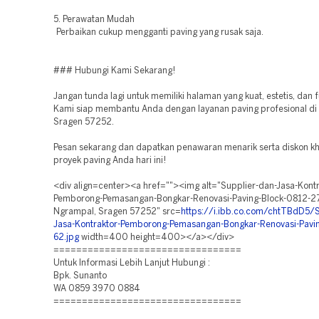
5. Perawatan Mudah
Perbaikan cukup mengganti paving yang rusak saja.
### Hubungi Kami Sekarang!
Jangan tunda lagi untuk memiliki halaman yang kuat, estetis, dan f
Kami siap membantu Anda dengan layanan paving profesional di
Sragen 57252.
Pesan sekarang dan dapatkan penawaran menarik serta diskon kh
proyek paving Anda hari ini!
<div align=center><a href=""><img alt="Supplier-dan-Jasa-Kontr
Pemborong-Pemasangan-Bongkar-Renovasi-Paving-Block-0812-2
Ngrampal, Sragen 57252" src=
https://i.ibb.co.com/chtTBdD5/S
Jasa-Kontraktor-Pemborong-Pemasangan-Bongkar-Renovasi-Pavin
62.jpg
width=400 height=400></a></div>
=================================
Untuk Informasi Lebih Lanjut Hubungi :
Bpk. Sunanto
WA 0859 3970 0884
=================================