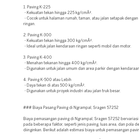
1. Paving K-225
- Kekuatan tekan hingga 225 kg/cmÂ².
- Cocok untuk halaman rumah, taman, atau jalan setapak denga
ringan.
2. Paving K-300
- Kekuatan tekan hingga 300 kg/cmÂ².
- Ideal untuk jalan kendaraan ringan seperti mobil dan motor.
3. Paving K-400
- Menahan tekanan hingga 400 kg/cmÂ².
- Digunakan untuk jalan umum dan area parkir dengan kendaraan
4. Paving K-500 atau Lebih
- Daya tekan di atas 500 kg/cmÂ².
- Digunakan untuk proyek industri atau jalan truk besar.
### Biaya Pasang Paving di Ngrampal, Sragen 57252
Biaya pemasangan paving di Ngrampal, Sragen 57252 bervariasi
pada beberapa faktor, seperti jenis paving, luas area, dan pola d
diinginkan. Berikut adalah estimasi biaya untuk pemasangan pavi