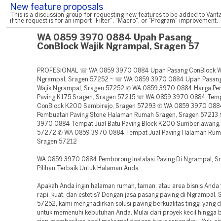
New feature proposals
This is a discussion group for requesting new features to be added to Vanta
if the request is for an import "Filter", "Macro", or "Program" improvement.
WA 0859 3970 0884 Upah Pasang
ConBlock Wajik Ngrampal, Sragen 57
PROFESIONAL ☏ WA 0859 3970 0884 Upah Pasang ConBlock W
Ngrampal, Sragen 57252 ~ ☏ WA 0859 3970 0884 Upah Pasan
Wajik Ngrampal, Sragen 57252 ✆ WA 0859 3970 0884 Harga P
Paving K175 Sragen, Sragen 57215 ☏ WA 0859 3970 0884 Temp
ConBlock K200 Sambirejo, Sragen 57293 ✆ WA 0859 3970 088
Pembuatan Paving Stone Halaman Rumah Sragen, Sragen 5721
3970 0884 Tempat Jual Batu Paving Block K200 Sumberlawang,
57272 ✆ WA 0859 3970 0884 Tempat Jual Paving Halaman Rum
Sragen 57212
WA 0859 3970 0884 Pemborong Instalasi Paving Di Ngrampal, S
Pilihan Terbaik Untuk Halaman Anda
Apakah Anda ingin halaman rumah, taman, atau area bisnis Anda t
rapi, kuat, dan estetis? Dengan jasa pasang paving di Ngrampal,
57252, kami menghadirkan solusi paving berkualitas tinggi yang 
untuk memenuhi kebutuhan Anda. Mulai dari proyek kecil hingga b