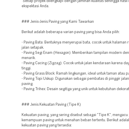
Setiap proyek dilengkapi dengan jaminan kualitas sehingga hasi
ekspektasi Anda.
### Jenis-Jenis Paving yang Kami Tawarkan
Berikut adalah beberapa varian paving yang bisa Anda pilih:
- Paving Bata: Bentuknya menyerupai bata, cocok untuk halaman 
jalan setapak.
- Paving Segi Enam (Hexagon): Memberikan tampilan modern den
menarik.
- Paving Cacing (Zigzag): Cocok untuk jalan kendaraan karena d
tinggi.
- Paving Grass Block: Ramah lingkungan, ideal untuk taman atau pa
- Paving Topi Uskup: Digunakan sebagai pembatas di pinggir jalan
paving.
- Paving Trihex: Desain segitiga yang unik untuk kebutuhan dekorat
### Jenis Kekuatan Paving (Tipe K)
Kekuatan paving, yang sering disebut sebagai "Tipe K", mengacu
kemampuan paving untuk menahan beban tertentu. Berikut adalah
kekuatan paving yang tersedia: