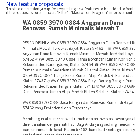
New feature proposals
This is a discussion group for requesting new features to be added to Vanta
if the request is for an import "Filter", "Macro", or "Program" improvement.
WA 0859 3970 0884 Anggaran Dana
Renovasi Rumah Minimalis Mewah T
PESAN DISINI ✔ WA 0859 3970 0884 Anggaran Dana Renovasi 
Minimalis Mewah Terdekat Bayat, Klaten 57462 ~ ☏ WA 0859 3
Anggaran Dana Renovasi Rumah Minimalis Mewah Terdekat Bayat,
57462 ✔ WA 0859 3970 0884 Harga Borongan Rumah Kpr Non-S
Rekomended Karangdowo, Klaten 57464 ☎ WA 0859 3970 0884
Rumah Minimalis Sederhana Murah 2 Lantai Klaten Utara, Klate
0859 3970 0884 Harga Paket Rumah Atap Pendek Rekomended K
Klaten 57437 ✆ WA 0859 3970 0884 Biaya Borong Bangun Rum
Rekomended Klaten Tengah, Klaten 57413 ✆ WA 0859 3970 088
Dana Renovasi Rumah Atap Pendek Klaten Selatan, Klaten 57424
WA 0859 3970 0884 Jasa Bangun dan Renovasi Rumah di Bayat, 
57462 yang Profesional dan Terpercaya
Membangun atau merenovasi rumah adalah investasi besar yang 
direncanakan dengan hati-hati. Bagi Anda yang sedang mencari k
bangun rumah di Bayat, Klaten 57462, kami hadir sebagai solusi 