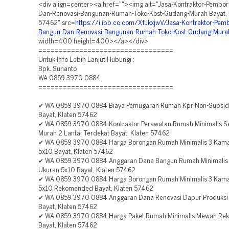
<div align=center><a href=""><img alt="Jasa-Kontraktor-Pembo
Dan-Renovasi-Bangunan-Rumah-Toko-Kost-Gudang-Murah Bayat, 
57462" src=
https://i.ibb.co.com/XfJkxjwV/Jasa-Kontraktor-Pem
Bangun-Dan-Renovasi-Bangunan-Rumah-Toko-Kost-Gudang-Mura
width=400 height=400></a></div>
=================================
Untuk Info Lebih Lanjut Hubungi :
Bpk. Sunanto
WA 0859 3970 0884
=================================
✔ WA 0859 3970 0884 Biaya Pemugaran Rumah Kpr Non-Subsidi
Bayat, Klaten 57462
✔ WA 0859 3970 0884 Kontraktor Perawatan Rumah Minimalis 
Murah 2 Lantai Terdekat Bayat, Klaten 57462
✔ WA 0859 3970 0884 Harga Borongan Rumah Minimalis 3 Kama
5x10 Bayat, Klaten 57462
✔ WA 0859 3970 0884 Anggaran Dana Bangun Rumah Minimalis
Ukuran 5x10 Bayat, Klaten 57462
✔ WA 0859 3970 0884 Harga Borongan Rumah Minimalis 3 Kama
5x10 Rekomended Bayat, Klaten 57462
✔ WA 0859 3970 0884 Anggaran Dana Renovasi Dapur Produksi
Bayat, Klaten 57462
✔ WA 0859 3970 0884 Harga Paket Rumah Minimalis Mewah R
Bayat, Klaten 57462