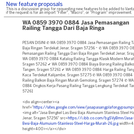
New feature proposals
This is a discussion group for requesting new features to be added to Vanta
if the request is for an import "Filter", "Macro", or "Program" improvement.
WA 0859 3970 0884 Jasa Pemasangan
Railing Tangga Dari Baja Ringa
PESAN DISINI ✆ WA 0859 3970 0884 Jasa Pemasangan Railing T
Baja Ringan Terdekat Jenar, Sragen 57256 ~ ✆ WA 0859 3970 0
Pemasangan Railing Tangga Dari Baja Ringan Terdekat Jenar, S
WA 0859 3970 0884 Katalog Railing Tangga Klasik Modern Murah
Sragen 57262 ✔ WA 0859 3970 0884 Biaya Borong Railing Balkon
Tangen, Sragen 57261 ✔ WA 0859 3970 0884 Harga Railing Tan
Kaca Terdekat Kalijambe, Sragen 57275 ✆ WA 0859 3970 0884 
Railing Balkon Baja Ringan Murah Gemolong, Sragen 57274 ✆ W
0884 Ongkos Kerja Pasang Railing Tangga Lengkung Terdekat Ta
57261
<div align=center><a
href="
https://sites.google.com/view/jasapasangplafongypsum
<img alt="Jasa Bengkel Las Besi Baja Alumuium Stainless Steel 
Jenar, Sragen 57256" src=
https://i.ibb.co.com/bgSVyBmn/Jasa-
Besi-Baja-Alumuium-Stainless-Steel-Harga-Murah-26.jpg
width=
height=400></a></div>