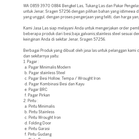
WA 0859 3970 0884 Bengkel Las, Tukang Las dan Pakar Pengelasa
untuk Jenar, Sragen 57256 dengan pilihan bahan yang istimewa da
yang unggul, dengan proses pengerjaan yang teliti, dan harga yan
Kami Jasa Las siap melayani Anda untuk mengerjakan order pem
beberapa produk dari besi;baja;galvanis;stainless steel sesuai d
keinginan Anda di sekitar Jenar, Sragen 57256.
Berbagai Produk yang dibuat oleh jasa las untuk pelanggan kami d
dan sekitarnya yaitu:
1. Pagar :
a. Pagar Minimalis Modern
b. Pagar stainless Steel
c. Pagar Besi Hollow, Tempa / Wrought Iron
d. Pagar Kombinasi Besi dan Kayu
e. Pagar BRC
f. Pagar Pirkan
2. Pintu :
a. Pintu Minimalis
b. Pintu Stainless
c. Pintu Wrought Iron
d. Folding Door
e. Pintu Garasi
f. Pintu Gudang