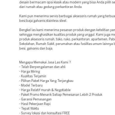
desain bermacam opsi klasik atau modern yang bisa Anda pilih s
dari rumah atau gedung perkantoran Anda.
Kami pun menerima servis berbagai aksesoris rumah yang terbuat
besi;baja;galvanis;stainless steel.
Bengkel las kami menerima pesanan produk dengan ketelitian yan
sehingga menghasilkan kualitas produk yang unggul. Kami juga m
produk aksesoris rumah, toko, ruko, perkantoran, apartemen, Pabrik
Sekolahan, Rumah Sakit, perumahan atau fasilitas umum lainnya
besi, galvanis dan baja.
Mengapa Memakai Jasa Las Kami ?
- Telah Berpengalaman dan ahli
- Harga Miring
- Kualitas Terjamin
- Pilihan Paket Harga Yang Terjangkau
- Model Terbaru
- Harga Relatif murah & Negotiable
- Paket Promo Menarik Setiap Pemesanan Lebih 2 Produk
- Garansi Pemasangan
- Hasil Pekerjaan Rapi
- Tepat Waktu
- Survey lokasi dan konsultasi FREE