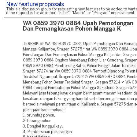
New feature proposals
This is a discussion group for requesting new features to be added to Vanta
if the request is for an import "Filter", "Macro", or "Program" improvement.
WA 0859 3970 0884 Upah Pemotongan
Dan Pemangkasan Pohon Mangga K
TERBAIK ☏ WA 0859 3970 0884 Upah Pemotongan Dan Pemang
Mangga Kalijambe, Sragen 57275 ~ ☎ WA 0859 3970 0884 Up
Pemotongan Dan Pemangkasan Pohon Mangga Kalijambe, Srage
0859 3970 0884 Ongkos Menebang Pohon Liar Gondang, Srage
0859 3970 0884 Pemborong Babat Pohon Pinggir Jalan Terdekat
Sragen 57274 ☎ WA 0859 3970 0884 Tempat Blandong Pohon
Terdekat Ngrampal, Sragen 57252 ✆ WA 0859 3970 0884 Pemb
Menebang Pohon Besar Terdekat Sragen, Sragen 57214 ✔ WA 0
0884 Tempat Pembabatan Pohon Mangga Sukodono, Sragen 572
Melayani jasa tebang kayu dengan bermacam macam keadaan da
kesulitan, dengan tukang yang handal serta berpengalaman dan p
bersedia melayani permintaan di Kalijambe, Sragen 57275 dan se
pekerjaan kami meliputi:
1. prunning pohon,
2. tebang pohon
3. Dongkel tunggul kayu
4. Pembersihan pekarangan