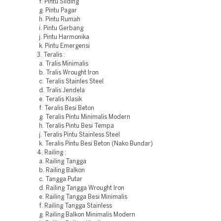
f. Pintu Sliding
g. Pintu Pagar
h. Pintu Rumah
i. Pintu Gerbang
j. Pintu Harmonika
k. Pintu Emergensi
3. Teralis :
a. Tralis Minimalis
b. Tralis Wrought Iron
c. Teralis Stainles Steel
d. Tralis Jendela
e. Teralis Klasik
f. Teralis Besi Beton
g. Teralis Pintu Minimalis Modern
h. Teralis Pintu Besi Tempa
j. Teralis Pintu Stainless Steel
k. Teralis Pintu Besi Beton (Nako Bundar)
4. Railing :
a. Railing Tangga
b. Railing Balkon
c. Tangga Putar
d. Railing Tangga Wrought Iron
e. Railing Tangga Besi Minimalis
f. Railing Tangga Stainless
g. Railing Balkon Minimalis Modern