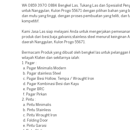
WA 0859 3970 0884 Bengkel Las, Tukang Las dan Spesialist Penge
untuk Nanggulan, Kulon Progo 55671 dengan pilihan bahan yang b
dan mutu yang tinggi, dengan proses pembuatan yang teliti, dan t
kompetitif.
Kami Jasa Las siap melayani Anda untuk mengerjakan pemesana
produk dari besi;baja;galvanis;stainless steel menurut keinginan 
daerah Nanggulan, Kulon Progo 55671.
Bermacam Produk yang dibuat oleh bengkel las untuk pelanggan 
wilayah Klaten dan sekitarnya ialah:
1. Pagar :
a. Pagar Minimalis Modern
b. Pagar stainless Steel
c. Pagar Besi Hollow, Tempa / Wrought Iron
d. Pagar Kombinasi Besi dan Kayu
e. Pagar BRC
f. Pagar Pirkan
2. Pintu :
a. Pintu Minimalis
b. Pintu Stainless
c. Pintu Wrought Iron
d. Folding Door
e. Pintu Garasi