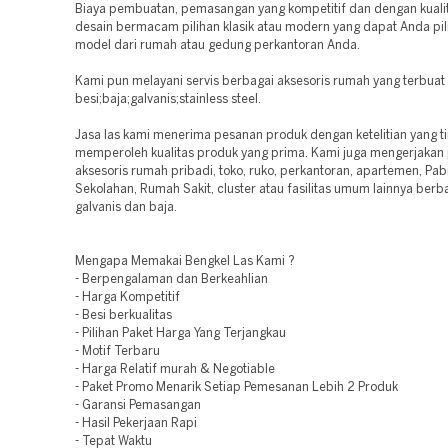
Biaya pembuatan, pemasangan yang kompetitif dan dengan kualit
desain bermacam pilihan klasik atau modern yang dapat Anda pil
model dari rumah atau gedung perkantoran Anda.
Kami pun melayani servis berbagai aksesoris rumah yang terbuat 
besi;baja;galvanis;stainless steel.
Jasa las kami menerima pesanan produk dengan ketelitian yang t
memperoleh kualitas produk yang prima. Kami juga mengerjakan
aksesoris rumah pribadi, toko, ruko, perkantoran, apartemen, Pabri
Sekolahan, Rumah Sakit, cluster atau fasilitas umum lainnya berb
galvanis dan baja.
Mengapa Memakai Bengkel Las Kami ?
- Berpengalaman dan Berkeahlian
- Harga Kompetitif
- Besi berkualitas
- Pilihan Paket Harga Yang Terjangkau
- Motif Terbaru
- Harga Relatif murah & Negotiable
- Paket Promo Menarik Setiap Pemesanan Lebih 2 Produk
- Garansi Pemasangan
- Hasil Pekerjaan Rapi
- Tepat Waktu