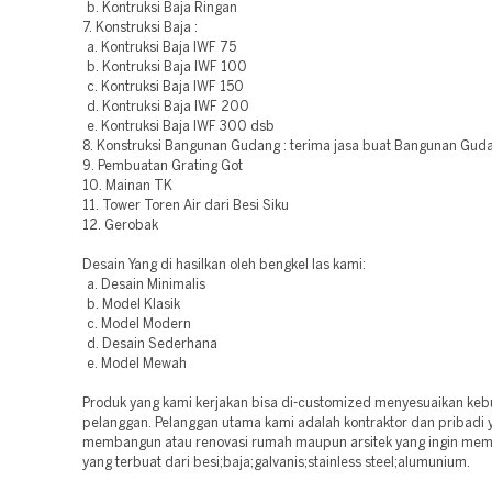
b. Kontruksi Baja Ringan
7. Konstruksi Baja :
a. Kontruksi Baja IWF 75
b. Kontruksi Baja IWF 100
c. Kontruksi Baja IWF 150
d. Kontruksi Baja IWF 200
e. Kontruksi Baja IWF 300 dsb
8. Konstruksi Bangunan Gudang : terima jasa buat Bangunan Guda
9. Pembuatan Grating Got
10. Mainan TK
11. Tower Toren Air dari Besi Siku
12. Gerobak
Desain Yang di hasilkan oleh bengkel las kami:
a. Desain Minimalis
b. Model Klasik
c. Model Modern
d. Desain Sederhana
e. Model Mewah
Produk yang kami kerjakan bisa di-customized menyesuaikan ke
pelanggan. Pelanggan utama kami adalah kontraktor dan pribadi 
membangun atau renovasi rumah maupun arsitek yang ingin mem
yang terbuat dari besi;baja;galvanis;stainless steel;alumunium.