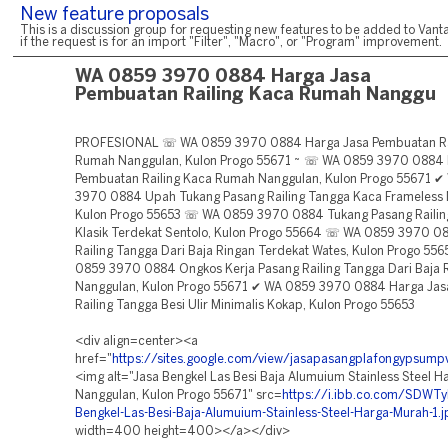
New feature proposals
This is a discussion group for requesting new features to be added to Vanta
if the request is for an import "Filter", "Macro", or "Program" improvement.
WA 0859 3970 0884 Harga Jasa
Pembuatan Railing Kaca Rumah Nanggu
PROFESIONAL ☏ WA 0859 3970 0884 Harga Jasa Pembuatan Ra
Rumah Nanggulan, Kulon Progo 55671 ~ ☏ WA 0859 3970 0884 
Pembuatan Railing Kaca Rumah Nanggulan, Kulon Progo 55671 
3970 0884 Upah Tukang Pasang Railing Tangga Kaca Frameless
Kulon Progo 55653 ☏ WA 0859 3970 0884 Tukang Pasang Railin
Klasik Terdekat Sentolo, Kulon Progo 55664 ☏ WA 0859 3970 0
Railing Tangga Dari Baja Ringan Terdekat Wates, Kulon Progo 55
0859 3970 0884 Ongkos Kerja Pasang Railing Tangga Dari Baja 
Nanggulan, Kulon Progo 55671 ✔ WA 0859 3970 0884 Harga Ja
Railing Tangga Besi Ulir Minimalis Kokap, Kulon Progo 55653
<div align=center><a
href="
https://sites.google.com/view/jasapasangplafongypsum
<img alt="Jasa Bengkel Las Besi Baja Alumuium Stainless Steel 
Nanggulan, Kulon Progo 55671" src=
https://i.ibb.co.com/SDWTy
Bengkel-Las-Besi-Baja-Alumuium-Stainless-Steel-Harga-Murah-1.j
width=400 height=400></a></div>