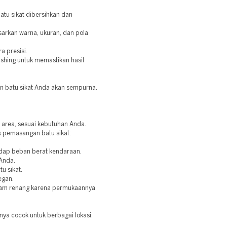
atu sikat dibersihkan dan
dasarkan warna, ukuran, dan pola
a presisi.
ishing untuk memastikan hasil
an batu sikat Anda akan sempurna.
i area, sesuai kebutuhan Anda.
k pemasangan batu sikat:
adap beban berat kendaraan.
 Anda.
u sikat.
egan.
olam renang karena permukaannya
ya cocok untuk berbagai lokasi.