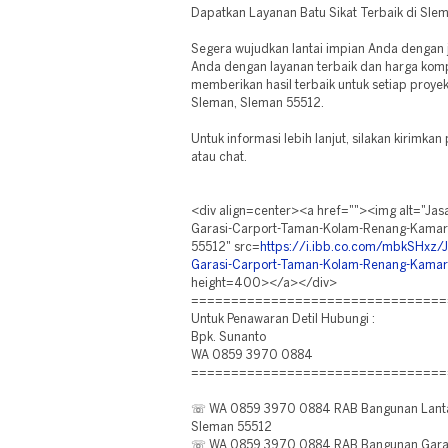
Dapatkan Layanan Batu Sikat Terbaik di Sle
Segera wujudkan lantai impian Anda dengan
Anda dengan layanan terbaik dan harga kompe
memberikan hasil terbaik untuk setiap proye
Sleman, Sleman 55512.
Untuk informasi lebih lanjut, silakan kirimka
atau chat.
<div align=center><a href=""><img alt="Jasa
Garasi-Carport-Taman-Kolam-Renang-Kamar
55512" src=
https://i.ibb.co.com/mbkSHxz/J
Garasi-Carport-Taman-Kolam-Renang-Kamar
height=400></a></div>
================================
Untuk Penawaran Detil Hubungi :
Bpk. Sunanto
WA 0859 3970 0884
================================
☏ WA 0859 3970 0884 RAB Bangunan Lantai
Sleman 55512
☏ WA 0859 3970 0884 RAB Bangunan Garasi 