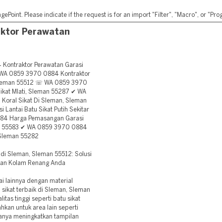
ePoint. Please indicate if the request is for an import "Filter", "Macro", or "P
ktor Perawatan
ntraktor Perawatan Garasi
☎ WA 0859 3970 0884 Kontraktor
, Sleman 55512 ☏ WA 0859 3970
ikat Mlati, Sleman 55287 ✔ WA
Koral Sikat Di Sleman, Sleman
antai Batu Sikat Putih Sekitar
84 Harga Pemasangan Garasi
man 55583 ✔ WA 0859 3970 0884
 Sleman 55282
di Sleman, Sleman 55512: Solusi
 dan Kolam Renang Anda
ai lainnya dengan material
sikat terbaik di Sleman, Sleman
as tinggi seperti batu sikat
ahkan untuk area lain seperti
 hanya meningkatkan tampilan