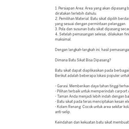
1. Persiapan Area: Area yang akan dipasang b
diratakan terlebih dahulu.
2. Pemilihan Material: Batu sikat dipilih ber
yang sesuai dengan permintaan pelanggan.
3. Pola dan susunan batu sikat dipasang secar
4. Setelah pemasangan selesai, dilakukan fin
maksimal.
Dengan langkah-langkah ini, hasil pemasang
Dimana Batu Sikat Bisa Dipasang?
Batu sikat dapat diaplikasikan pada berbaga
Berikut adalah beberapa lokasi populer untu
- Garasi: Memberikan daya tahan tinggi terh
- Pilihan terbaik untuk memperindah carport
- Taman Anda menjadi lebih indah dengan bat
- Batu sikat pada teras menciptakan kesan el
- Kolam Renang: Cocok untuk area sekitar k
anti-selip.
Keindahan dan kekuatan batu sikat membuatn