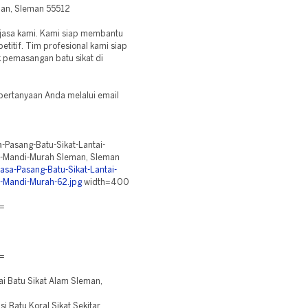
man, Sleman 55512
 jasa kami. Kami siap membantu
titif. Tim profesional kami siap
k pemasangan batu sikat di
n pertanyaan Anda melalui email
-Pasang-Batu-Sikat-Lantai-
-Mandi-Murah Sleman, Sleman
asa-Pasang-Batu-Sikat-Lantai-
-Mandi-Murah-62.jpg
width=400
=
=
 Batu Sikat Alam Sleman,
Batu Koral Sikat Sekitar