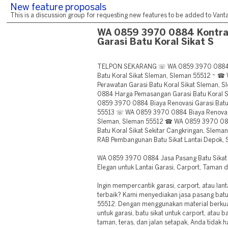
New feature proposals
This is a discussion group for requesting new features to be added to Vantag
WA 0859 3970 0884 Kontra
Garasi Batu Koral Sikat S
TELPON SEKARANG ☏ WA 0859 3970 0884 Ko
Batu Koral Sikat Sleman, Sleman 55512 ~ 
Perawatan Garasi Batu Koral Sikat Sleman
0884 Harga Pemasangan Garasi Batu Koral S
0859 3970 0884 Biaya Renovasi Garasi Batu 
55513 ☏ WA 0859 3970 0884 Biaya Renovasi L
Sleman, Sleman 55512 ☎ WA 0859 3970 08
Batu Koral Sikat Sekitar Cangkringan, Sle
RAB Pembangunan Batu Sikat Lantai Depok,
WA 0859 3970 0884 Jasa Pasang Batu Sikat 
Elegan untuk Lantai Garasi, Carport, Taman
Ingin mempercantik garasi, carport, atau lant
terbaik? Kami menyediakan jasa pasang batu 
55512. Dengan menggunakan material berkualit
untuk garasi, batu sikat untuk carport, atau b
taman, teras, dan jalan setapak, Anda tidak