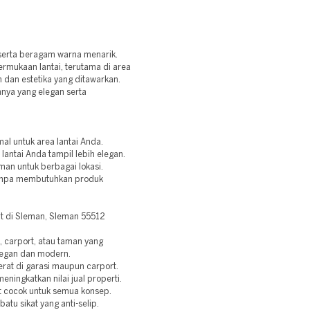
s serta beragam warna menarik.
ermukaan lantai, terutama di area
n dan estetika yang ditawarkan.
nya yang elegan serta
al untuk area lantai Anda.
 lantai Anda tampil lebih elegan.
aman untuk berbagai lokasi.
tanpa membutuhkan produk
t di Sleman, Sleman 55512
, carport, atau taman yang
elegan dan modern.
erat di garasi maupun carport.
ningkatkan nilai jual properti.
t cocok untuk semua konsep.
atu sikat yang anti-selip.