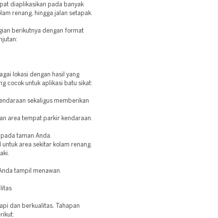
apat diaplikasikan pada banyak
kolam renang, hingga jalan setapak.
bagian berikutnya dengan format
njutan:
gai lokasi dengan hasil yang
 cocok untuk aplikasi batu sikat:
 kendaraan sekaligus memberikan
an area tempat parkir kendaraan.
 pada taman Anda.
l untuk area sekitar kolam renang.
aki.
i Anda tampil menawan.
itas
api dan berkualitas. Tahapan
ikut: