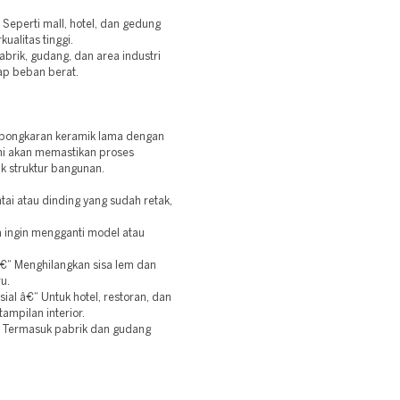
Seperti mall, hotel, dan gedung
ualitas tinggi.
brik, gudang, dan area industri
ap beban berat.
mbongkaran keramik lama dengan
ami akan memastikan proses
k struktur bangunan.
ai atau dinding yang sudah retak,
 ingin mengganti model atau
€“ Menghilangkan sisa lem dan
u.
al â€“ Untuk hotel, restoran, dan
ampilan interior.
“ Termasuk pabrik dan gudang