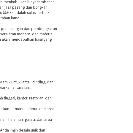
erta menimbulkan biaya tambahan
kan jasa pasang dan bongkar
o 55673 adalah solusi terbaik
 tahan lama.
uk pemasangan dan pembongkaran
peralatan modern, dan material
da akan mendapatkan hasil yang
amik untuk lantai, dinding, dan
arkan antara lain:
tinggal, kantor, restoran, dan
uk kamar mandi, dapur, dan area
an, halaman, garasi, dan area
Anda ingin desain unik dan