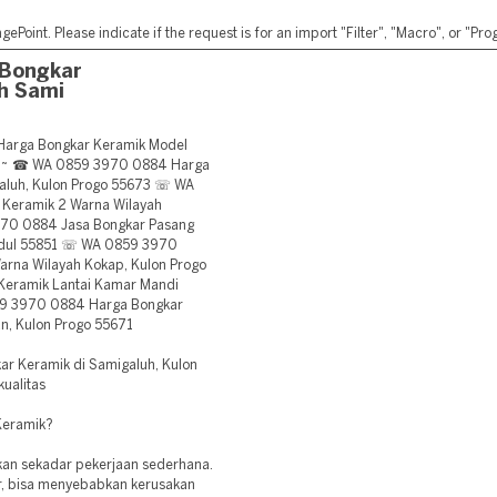
ePoint. Please indicate if the request is for an import "Filter", "Macro", or "P
Bongkar
h Sami
rga Bongkar Keramik Model
73 ~ ☎ WA 0859 3970 0884 Harga
aluh, Kulon Progo 55673 ☏ WA
Keramik 2 Warna Wilayah
70 0884 Jasa Bongkar Pasang
Kidul 55851 ☏ WA 0859 3970
arna Wilayah Kokap, Kulon Progo
eramik Lantai Kamar Mandi
59 3970 0884 Harga Bongkar
n, Kulon Progo 55671
r Keramik di Samigaluh, Kulon
kualitas
Keramik?
n sekadar pekerjaan sederhana.
ar, bisa menyebabkan kerusakan