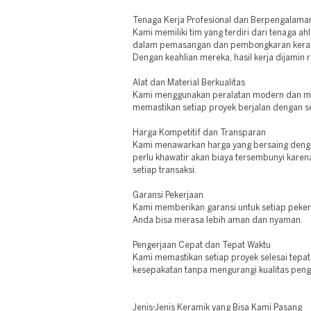
Tenaga Kerja Profesional dan Berpengalama
Kami memiliki tim yang terdiri dari tenaga 
dalam pemasangan dan pembongkaran keram
Dengan keahlian mereka, hasil kerja dijamin 
Alat dan Material Berkualitas
Kami menggunakan peralatan modern dan mate
memastikan setiap proyek berjalan dengan 
Harga Kompetitif dan Transparan
Kami menawarkan harga yang bersaing dengan
perlu khawatir akan biaya tersembunyi karen
setiap transaksi.
Garansi Pekerjaan
Kami memberikan garansi untuk setiap peker
Anda bisa merasa lebih aman dan nyaman.
Pengerjaan Cepat dan Tepat Waktu
Kami memastikan setiap proyek selesai tepa
kesepakatan tanpa mengurangi kualitas peng
Jenis-Jenis Keramik yang Bisa Kami Pasang