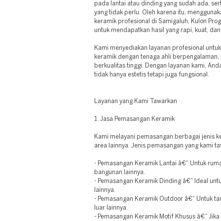
pada lantai atau dinding yang sudah ada, s
yang tidak perlu. Oleh karena itu, mengguna
keramik profesional di Samigaluh, Kulon Prog
untuk mendapatkan hasil yang rapi, kuat, dan
Kami menyediakan layanan profesional unt
keramik dengan tenaga ahli berpengalaman, 
berkualitas tinggi. Dengan layanan kami, An
tidak hanya estetis tetapi juga fungsional.
Layanan yang Kami Tawarkan
1. Jasa Pemasangan Keramik
Kami melayani pemasangan berbagai jenis ker
area lainnya. Jenis pemasangan yang kami taw
- Pemasangan Keramik Lantai â€“ Untuk rumah 
bangunan lainnya.
- Pemasangan Keramik Dinding â€“ Ideal unt
lainnya.
- Pemasangan Keramik Outdoor â€“ Untuk tam
luar lainnya.
- Pemasangan Keramik Motif Khusus â€“ Jika 