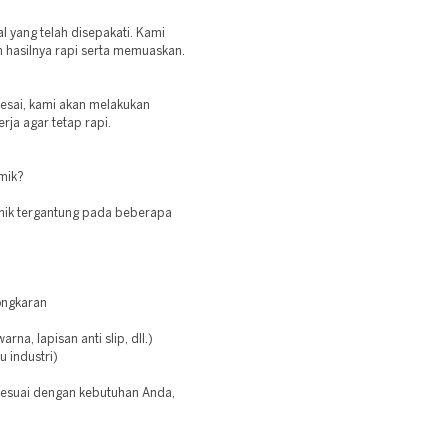
l yang telah disepakati. Kami
 hasilnya rapi serta memuaskan.
sai, kami akan melakukan
ja agar tetap rapi.
mik?
ik tergantung pada beberapa
ongkaran
na, lapisan anti slip, dll.)
u industri)
esuai dengan kebutuhan Anda,