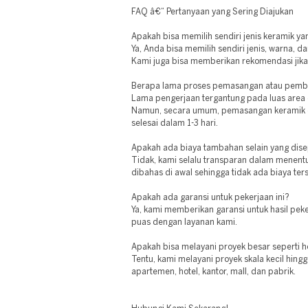
FAQ â€“ Pertanyaan yang Sering Diajukan
Apakah bisa memilih sendiri jenis keramik ya
Ya, Anda bisa memilih sendiri jenis, warna, d
Kami juga bisa memberikan rekomendasi jika
Berapa lama proses pemasangan atau pemb
Lama pengerjaan tergantung pada luas area d
Namun, secara umum, pemasangan keramik di
selesai dalam 1-3 hari.
Apakah ada biaya tambahan selain yang dise
Tidak, kami selalu transparan dalam menent
dibahas di awal sehingga tidak ada biaya te
Apakah ada garansi untuk pekerjaan ini?
Ya, kami memberikan garansi untuk hasil pek
puas dengan layanan kami.
Apakah bisa melayani proyek besar seperti h
Tentu, kami melayani proyek skala kecil hing
apartemen, hotel, kantor, mall, dan pabrik.