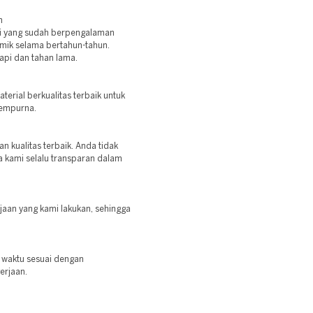
n
ahli yang sudah berpengalaman
ik selama bertahun-tahun.
rapi dan tahan lama.
rial berkualitas terbaik untuk
sempurna.
 kualitas terbaik. Anda tidak
a kami selalu transparan dalam
jaan yang kami lakukan, sehingga
t waktu sesuai dengan
erjaan.