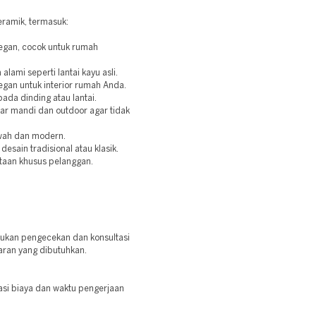
ramik, termasuk:
legan, cocok untuk rumah
lami seperti lantai kayu asli.
gan untuk interior rumah Anda.
pada dinding atau lantai.
mar mandi dan outdoor agar tidak
wah dan modern.
esain tradisional atau klasik.
taan khusus pelanggan.
kukan pengecekan dan konsultasi
ran yang dibutuhkan.
asi biaya dan waktu pengerjaan