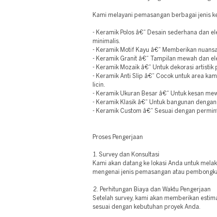
Kami melayani pemasangan berbagai jenis ke
- Keramik Polos â€“ Desain sederhana dan e
minimalis.
- Keramik Motif Kayu â€“ Memberikan nuansa a
- Keramik Granit â€“ Tampilan mewah dan ele
- Keramik Mozaik â€“ Untuk dekorasi artistik 
- Keramik Anti Slip â€“ Cocok untuk area ka
licin.
- Keramik Ukuran Besar â€“ Untuk kesan me
- Keramik Klasik â€“ Untuk bangunan dengan d
- Keramik Custom â€“ Sesuai dengan permin
Proses Pengerjaan
1. Survey dan Konsultasi
Kami akan datang ke lokasi Anda untuk mela
mengenai jenis pemasangan atau pembongka
2. Perhitungan Biaya dan Waktu Pengerjaan
Setelah survey, kami akan memberikan estim
sesuai dengan kebutuhan proyek Anda.