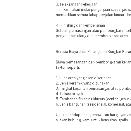
3. Pelaksanaan Pekerjaan
Tim kami akan mulai pengerjaan sesuai jadwa
memastikan semua tahap berjalan lancar dan
4. Finishing dan Pembersihan
Setelah pemasangan atau pembongkaran sele
pengecekan ulang dan membersihkan area ker
Berapa Biaya Jasa Pasang dan Bongkar Kera
Biaya pemasangan dan pembongkaran keram
faktor, seperti:
1. Luas area yang akan dikerjakan
2. Jenis keramik yang digunakan
3. Tingkat kesulitan pemasangan atau pemb
4. Lokasi proyek
5. Tambahan finishing khusus (contoh: grout war
6. Jenis bangunan (residensial, komersial, ata
Untuk mendapatkan penawaran harga yang s
silakan hubungi kami untuk konsultasi gratis.