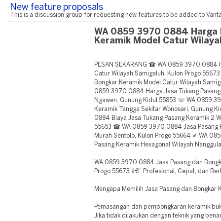
New feature proposals
This is a discussion group for requesting new features to be added to Vantag
WA 0859 3970 0884 Harga 
Keramik Model Catur Wilaya
PESAN SEKARANG ☎ WA 0859 3970 0884 Ha
Catur Wilayah Samigaluh, Kulon Progo 556
Bongkar Keramik Model Catur Wilayah Samig
0859 3970 0884 Harga Jasa Tukang Pasang 
Ngawen, Gunung Kidul 55853 ☏ WA 0859 39
Keramik Tangga Sekitar Wonosari, Gunung 
0884 Biaya Jasa Tukang Pasang Keramik 2 W
55653 ☎ WA 0859 3970 0884 Jasa Pasang K
Murah Sentolo, Kulon Progo 55664 ✔ WA 08
Pasang Keramik Hexagonal Wilayah Nanggula
WA 0859 3970 0884 Jasa Pasang dan Bongka
Progo 55673 â€“ Profesional, Cepat, dan Ber
Mengapa Memilih Jasa Pasang dan Bongkar 
Pemasangan dan pembongkaran keramik buka
Jika tidak dilakukan dengan teknik yang ben