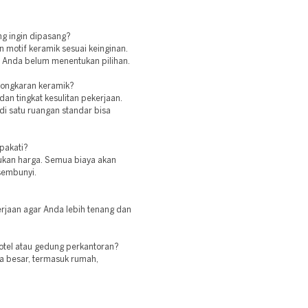
ng ingin dipasang?
an motif keramik sesuai keinginan.
 Anda belum menentukan pilihan.
ongkaran keramik?
an tingkat kesulitan pekerjaan.
 satu ruangan standar bisa
pakati?
ukan harga. Semua biaya akan
rsembunyi.
erjaan agar Anda lebih tenang dan
otel atau gedung perkantoran?
ga besar, termasuk rumah,