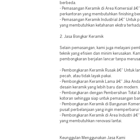
berbeda.
- Pemasangan Keramik di Area Komersial â€“ 
perkantoran yang membutuhkan finishing berk
- Pemasangan Keramik Industrial â€“ Untuk pa
yang membutuhkan ketahanan ekstra terhad
2. Jasa Bongkar Keramik
Selain pemasangan, kami juga melayani pe
teknik yang efisien dan minim kerusakan. K
pembongkaran berjalan lancar tanpa merusa
- Pembongkaran Keramik Rusak â€“ Untuk lant
pecah, atau tidak layak pakai.
- Pembongkaran Keramik Lama â€“ Jika Anda
desain keramik yang lebih baru dan modern.
- Pembongkaran dengan Pembersihan Total â
kotoran sehingga siap untuk pemasangan bar
- Pembongkaran Keramik di Bangunan Komersi
pusat perbelanjaan yang ingin memperbarui t
- Pembongkaran Keramik di Area Industri â€
yang membutuhkan renovasi lantai.
Keunggulan Menggunakan Jasa Kami