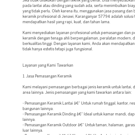
Jika tidak dilakukan dengan teknik yang benar, bisa menyebabka
pada lantai atau dinding yang sudah ada, serta menimbulkan bi
yang tidak perlu. Oleh karena itu, menggunakan jasa pasang dan
keramik profesional di Jenawi, Karanganyar 57794 adalah solusi 
mendapatkan hasil yang rapi, kuat, dan tahan lama.
Kami menyediakan layanan profesional untuk pemasangan dan 
keramik dengan tenaga ahli berpengalaman, peralatan modern, d
berkualitas tinggi. Dengan layanan kami, Anda akan mendapatkan 
tidak hanya estetis tetapi juga fungsional.
Layanan yang Kami Tawarkan
1. Jasa Pemasangan Keramik
Kami melayani pemasangan berbagai jenis keramik untuk lantai, d
area lainnya. Jenis pemasangan yang kami tawarkan antara lain:
- Pemasangan Keramik Lantai â€“ Untuk rumah tinggal, kantor, res
bangunan lainnya.
- Pemasangan Keramik Dinding â€“ Ideal untuk kamar mandi, dap
lainnya.
- Pemasangan Keramik Outdoor â€“ Untuk taman, halaman, garasi
luar lainnya.