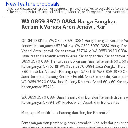
New feature proposals
This is a discussion group for requesting new features to be added to Vanta
if the request is for an import "Filter", "Macro", or "Program" improvement.
WA 0859 3970 0884 Harga Bongkar
Keramik Variasi Area Jenawi, Kar
ORDER DISINI ✔ WA 0859 3970 0884 Harga Bongkar Keramik Var
Jenawi, Karanganyar 57794 ~ ✔ WA 0859 3970 0884 Harga Bon
Variasi Area Jenawi, Karanganyar 57794 ✔ WA 0859 3970 0884
Jasa Pasang Keramik Abstrak Area Karangpandan, Karanganyar
0859 3970 0884 Harga Jasa Borongan Pasang Keramik 60 x 60 A
Karanganyar 57753 ☎ WA 0859 3970 0884 Jasa Bongkar Kerami
x 60 Terdekat Matesih, Karanganyar 57781 ☏ WA 0859 3970 0
Jasa Borongan Pasang Keramik Estetik Area Colomadu, Karanga
WA 0859 3970 0884 Jasa Pasang Keramik Granit 60 x 60 Karang
Karanganyar 57716
WA 0859 3970 0884 Jasa Pasang dan Bongkar Keramik di Jenawi
Karanganyar 57794 â€“ Profesional, Cepat, dan Berkualitas
Mengapa Memilih Jasa Pasang dan Bongkar Keramik?
Pemasangan dan pembongkaran keramik bukan sekadar pekerjaa