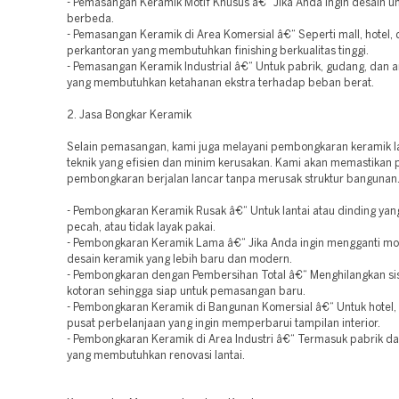
- Pemasangan Keramik Motif Khusus â€“ Jika Anda ingin desain u
berbeda.
- Pemasangan Keramik di Area Komersial â€“ Seperti mall, hotel,
perkantoran yang membutuhkan finishing berkualitas tinggi.
- Pemasangan Keramik Industrial â€“ Untuk pabrik, gudang, dan ar
yang membutuhkan ketahanan ekstra terhadap beban berat.
2. Jasa Bongkar Keramik
Selain pemasangan, kami juga melayani pembongkaran keramik 
teknik yang efisien dan minim kerusakan. Kami akan memastikan 
pembongkaran berjalan lancar tanpa merusak struktur bangunan
- Pembongkaran Keramik Rusak â€“ Untuk lantai atau dinding yan
pecah, atau tidak layak pakai.
- Pembongkaran Keramik Lama â€“ Jika Anda ingin mengganti mo
desain keramik yang lebih baru dan modern.
- Pembongkaran dengan Pembersihan Total â€“ Menghilangkan si
kotoran sehingga siap untuk pemasangan baru.
- Pembongkaran Keramik di Bangunan Komersial â€“ Untuk hotel, 
pusat perbelanjaan yang ingin memperbarui tampilan interior.
- Pembongkaran Keramik di Area Industri â€“ Termasuk pabrik d
yang membutuhkan renovasi lantai.