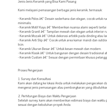
Jenis-Jenis Keramik yang Bisa Kami Pasang
Kami melayani pemasangan berbagai jenis keramik, termasuk:
- Keramik Polos â€“ Desain sederhana dan elegan, cocok untuk r
minimalis.
- Keramik Motif Kayu â€“ Memberikan nuansa alami seperti lantai k
- Keramik Granit â€“ Tampilan mewah dan elegan untuk interior 
- Keramik Mozaik â€“ Untuk dekorasi artistik pada dinding atau lan
- Keramik Anti Slip â€“ Cocok untuk area kamar mandi dan outdoo
licin.
- Keramik Ukuran Besar â€“ Untuk kesan mewah dan modern.
- Keramik Klasik â€“ Untuk bangunan dengan desain tradisional at
- Keramik Custom â€“ Sesuai dengan permintaan khusus pelangg
Proses Pengerjaan
1. Survey dan Konsultasi
Kami akan datang ke lokasi Anda untuk melakukan pengecekan da
mengenai jenis pemasangan atau pembongkaran yang dibutuhka
2. Perhitungan Biaya dan Waktu Pengerjaan
Setelah survey, kami akan memberikan estimasi biaya dan waktu 
sesuai dengan kebutuhan proyek Anda.