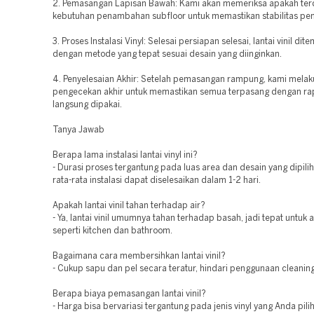
2. Pemasangan Lapisan Bawah: Kami akan memeriksa apakah ter
kebutuhan penambahan subfloor untuk memastikan stabilitas p
3. Proses Instalasi Vinyl: Selesai persiapan selesai, lantai vinil di
dengan metode yang tepat sesuai desain yang diinginkan.
4. Penyelesaian Akhir: Setelah pemasangan rampung, kami mela
pengecekan akhir untuk memastikan semua terpasang dengan rap
langsung dipakai.
Tanya Jawab
Berapa lama instalasi lantai vinyl ini?
- Durasi proses tergantung pada luas area dan desain yang dipili
rata-rata instalasi dapat diselesaikan dalam 1-2 hari.
Apakah lantai vinil tahan terhadap air?
- Ya, lantai vinil umumnya tahan terhadap basah, jadi tepat untuk 
seperti kitchen dan bathroom.
Bagaimana cara membersihkan lantai vinil?
- Cukup sapu dan pel secara teratur, hindari penggunaan cleaning
Berapa biaya pemasangan lantai vinil?
- Harga bisa bervariasi tergantung pada jenis vinyl yang Anda pilih