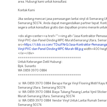
area. Hubungi kami untuk konsultasi.
Kontak Kami
Jika sedang mencari jasa pemasangan lantai vinyl di Semarang Ut
Semarang 50174, Anda dapat mengandalkan partner tepat. Kont
segera untuk konsultasi gratis dan dapatkan promo menarik untu
<div align=center><a href=""><img alt="Jasa-Kontraktor-Pemasa
Vinyl-PVC-dan-Panel-Dinding-WPC-MurahSemarang Utara, Sema
src=
https://i.ibb.co.com/TDszFNrG/Jasa-Kontraktor-Pemasanga
Vinyl-PVC-dan-Panel-Dinding-WPC-Murah-88.jpg
width=400 heig
</a></div>
=================================
Untuk Keterangan Detil Hubungi :
Bpk. Sunanto
WA 0859 3970 0884
=================================
☏ WA 0859 3970 0884 Berapa Harga Vinyl Flooring Motif Kayu 
Semarang Utara, Semarang 50174
☏ WA 0859 3970 0884 Biaya Tukang Pasang Lantai Vynil Sticker
Murah Semarang Utara, Semarang 50174
☏ WA 0859 3970 0884 Vendor Vinyl Untuk Lantai Rumah Semar
Semarang 50174