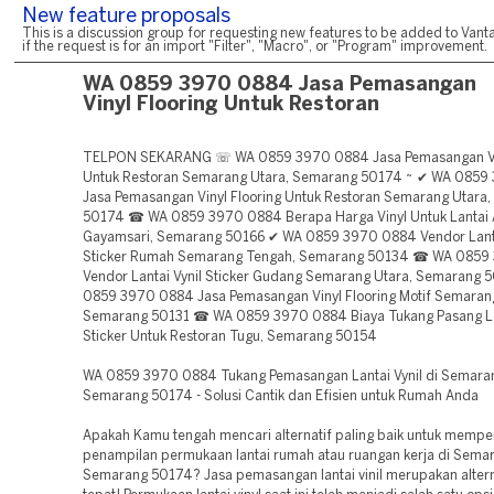
New feature proposals
This is a discussion group for requesting new features to be added to Vanta
if the request is for an import "Filter", "Macro", or "Program" improvement.
WA 0859 3970 0884 Jasa Pemasangan
Vinyl Flooring Untuk Restoran
TELPON SEKARANG ☏ WA 0859 3970 0884 Jasa Pemasangan Vin
Untuk Restoran Semarang Utara, Semarang 50174 ~ ✔ WA 0859
Jasa Pemasangan Vinyl Flooring Untuk Restoran Semarang Utara
50174 ☎ WA 0859 3970 0884 Berapa Harga Vinyl Untuk Lantai 
Gayamsari, Semarang 50166 ✔ WA 0859 3970 0884 Vendor Lanta
Sticker Rumah Semarang Tengah, Semarang 50134 ☎ WA 0859
Vendor Lantai Vynil Sticker Gudang Semarang Utara, Semarang 
0859 3970 0884 Jasa Pemasangan Vinyl Flooring Motif Semaran
Semarang 50131 ☎ WA 0859 3970 0884 Biaya Tukang Pasang Lan
Sticker Untuk Restoran Tugu, Semarang 50154
WA 0859 3970 0884 Tukang Pemasangan Lantai Vynil di Semaran
Semarang 50174 - Solusi Cantik dan Efisien untuk Rumah Anda
Apakah Kamu tengah mencari alternatif paling baik untuk mempe
penampilan permukaan lantai rumah atau ruangan kerja di Semar
Semarang 50174? Jasa pemasangan lantai vinil merupakan altern