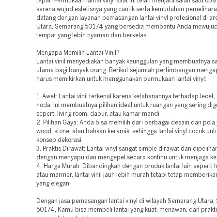
tepat! Permukaan lantai vinyl saat ini telah menjadi salah satu ops
karena wujud estetisnya yang cantik serta kemudahan pemelihar
datang dengan layanan pemasangan lantai vinyl profesional di a
Utara, Semarang 50174 yang bersedia membantu Anda mewuju
tempat yang lebih nyaman dan berkelas.
Mengapa Memilih Lantai Vinil?
Lantai vinil menyediakan banyak keunggulan yang membuatnya sa
utama bagi banyak orang. Berikut sejumlah pertimbangan meng
harus memikirkan untuk menggunakan permukaan lantai vinyl:
1. Awet: Lantai vinil terkenal karena ketahanannya terhadap lecet,
noda. Ini membuatnya pilihan ideal untuk ruangan yang sering di
seperti living room, dapur, atau kamar mandi.
2. Pilihan Gaya: Anda bisa memilih dari berbagai desain dan pola
wood, stone, atau bahkan keramik, sehingga lantai vinyl cocok un
konsep dekorasi.
3. Praktis Dirawat: Lantai vinyl sangat simple dirawat dan dipeliha
dengan menyapu dan mengepel secara kontinu untuk menjaga ke
4. Harga Murah: Dibandingkan dengan produk lantai lain seperti
atau marmer, lantai vinil jauh lebih murah tetapi tetap memberika
yang elegan.
Dengan jasa pemasangan lantai vinyl di wilayah Semarang Utara
50174, Kamu bisa membeli lantai yang kuat, menawan, dan prakti