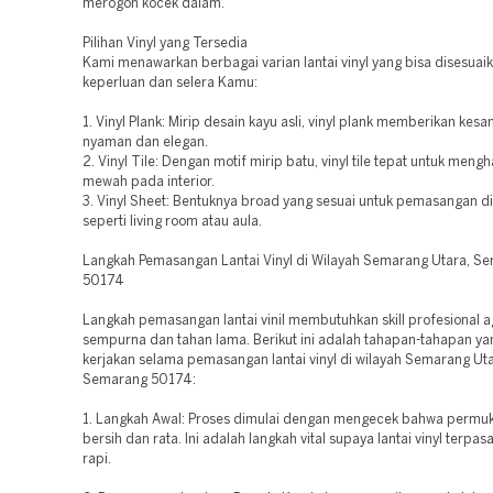
merogoh kocek dalam.
Pilihan Vinyl yang Tersedia
Kami menawarkan berbagai varian lantai vinyl yang bisa disesua
keperluan dan selera Kamu:
1. Vinyl Plank: Mirip desain kayu asli, vinyl plank memberikan kes
nyaman dan elegan.
2. Vinyl Tile: Dengan motif mirip batu, vinyl tile tepat untuk meng
mewah pada interior.
3. Vinyl Sheet: Bentuknya broad yang sesuai untuk pemasangan di
seperti living room atau aula.
Langkah Pemasangan Lantai Vinyl di Wilayah Semarang Utara, S
50174
Langkah pemasangan lantai vinil membutuhkan skill profesional a
sempurna dan tahan lama. Berikut ini adalah tahapan-tahapan ya
kerjakan selama pemasangan lantai vinyl di wilayah Semarang Uta
Semarang 50174:
1. Langkah Awal: Proses dimulai dengan mengecek bahwa permuk
bersih dan rata. Ini adalah langkah vital supaya lantai vinyl terpa
rapi.