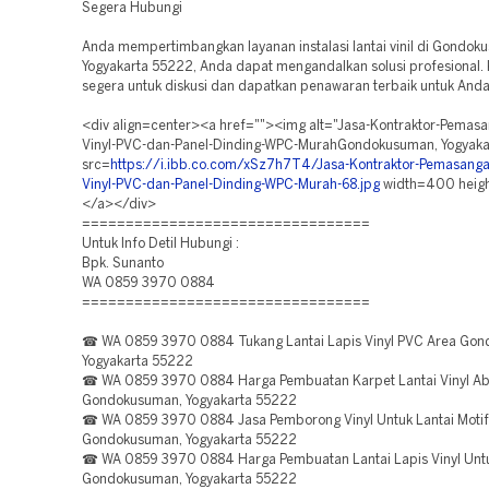
Segera Hubungi
Anda mempertimbangkan layanan instalasi lantai vinil di Gondok
Yogyakarta 55222, Anda dapat mengandalkan solusi profesional.
segera untuk diskusi dan dapatkan penawaran terbaik untuk Anda
<div align=center><a href=""><img alt="Jasa-Kontraktor-Pemasa
Vinyl-PVC-dan-Panel-Dinding-WPC-MurahGondokusuman, Yogyaka
src=
https://i.ibb.co.com/xSz7h7T4/Jasa-Kontraktor-Pemasanga
Vinyl-PVC-dan-Panel-Dinding-WPC-Murah-68.jpg
width=400 heig
</a></div>
=================================
Untuk Info Detil Hubungi :
Bpk. Sunanto
WA 0859 3970 0884
=================================
☎ WA 0859 3970 0884 Tukang Lantai Lapis Vinyl PVC Area Go
Yogyakarta 55222
☎ WA 0859 3970 0884 Harga Pembuatan Karpet Lantai Vinyl Ab
Gondokusuman, Yogyakarta 55222
☎ WA 0859 3970 0884 Jasa Pemborong Vinyl Untuk Lantai Motif
Gondokusuman, Yogyakarta 55222
☎ WA 0859 3970 0884 Harga Pembuatan Lantai Lapis Vinyl Untu
Gondokusuman, Yogyakarta 55222