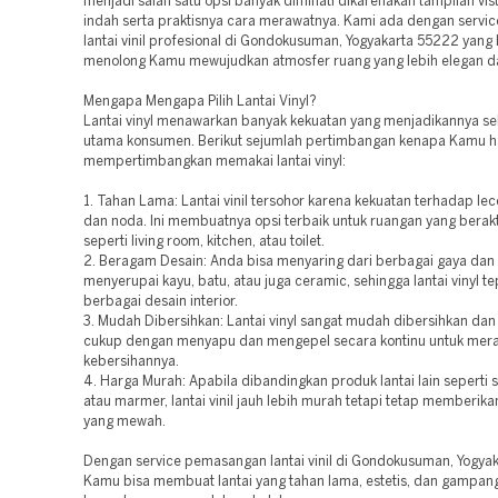
menjadi salah satu opsi banyak diminati dikarenakan tampilan vis
indah serta praktisnya cara merawatnya. Kami ada dengan service
lantai vinil profesional di Gondokusuman, Yogyakarta 55222 yang
menolong Kamu mewujudkan atmosfer ruang yang lebih elegan d
Mengapa Mengapa Pilih Lantai Vinyl?
Lantai vinyl menawarkan banyak kekuatan yang menjadikannya seb
utama konsumen. Berikut sejumlah pertimbangan kenapa Kamu h
mempertimbangkan memakai lantai vinyl:
1. Tahan Lama: Lantai vinil tersohor karena kekuatan terhadap lec
dan noda. Ini membuatnya opsi terbaik untuk ruangan yang berakti
seperti living room, kitchen, atau toilet.
2. Beragam Desain: Anda bisa menyaring dari berbagai gaya dan
menyerupai kayu, batu, atau juga ceramic, sehingga lantai vinyl te
berbagai desain interior.
3. Mudah Dibersihkan: Lantai vinyl sangat mudah dibersihkan dan
cukup dengan menyapu dan mengepel secara kontinu untuk mer
kebersihannya.
4. Harga Murah: Apabila dibandingkan produk lantai lain seperti 
atau marmer, lantai vinil jauh lebih murah tetapi tetap memberika
yang mewah.
Dengan service pemasangan lantai vinil di Gondokusuman, Yogya
Kamu bisa membuat lantai yang tahan lama, estetis, dan gampan