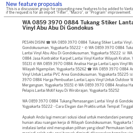
New feature proposals
This is a discussion group for requesting new features to be added to Vanta
if the request is for an import "Filter", "Macro", or "Program" improvement.
WA 0859 3970 0884 Tukang Stiker Lanta
Vinyl Abu Abu Di Gondokus
PESAN DISINI ☎ WA 0859 3970 0884 Tukang Stiker Lantai Vinyl 
Gondokusuman, Yogyakarta 55222 ~ ✆ WA 0859 3970 0884 Tuka
Lantai Vinyl Abu Abu Di Gondokusuman, Yogyakarta 55222 ☏ W
0884 Jasa Kontraktor Karpet Lantai Vinyl Kantor Wilayah Kraton, 
55131 ✆ WA 0859 3970 0884 Analisa Harga Lantai Lapis Vinyl Mot
Wilayah Ngampilan, Yogyakarta 55262 ☎ WA 0859 3970 0884 An
Vinyl Untuk Lantai PVC Area Gondokusuman, Yogyakarta 55225
3970 0884 Harga Pembuatan Lantai Lapis Vinyl Untuk Outdoor W
Mergangsan, Yogyakarta 55151 ✆ WA 0859 3970 0884 Analisa Ha
Pelapis Lantai Motif kayu Di Wirobrajan, Yogyakarta 55252
WA 0859 3970 0884 Tukang Pemasangan Lantai Vinyl di Gondok
Yogyakarta 55222 - Cara Elegan dan Praktis untuk Tempat Tingga
Apakah Anda lagi mencari solusi ideal untuk mendandani penampi
hunian atau ruangan kerja di Wilayah Gondokusuman, Yogyakarta
instalasi lantai vinil merupakan pilihan yang ideal! Permukaan lantai 