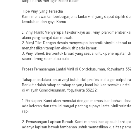
tanpa harus merogoh kocek dalam.
Tipe Vinyl yang Tersedia
Kami menawarkan berbagai jenis lantai vinil yang dapat dipilih d
kebutuhan dan gaya Kamu:
1. Vinyl Plank: Menyerupai tekstur kayu asli, vinyl plank memberik
alami yang hangat dan mewah.
2. Vinyl Tile: Dengan desain menyerupai keramik, vinyl tile tepat u
menghasilkan tampilan eksklusif pada kamar.
3. Vinyl Sheet: Berbentuk broad yang sesuai untuk penempatan di
seperti living room atau aula.
Proses Pemasangan Lantai Vinil di Gondokusuman, Yogyakarta 5
Tahapan instalasi lantai vinyl butuh skill profesional agar output r
Berikut adalah tahapan-tahapan yang kami lakukan sewaktu instalasi
di wilayah Gondokusuman, Yogyakarta 55222:
1. Persiapan: Kami akan memulai dengan memastikan bahwa dasar 
ada kotoran dan rata. Ini sangat penting supaya lantai vinil terins
rapi.
2. Pemasangan Lapisan Bawah: Kami memastikan apakah terdapa
adanya lapisan bawah tambahan untuk memastikan kualitas pem