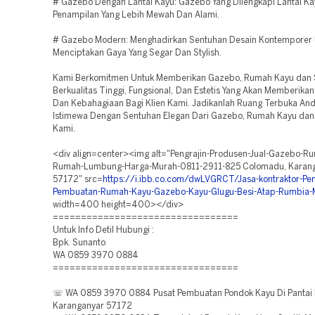
# Gazebo Dengan Lantai Kayu: Gazebo Yang Dilengkapi Lantai Ka
Penampilan Yang Lebih Mewah Dan Alami.
# Gazebo Modern: Menghadirkan Sentuhan Desain Kontemporer 
Menciptakan Gaya Yang Segar Dan Stylish.
Kami Berkomitmen Untuk Memberikan Gazebo, Rumah Kayu dan
Berkualitas Tinggi, Fungsional, Dan Estetis Yang Akan Memberika
Dan Kebahagiaan Bagi Klien Kami. Jadikanlah Ruang Terbuka An
Istimewa Dengan Sentuhan Elegan Dari Gazebo, Rumah Kayu dan
Kami.
<div align=center><img alt="Pengrajin-Produsen-Jual-Gazebo-R
Rumah-Lumbung-Harga-Murah-0811-2911-825 Colomadu, Karan
57172" src=
https://i.ibb.co.com/dwLVGRCT/Jasa-kontraktor-P
Pembuatan-Rumah-Kayu-Gazebo-Kayu-Glugu-Besi-Atap-Rumbia-
width=400 height=400></div>
=================================
Untuk Info Detil Hubungi :
Bpk. Sunanto
WA 0859 3970 0884
=================================
☏ WA 0859 3970 0884 Pusat Pembuatan Pondok Kayu Di Pantai 
Karanganyar 57172