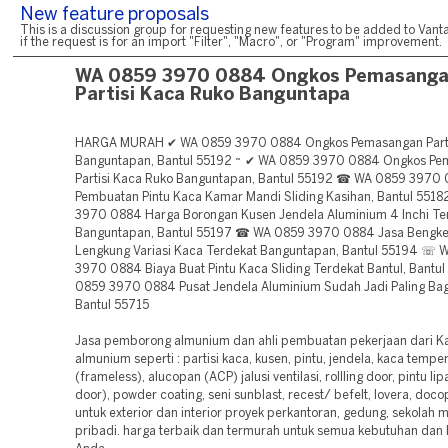
New feature proposals
This is a discussion group for requesting new features to be added to Vanta
if the request is for an import "Filter", "Macro", or "Program" improvement.
WA 0859 3970 0884 Ongkos Pemasang
Partisi Kaca Ruko Banguntapa
HARGA MURAH ✔ WA 0859 3970 0884 Ongkos Pemasangan Parti
Banguntapan, Bantul 55192 ~ ✔ WA 0859 3970 0884 Ongkos P
Partisi Kaca Ruko Banguntapan, Bantul 55192 ☎ WA 0859 3970 
Pembuatan Pintu Kaca Kamar Mandi Sliding Kasihan, Bantul 55
3970 0884 Harga Borongan Kusen Jendela Aluminium 4 Inchi Te
Banguntapan, Bantul 55197 ☎ WA 0859 3970 0884 Jasa Bengkel
Lengkung Variasi Kaca Terdekat Banguntapan, Bantul 55194 ☏ 
3970 0884 Biaya Buat Pintu Kaca Sliding Terdekat Bantul, Bant
0859 3970 0884 Pusat Jendela Aluminium Sudah Jadi Paling Bag
Bantul 55715
Jasa pemborong almunium dan ahli pembuatan pekerjaan dari K
almunium seperti : partisi kaca, kusen, pintu, jendela, kaca tempe
(frameless), alucopan (ACP) jalusi ventilasi, rollling door, pintu lip
door), powder coating, seni sunblast, recest/ befelt, lovera, doco
untuk exterior dan interior proyek perkantoran, gedung, sekola
pribadi. harga terbaik dan termurah untuk semua kebutuhan dan