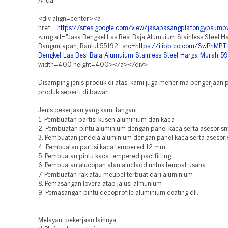
Anda.
<div align=center><a
href="
https://sites.google.com/view/jasapasangplafongypsum
<img alt="Jasa Bengkel Las Besi Baja Alumuium Stainless Steel 
Banguntapan, Bantul 55192" src=
https://i.ibb.co.com/SwPhMPT
Bengkel-Las-Besi-Baja-Alumuium-Stainless-Steel-Harga-Murah-59
width=400 height=400></a></div>
Disamping jenis produk di atas, kami juga menerima pengerjaan 
produk seperti di bawah:
Jenis pekerjaan yang kami tangani :
1. Pembuatan partisi kusen aluminium dan kaca
2. Pembuatan pintu aluminium dengan panel kaca serta asesorisn
3. Pembuatan jendela aluminium dengan panel kaca serta asesori
4. Pembuatan partisi kaca tempered 12 mm.
5. Pembuatan pintu kaca tempered pactfitting.
6. Pembuatan alucopan atau alucladd untuk tempat usaha.
7. Pembuatan rak atau meubel terbuat dari aluminium
8. Pemasangan lovera atap jalusi almunium
9. Pemasangan pintu decoprofile aluminium coating dll.
Melayani pekerjaan lainnya :