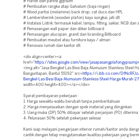
# Plafon dan partisi gypsum
# Pembuatan rangka atap Galvalum (baja ringan)
# Wood partisi (melamine) back drop, cat duco dan HPL
# Lambersherink (wooden plafon) kayu sungkai, jati dll
# Instalasi Listrik, termasuk kabel, lampu, fitting, saklar, NCB dan
# Pemasangan wall paper dan stiker billboard
# Pemasangan alucopan, granit dan branding Billboard
# Pembuatan meubel atau furniture kayu / almari
# Renovasi rumah dan kantor dll.
<div align=center><a
href="
https://sites.google.com/view/jasapasangplafongypsum
<img alt="Jasa Bengkel Las Besi Baja Alumuium Stainless Steel 
Banguntapan, Bantul 55192" src=
https://i.ibb.co.com/DfNcRFJz
Bengkel-Las-Besi-Baja-Alumuium-Stainless-Steel-Harga-Murah-27
width=400 height=400></a></div>
Syarat pembayaran pekerjaan :
1. Harga sewaktu-waktu berubah tanpa pemberitahuan
2. Harga menyesuaikan dengan spek material yang diinginkan
3. Uang muka (DP) 50% dibayar setelah perjanjian (PO) diterima
4. Pelunasan 50% setelah pekerjaan selesai
Kami siap melayani pengerjaan interior rumah/kantor anda deng
cantik dengan tetap mengutamakan kualitas pekerjaan yang berm