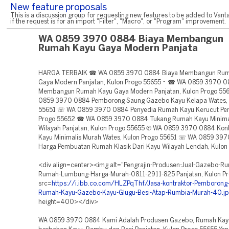
New feature proposals
This is a discussion group for requesting new features to be added to Vanta
if the request is for an import "Filter", "Macro", or "Program" improvement.
WA 0859 3970 0884 Biaya Membangun
Rumah Kayu Gaya Modern Panjata
HARGA TERBAIK ☎ WA 0859 3970 0884 Biaya Membangun Rum
Gaya Modern Panjatan, Kulon Progo 55655 ~ ☎ WA 0859 3970 0
Membangun Rumah Kayu Gaya Modern Panjatan, Kulon Progo 5
0859 3970 0884 Pemborong Saung Gazebo Kayu Kelapa Wates, 
55651 ☏ WA 0859 3970 0884 Penyedia Rumah Kayu Kerucut Pen
Progo 55652 ☎ WA 0859 3970 0884 Tukang Rumah Kayu Minimal
Wilayah Panjatan, Kulon Progo 55655 ✆ WA 0859 3970 0884 Kon
Kayu Minimalis Murah Wates, Kulon Progo 55651 ☏ WA 0859 39
Harga Pembuatan Rumah Klasik Dari Kayu Wilayah Lendah, Kulon
<div align=center><img alt="Pengrajin-Produsen-Jual-Gazebo-R
Rumah-Lumbung-Harga-Murah-0811-2911-825 Panjatan, Kulon Pr
src=
https://i.ibb.co.com/HLZPqThf/Jasa-kontraktor-Pemborong
Rumah-Kayu-Gazebo-Kayu-Glugu-Besi-Atap-Rumbia-Murah-40.j
height=400></div>
WA 0859 3970 0884 Kami Adalah Produsen Gazebo, Rumah Kay