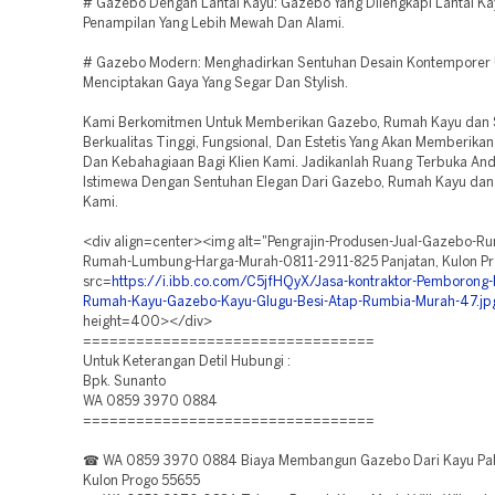
# Gazebo Dengan Lantai Kayu: Gazebo Yang Dilengkapi Lantai Ka
Penampilan Yang Lebih Mewah Dan Alami.
# Gazebo Modern: Menghadirkan Sentuhan Desain Kontemporer 
Menciptakan Gaya Yang Segar Dan Stylish.
Kami Berkomitmen Untuk Memberikan Gazebo, Rumah Kayu dan
Berkualitas Tinggi, Fungsional, Dan Estetis Yang Akan Memberika
Dan Kebahagiaan Bagi Klien Kami. Jadikanlah Ruang Terbuka An
Istimewa Dengan Sentuhan Elegan Dari Gazebo, Rumah Kayu dan
Kami.
<div align=center><img alt="Pengrajin-Produsen-Jual-Gazebo-R
Rumah-Lumbung-Harga-Murah-0811-2911-825 Panjatan, Kulon Pr
src=
https://i.ibb.co.com/C5jfHQyX/Jasa-kontraktor-Pemborong
Rumah-Kayu-Gazebo-Kayu-Glugu-Besi-Atap-Rumbia-Murah-47.jp
height=400></div>
=================================
Untuk Keterangan Detil Hubungi :
Bpk. Sunanto
WA 0859 3970 0884
=================================
☎ WA 0859 3970 0884 Biaya Membangun Gazebo Dari Kayu Pale
Kulon Progo 55655