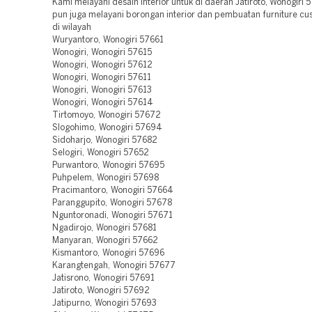
Kami melayani desain interior untuk di daerah Jatiroto, Wonogiri 
pun juga melayani borongan interior dan pembuatan furniture cu
di wilayah
Wuryantoro, Wonogiri 57661
Wonogiri, Wonogiri 57615
Wonogiri, Wonogiri 57612
Wonogiri, Wonogiri 57611
Wonogiri, Wonogiri 57613
Wonogiri, Wonogiri 57614
Tirtomoyo, Wonogiri 57672
Slogohimo, Wonogiri 57694
Sidoharjo, Wonogiri 57682
Selogiri, Wonogiri 57652
Purwantoro, Wonogiri 57695
Puhpelem, Wonogiri 57698
Pracimantoro, Wonogiri 57664
Paranggupito, Wonogiri 57678
Nguntoronadi, Wonogiri 57671
Ngadirojo, Wonogiri 57681
Manyaran, Wonogiri 57662
Kismantoro, Wonogiri 57696
Karangtengah, Wonogiri 57677
Jatisrono, Wonogiri 57691
Jatiroto, Wonogiri 57692
Jatipurno, Wonogiri 57693