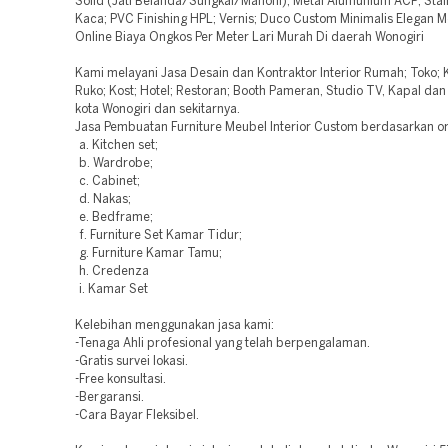
Solid (Jati Belanda/Sungkai/Mahoni); Metal Alumunium ACP; Stain
Kaca; PVC Finishing HPL; Vernis; Duco Custom Minimalis Elegan 
Online Biaya Ongkos Per Meter Lari Murah Di daerah Wonogiri
Kami melayani Jasa Desain dan Kontraktor Interior Rumah; Toko; K
Ruko; Kost; Hotel; Restoran; Booth Pameran, Studio TV, Kapal d
kota Wonogiri dan sekitarnya.
Jasa Pembuatan Furniture Meubel Interior Custom berdasarkan or
a. Kitchen set;
b. Wardrobe;
c. Cabinet;
d. Nakas;
e. Bedframe;
f. Furniture Set Kamar Tidur;
g. Furniture Kamar Tamu;
h. Credenza
i. Kamar Set
Kelebihan menggunakan jasa kami:
-Tenaga Ahli profesional yang telah berpengalaman.
-Gratis survei lokasi.
-Free konsultasi.
-Bergaransi.
-Cara Bayar Fleksibel.