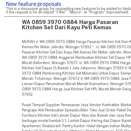
New feature proposals
This is a discussion group for requesting new features to be added to Vanta
if the request is for an import "Filter", "Macro", or "Program" improvement.
WA 0859 3970 0884 Harga Pasaran
Kitchen Set Dari Kayu Peti Kemas
MURAH ✔ WA 0859 3970 0884 Harga Pasaran Kitchen Set Dari K
Kemas Per Meter Jatiroto, Wonogiri 57692 ~ ☏ WA 0859 3970 0
Pasaran Kitchen Set Dari Kayu Peti Kemas Per Meter Jatiroto, Wo
WA 0859 3970 0884 Anggaran Pembuatan Kitchen Set Dapur H
Murah Baturetno, Wonogiri 57673 ☏ WA 0859 3970 0884 Harg
Kitchen Set Dapur Di Bawah 1 Juta Jatipurno, Wonogiri 57693 ✆
3970 0884 Pemborong Kitchen Set Minimalis Untuk Dapur Sempi
Meriah Tirtomoyo, Wonogiri 57672 ✆ WA 0859 3970 0884 Jasa
Lemari Dapur Perumahan Murah Meriah Kismantoro, Wonogiri 5
0859 3970 0884 Harga Jual Kitchen Set HPL Murah Meriah Selogi
57652
Pusat Tempat Supplier Pemesanan Jasa Vendor Kontraktor Work
Pengrajin Ahli Pembuatan Spesialis Bikin Toko Jual Order Paket D
Furniture Kitchen Set Lemari Dapur Atas dan Bawah dan Jasa Re
berbagai model bentuk U L I untuk Dapur Kering dan Dapur Basa
Apartemen; Restaurant; Pantry Kantor; Hotel dengan bahan Multip