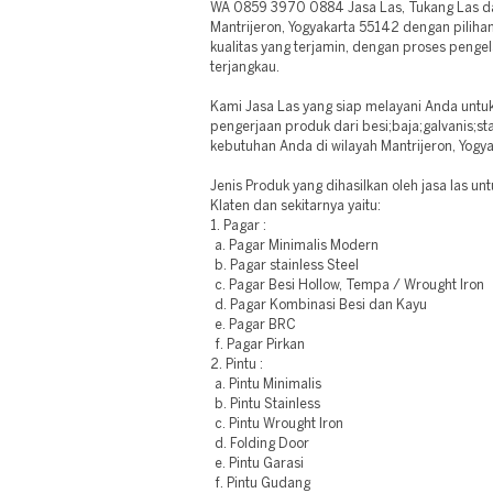
WA 0859 3970 0884 Jasa Las, Tukang Las dan
Mantrijeron, Yogyakarta 55142 dengan piliha
kualitas yang terjamin, dengan proses pengela
terjangkau.
Kami Jasa Las yang siap melayani Anda unt
pengerjaan produk dari besi;baja;galvanis;st
kebutuhan Anda di wilayah Mantrijeron, Yogy
Jenis Produk yang dihasilkan oleh jasa las u
Klaten dan sekitarnya yaitu:
1. Pagar :
a. Pagar Minimalis Modern
b. Pagar stainless Steel
c. Pagar Besi Hollow, Tempa / Wrought Iron
d. Pagar Kombinasi Besi dan Kayu
e. Pagar BRC
f. Pagar Pirkan
2. Pintu :
a. Pintu Minimalis
b. Pintu Stainless
c. Pintu Wrought Iron
d. Folding Door
e. Pintu Garasi
f. Pintu Gudang