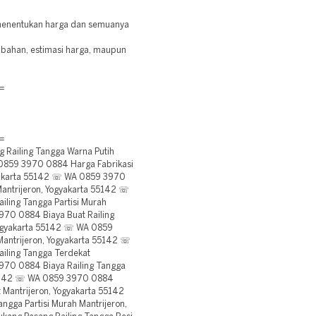
 menentukan harga dan semuanya
s bahan, estimasi harga, maupun
=
=
Railing Tangga Warna Putih
 0859 3970 0884 Harga Fabrikasi
gyakarta 55142 ☏ WA 0859 3970
Mantrijeron, Yogyakarta 55142 ☏
ling Tangga Partisi Murah
970 0884 Biaya Buat Railing
Yogyakarta 55142 ☏ WA 0859
 Mantrijeron, Yogyakarta 55142 ☏
iling Tangga Terdekat
970 0884 Biaya Railing Tangga
 55142 ☏ WA 0859 3970 0884
t Mantrijeron, Yogyakarta 55142
gga Partisi Murah Mantrijeron,