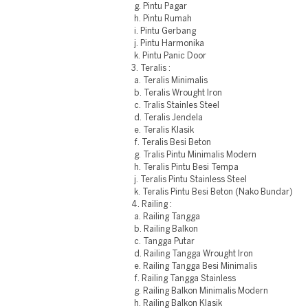
g. Pintu Pagar
h. Pintu Rumah
i. Pintu Gerbang
j. Pintu Harmonika
k. Pintu Panic Door
3. Teralis :
a. Teralis Minimalis
b. Teralis Wrought Iron
c. Tralis Stainles Steel
d. Teralis Jendela
e. Teralis Klasik
f. Teralis Besi Beton
g. Tralis Pintu Minimalis Modern
h. Teralis Pintu Besi Tempa
j. Teralis Pintu Stainless Steel
k. Teralis Pintu Besi Beton (Nako Bundar)
4. Railing :
a. Railing Tangga
b. Railing Balkon
c. Tangga Putar
d. Railing Tangga Wrought Iron
e. Railing Tangga Besi Minimalis
f. Railing Tangga Stainless
g. Railing Balkon Minimalis Modern
h. Railing Balkon Klasik