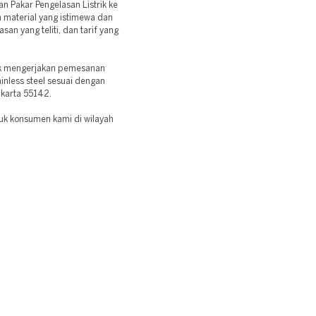
 Pakar Pengelasan Listrik ke
n material yang istimewa dan
san yang teliti, dan tarif yang
uk mengerjakan pemesanan
ainless steel sesuai dengan
akarta 55142.
ntuk konsumen kami di wilayah