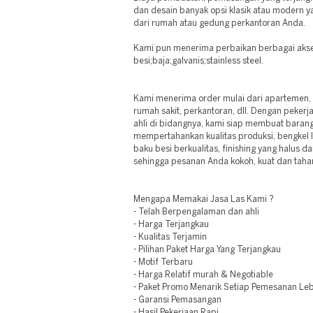
dan desain banyak opsi klasik atau modern y
dari rumah atau gedung perkantoran Anda.
Kami pun menerima perbaikan berbagai akses
besi;baja;galvanis;stainless steel.
Kami menerima order mulai dari apartemen, r
rumah sakit, perkantoran, dll. Dengan peker
ahli di bidangnya, kami siap membuat barang
mempertahankan kualitas produksi, bengkel 
baku besi berkualitas, finishing yang halus 
sehingga pesanan Anda kokoh, kuat dan taha
Mengapa Memakai Jasa Las Kami ?
- Telah Berpengalaman dan ahli
- Harga Terjangkau
- Kualitas Terjamin
- Pilihan Paket Harga Yang Terjangkau
- Motif Terbaru
- Harga Relatif murah & Negotiable
- Paket Promo Menarik Setiap Pemesanan Leb
- Garansi Pemasangan
- Hasil Pekerjaan Rapi