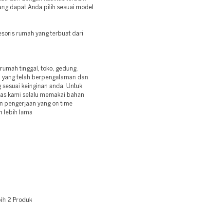
ang dapat Anda pilih sesuai model
oris rumah yang terbuat dari
umah tinggal, toko, gedung,
ja yang telah berpengalaman dan
 sesuai keinginan anda. Untuk
las kami selalu memakai bahan
dan pengerjaan yang on time
n lebih lama
ih 2 Produk