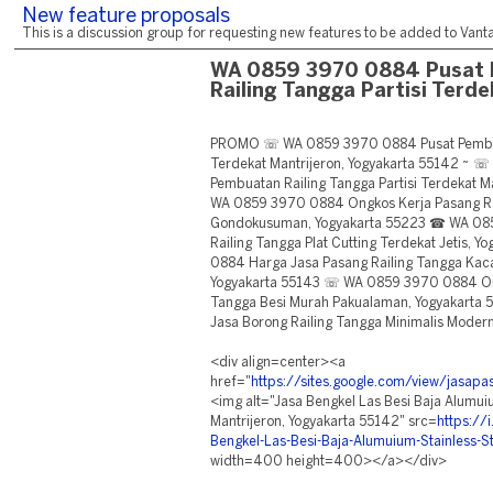
New feature proposals
This is a discussion group for requesting new features to be added to Vantag
WA 0859 3970 0884 Pusat
Railing Tangga Partisi Terde
PROMO ☏ WA 0859 3970 0884 Pusat Pembuat
Terdekat Mantrijeron, Yogyakarta 55142 ~ 
Pembuatan Railing Tangga Partisi Terdekat M
WA 0859 3970 0884 Ongkos Kerja Pasang Rail
Gondokusuman, Yogyakarta 55223 ☎ WA 08
Railing Tangga Plat Cutting Terdekat Jetis
0884 Harga Jasa Pasang Railing Tangga Kaca
Yogyakarta 55143 ☏ WA 0859 3970 0884 Ong
Tangga Besi Murah Pakualaman, Yogyakart
Jasa Borong Railing Tangga Minimalis Modern
<div align=center><a
href="
https://sites.google.com/view/jasa
<img alt="Jasa Bengkel Las Besi Baja Alumui
Mantrijeron, Yogyakarta 55142" src=
https://
Bengkel-Las-Besi-Baja-Alumuium-Stainless-S
width=400 height=400></a></div>