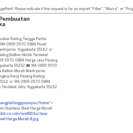
ePoint. Please indicate if the request is for an import "Filter", "Macro", or "P
 Pembuatan
ka
an Railing Tangga Partisi
☏ WA 0859 3970 0884 Pusat
antrijeron, Yogyakarta 55142 ☏
ing Balkon Akrilik Terdekat
59 3970 0884 Harga Jasa Pasang
, Yogyakarta 55232 ☎ WA 0859 3970
 Balkon Murah Mantrijeron,
kos Kerja Pasang Railing
a 55112 ☏ WA 0859 3970 0884
 Terdekat Jetis, Yogyakarta 55232
pasangplafongypsumpvc/home
">
um Stainless Steel Harga Murah
i.ibb.co.com/svx85D4x/Jasa-
teel-Harga-Murah-8.jpg