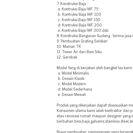
7. Konstruksi Baja :
a. Kontruksi Baja IWF 75
b. Kontruksi Baja IWF 100
c. Kontruksi Baja IWF 150
d. Kontruksi Baja IWF 200
e. Kontruksi Baja IWF 300 dsb
8. Konstruksi Bangunan Gudang : terima jasa
9. Pembuatan Grating Selokan
10. Mainan TK
11. Tower Air dari Besi Siku
12. Gerobak
Model Yang di kerjakan oleh bengkel las kami:
a. Model Minimalis
b. Desain Klasik
c. Model Modern
d. Model Sederhana
e. Desain Mewah
Produk yang dikerjakan dapat disesuaikan m
Konsumen utama kami ialah kontraktor dan 
atau renovasi rumah maupun designer yang 
berbahan besi;baja;galvanis;stainless steel;
Biaya pembuatan, pemasangan yang terjangka