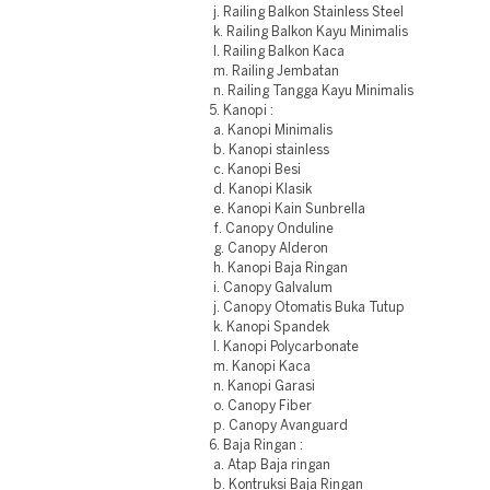
j. Railing Balkon Stainless Steel
k. Railing Balkon Kayu Minimalis
l. Railing Balkon Kaca
m. Railing Jembatan
n. Railing Tangga Kayu Minimalis
5. Kanopi :
a. Kanopi Minimalis
b. Kanopi stainless
c. Kanopi Besi
d. Kanopi Klasik
e. Kanopi Kain Sunbrella
f. Canopy Onduline
g. Canopy Alderon
h. Kanopi Baja Ringan
i. Canopy Galvalum
j. Canopy Otomatis Buka Tutup
k. Kanopi Spandek
l. Kanopi Polycarbonate
m. Kanopi Kaca
n. Kanopi Garasi
o. Canopy Fiber
p. Canopy Avanguard
6. Baja Ringan :
a. Atap Baja ringan
b. Kontruksi Baja Ringan