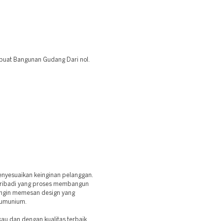
 buat Bangunan Gudang Dari nol.
enyesuaikan keinginan pelanggan.
pribadi yang proses membangun
ingin memesan design yang
alumunium.
u dan dengan kualitas terbaik