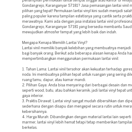
penampilan permukaan lantai tempat tinggal atau kantor di Wilay
Gondangrejo, Karanganyar 57181? Jasa pemasangan lantai vinil
pilihan yang tepat! Permukaan lantai vinyl kini sudah menjadi sala
paling populer karena tampilan estetisnya yang cantik serta prakt
merawatnya. Kami ada dengan jasa instalasi lantai vinil profesiona
Gondangrejo, Karanganyar 57181 yang bersedia membantu Saud
mewujudkan atmosfer tempat yang lebih baik dan indah.
Mengapa Kenapa Memilih Lantai Vinyl?
Lantai vinil memiliki banyak kelebihan yang membuatnya menjadi 
bagi banyak orang. Berikut ada beberapa alasan kenapa Anda ha
mempertimbangkan menggunakan permukaan lantai vinil:
1. Tahan Lama: Lantai vinil tersohor akan kekuatan terhadap gores
noda. Ini membuatnya pilihan tepat untuk ruangan yang sering dil
ruang tamu, dapur, atau kamar mandi.
2. Pilihan Gaya: Anda bisa menyaring dari berbagai desain dan mo
seperti wood, batu, atau bahkan keramik, jadi lantai vinyl tepat u
gaya interior.
3. Praktis Dirawat: Lantai vinyl sangat mudah dibersihkan dan dipe
sederhana dengan disapu dan mengepel secara rutin untuk mer
kebersihannya.
4. Harga Murah: Dibandingkan dengan material lantai lain seperti 
marmer, lantai vinyl lebih hemat tetapi tetap memberikan tampila
berkelas.