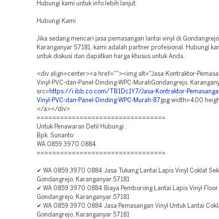
Hubungi kami untuk info lebih lanjut.
Hubungi Kami
Jika sedang mencari jasa pemasangan lantai vinyl di Gondangrejo
Karanganyar 57181, kami adalah partner profesional. Hubungi ka
untuk diskusi dan dapatkan harga khusus untuk Anda.
<div align=center><a href=""><img alt="Jasa-Kontraktor-Pemasa
Vinyl-PVC-dan-Panel-Dinding-WPC-MurahGondangrejo, Karangany
src=
https://i.ibb.co.com/TB1Dc1Y7/Jasa-Kontraktor-Pemasangan
Vinyl-PVC-dan-Panel-Dinding-WPC-Murah-87.jpg
width=400 heig
</a></div>
=================================
Untuk Penawaran Detil Hubungi :
Bpk. Sunanto
WA 0859 3970 0884
=================================
✔ WA 0859 3970 0884 Jasa Tukang Lantai Lapis Vinyl Coklat Sek
Gondangrejo, Karanganyar 57181
✔ WA 0859 3970 0884 Biaya Pemborong Lantai Lapis Vinyl Floor
Gondangrejo, Karanganyar 57181
✔ WA 0859 3970 0884 Jasa Pemasangan Vinyl Untuk Lantai Cokl
Gondangrejo, Karanganyar 57181