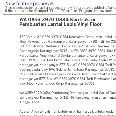
New feature proposals
This is a discussion group for requesting new features to be added to Vanta
if the request is for an import "Filter", "Macro", or "Program" improvement.
WA 0859 3970 0884 Kontraktor
Pembuatan Lantai Lapis Vinyl Floor
TERBAIK ✔ WA 0859 3970 0884 Kontraktor Pembuatan Lantai Lap
Floor Rekomended Gondangrejo, Karanganyar 57181 ~ ☎ WA 0
0884 Kontraktor Pembuatan Lantai Lapis Vinyl Floor Rekomende
Gondangrejo, Karanganyar 57181 ☏ WA 0859 3970 0884 Tarif 
Karpet Lantai Vinyl Hospital Sekitar Jumantono, Karanganyar 5
0859 3970 0884 Tarif Pembuatan Vinyl Untuk Lantai Kantor Wila
Karanganyar, Karanganyar 57715 ✔ WA 0859 3970 0884 Tarif 
Coating Lantai Vinyl PVC Sekitar Jumantono, Karanganyar 5778
3970 0884 Jasa Pemasangan Vinyl Lantai Motif Granit Sekitar Ka
Karanganyar 57716 ☏ WA 0859 3970 0884 Tarif Pembuatan Lant
Vinyl Floor Rekomended Kerjo, Karanganyar 57711
WA 0859 3970 0884 Pemborong Pemasangan Lantai Vynil di Dae
Gondangrejo, Karanganyar 57181 - Pilihan Elegan dan Efisien unt
Tinggal Anda
Apakah Anda tengah membutuhkan pilihan terbaik untuk mendan