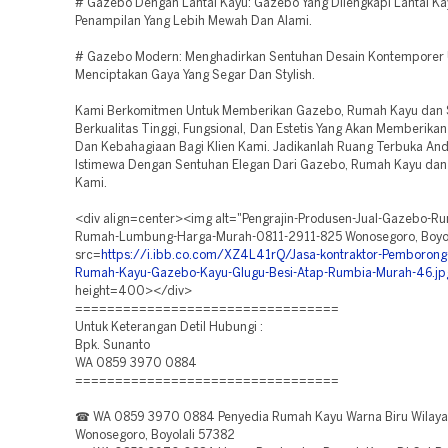
# Gazebo Dengan Lantai Kayu: Gazebo Yang Dilengkapi Lantai Ka
Penampilan Yang Lebih Mewah Dan Alami.
# Gazebo Modern: Menghadirkan Sentuhan Desain Kontemporer 
Menciptakan Gaya Yang Segar Dan Stylish.
Kami Berkomitmen Untuk Memberikan Gazebo, Rumah Kayu dan
Berkualitas Tinggi, Fungsional, Dan Estetis Yang Akan Memberika
Dan Kebahagiaan Bagi Klien Kami. Jadikanlah Ruang Terbuka An
Istimewa Dengan Sentuhan Elegan Dari Gazebo, Rumah Kayu dan
Kami.
<div align=center><img alt="Pengrajin-Produsen-Jual-Gazebo-R
Rumah-Lumbung-Harga-Murah-0811-2911-825 Wonosegoro, Boyol
src=
https://i.ibb.co.com/XZ4L41rQ/Jasa-kontraktor-Pemboron
Rumah-Kayu-Gazebo-Kayu-Glugu-Besi-Atap-Rumbia-Murah-46.jp
height=400></div>
=================================
Untuk Keterangan Detil Hubungi :
Bpk. Sunanto
WA 0859 3970 0884
=================================
☎ WA 0859 3970 0884 Penyedia Rumah Kayu Warna Biru Wilay
Wonosegoro, Boyolali 57382