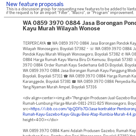
New feature proposals
This is a discussion group for requesting new features to be added to Vanta
if the request is for an import "Filter", "Macro", or "Program" improvement.
WA 0859 3970 0884 Jasa Borongan Pon
Kayu Murah Wilayah Wonose
TERPERCAYA ☎ WA 0859 3970 0884 Jasa Borongan Pondok Kay
Wilayah Wonosegoro, Boyolali 57382 ~ ☏ WA 0859 3970 0884 J
Pondok Kayu Murah Wilayah Wonosegoro, Boyolali 57382 ✆ WA 
0884 Harga Rumah Kayu Warna Biru Di Kemusu, Boyolali 57383
3970 0884 Order Rumah Kayu Sederhana 6x8 Di Boyolali, Boyola
WA 0859 3970 0884 Jasa Borongan Rumah Kayu Panggung Mod
Boyolali, Boyolali 57311 ☎ WA 0859 3970 0884 Harga Rumah Kay
Karanggede, Boyolali 57381 ☎ WA 0859 3970 0884 Penyedia R
Yang Nyaman Murah Ampel, Boyolali 57316
<div align=center><img alt="Pengrajin-Produsen-Jual-Gazebo-R
Rumah-Lumbung-Harga-Murah-0811-2911-825 Wonosegoro, Boyol
src=
https://i.ibb.co.com/VpQDFb7D/Jasa-kontraktor-Pemboron
Rumah-Kayu-Gazebo-Kayu-Glugu-Besi-Atap-Rumbia-Murah-44.j
height=400></div>
WA 0859 3970 0884 Kami Adalah Produsen Gazebo, Rumah Kay