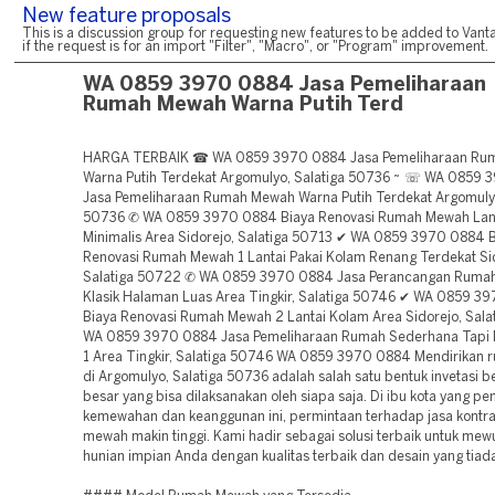
New feature proposals
This is a discussion group for requesting new features to be added to Vanta
if the request is for an import "Filter", "Macro", or "Program" improvement.
WA 0859 3970 0884 Jasa Pemeliharaan
Rumah Mewah Warna Putih Terd
HARGA TERBAIK ☎ WA 0859 3970 0884 Jasa Pemeliharaan Ru
Warna Putih Terdekat Argomulyo, Salatiga 50736 ~ ☏ WA 0859
Jasa Pemeliharaan Rumah Mewah Warna Putih Terdekat Argomulyo
50736 ✆ WA 0859 3970 0884 Biaya Renovasi Rumah Mewah Lant
Minimalis Area Sidorejo, Salatiga 50713 ✔ WA 0859 3970 0884 
Renovasi Rumah Mewah 1 Lantai Pakai Kolam Renang Terdekat Si
Salatiga 50722 ✆ WA 0859 3970 0884 Jasa Perancangan Ruma
Klasik Halaman Luas Area Tingkir, Salatiga 50746 ✔ WA 0859 3
Biaya Renovasi Rumah Mewah 2 Lantai Kolam Area Sidorejo, Sala
WA 0859 3970 0884 Jasa Pemeliharaan Rumah Sederhana Tapi 
1 Area Tingkir, Salatiga 50746 WA 0859 3970 0884 Mendirikan
di Argomulyo, Salatiga 50736 adalah salah satu bentuk invetasi b
besar yang bisa dilaksanakan oleh siapa saja. Di ibu kota yang p
kemewahan dan keanggunan ini, permintaan terhadap jasa kontr
mewah makin tinggi. Kami hadir sebagai solusi terbaik untuk me
hunian impian Anda dengan kualitas terbaik dan desain yang tiad