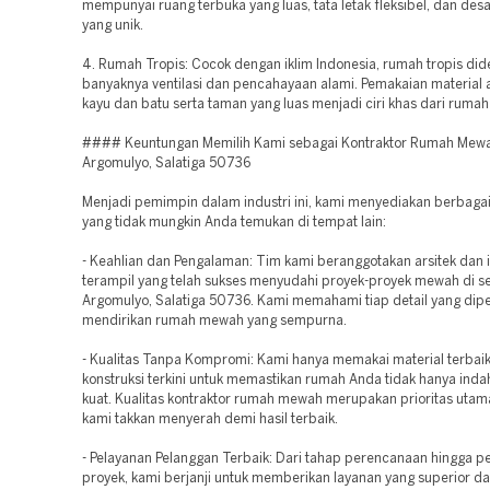
mempunyai ruang terbuka yang luas, tata letak fleksibel, dan desai
yang unik.
4. Rumah Tropis: Cocok dengan iklim Indonesia, rumah tropis di
banyaknya ventilasi dan pencahayaan alami. Pemakaian material a
kayu dan batu serta taman yang luas menjadi ciri khas dari rumah 
#### Keuntungan Memilih Kami sebagai Kontraktor Rumah Mewa
Argomulyo, Salatiga 50736
Menjadi pemimpin dalam industri ini, kami menyediakan berbaga
yang tidak mungkin Anda temukan di tempat lain:
- Keahlian dan Pengalaman: Tim kami beranggotakan arsitek dan i
terampil yang telah sukses menyudahi proyek-proyek mewah di s
Argomulyo, Salatiga 50736. Kami memahami tiap detail yang dipe
mendirikan rumah mewah yang sempurna.
- Kualitas Tanpa Kompromi: Kami hanya memakai material terbai
konstruksi terkini untuk memastikan rumah Anda tidak hanya indah
kuat. Kualitas kontraktor rumah mewah merupakan prioritas utam
kami takkan menyerah demi hasil terbaik.
- Pelayanan Pelanggan Terbaik: Dari tahap perencanaan hingga p
proyek, kami berjanji untuk memberikan layanan yang superior da