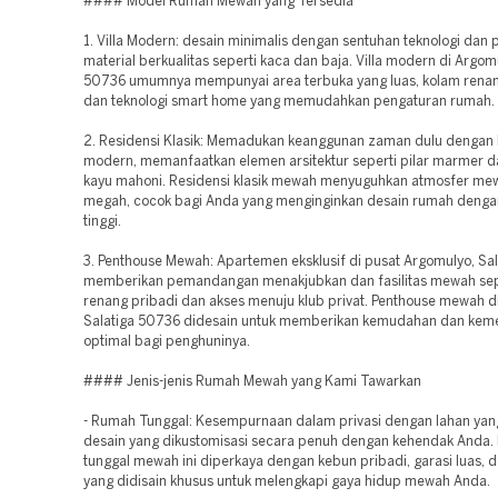
#### Model Rumah Mewah yang Tersedia
1. Villa Modern: desain minimalis dengan sentuhan teknologi dan
material berkualitas seperti kaca dan baja. Villa modern di Argom
50736 umumnya mempunyai area terbuka yang luas, kolam renan
dan teknologi smart home yang memudahkan pengaturan rumah.
2. Residensi Klasik: Memadukan keanggunan zaman dulu dengan 
modern, memanfaatkan elemen arsitektur seperti pilar marmer 
kayu mahoni. Residensi klasik mewah menyuguhkan atmosfer me
megah, cocok bagi Anda yang menginginkan desain rumah denga
tinggi.
3. Penthouse Mewah: Apartemen eksklusif di pusat Argomulyo, Sa
memberikan pemandangan menakjubkan dan fasilitas mewah sep
renang pribadi dan akses menuju klub privat. Penthouse mewah d
Salatiga 50736 didesain untuk memberikan kemudahan dan ke
optimal bagi penghuninya.
#### Jenis-jenis Rumah Mewah yang Kami Tawarkan
- Rumah Tunggal: Kesempurnaan dalam privasi dengan lahan yan
desain yang dikustomisasi secara penuh dengan kehendak Anda
tunggal mewah ini diperkaya dengan kebun pribadi, garasi luas, da
yang didisain khusus untuk melengkapi gaya hidup mewah Anda.