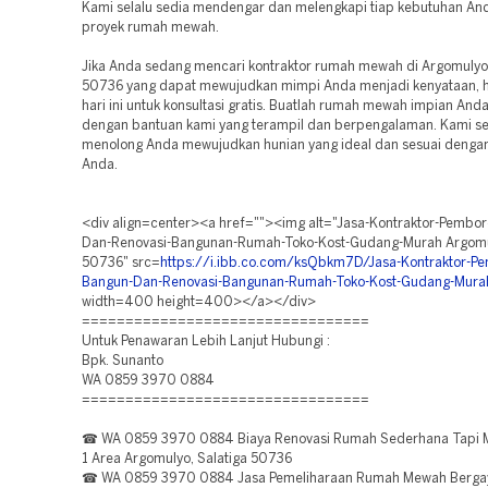
Kami selalu sedia mendengar dan melengkapi tiap kebutuhan An
proyek rumah mewah.
Jika Anda sedang mencari kontraktor rumah mewah di Argomulyo,
50736 yang dapat mewujudkan mimpi Anda menjadi kenyataan, 
hari ini untuk konsultasi gratis. Buatlah rumah mewah impian Anda
dengan bantuan kami yang terampil dan berpengalaman. Kami s
menolong Anda mewujudkan hunian yang ideal dan sesuai denga
Anda.
<div align=center><a href=""><img alt="Jasa-Kontraktor-Pembo
Dan-Renovasi-Bangunan-Rumah-Toko-Kost-Gudang-Murah Argomul
50736" src=
https://i.ibb.co.com/ksQbkm7D/Jasa-Kontraktor-P
Bangun-Dan-Renovasi-Bangunan-Rumah-Toko-Kost-Gudang-Murah
width=400 height=400></a></div>
=================================
Untuk Penawaran Lebih Lanjut Hubungi :
Bpk. Sunanto
WA 0859 3970 0884
=================================
☎ WA 0859 3970 0884 Biaya Renovasi Rumah Sederhana Tapi 
1 Area Argomulyo, Salatiga 50736
☎ WA 0859 3970 0884 Jasa Pemeliharaan Rumah Mewah Berga