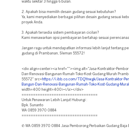
waktu sekitar 3 hingga 6 bulan.
2. Apakah bisa memilih desain gudang sesuai kebutuhan?
Ya, kami menyediakan berbagai pilihan desain gudang sesuai keb
proyek Anda.
3. Apakah tersedia sistem pembayaran cicilan?
Kami menawarkan opsi pembayaran bertahap sesuai perencanaan
Jangan ragu untuk mendapatkan informasi lebih lanjut tentang 
gudang di Prambanan, Sleman 55572!
<div align=center><a href=""><img alt="Jasa-Kontraktor-Pembo
Dan-Renovasi-Bangunan-Rumah-Toko-Kost-Gudang-Murah Pramb
55572" src=
https://i.ibb.co.com/TDQYnwgk/Jasa-Kontraktor-P
Bangun-Dan-Renovasi-Bangunan-Rumah-Toko-Kost-Gudang-Murah
width=400 height=400></a></div>
=================================
Untuk Penawaran Lebih Lanjut Hubungi :
Bpk. Sunanto
WA 0859 3970 0884
=================================
✆ WA 0859 3970 0884 Jasa Pemborong Perbaikan Gudang Baja B