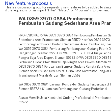
New feature proposals
This is a discussion group for requesting new features to be added to Vanta
if the request is for an import "Filter", "Macro", or "Program" improvement.
WA 0859 3970 0884 Pemborong
Pembuatan Gudang Sederhana Area Pra
PROFESIONAL ✆ WA 0859 3970 0884 Pemborong Pembuatan G
Sederhana Area Prambanan, Sleman 55572 ~ ☏ WA 0859 3970
Pemborong Pembuatan Gudang Sederhana Area Prambanan, Sl
WA 0859 3970 0884 Pemborong Pembangunan Gudang Pabrik D
Cangkringan, Sleman 55583 ☏ WA 0859 3970 0884 Biaya Pendi
Rangka Baja Area Depok, Sleman 55282 ✆ WA 0859 3970 0884 
Perbaikan Gudang Konstruksi Baja Ringan Area Pakem, Sleman 
0859 3970 0884 Perusahaan Bongkar Gudang Rangka Baja Area 
Sleman 55583 ☏ WA 0859 3970 0884 Jasa Kontraktor Bongkar
Transhipment Murah Minggir, Sleman 55562
WA 0859 3970 0884 Layanan Kontraktor Gudang Terpercaya di
Sleman 55572 â€“ Jaminan Pembangunan Gudang Profesional
Alasan Memilih Jasa Konstruksi Gudang Profesional di Prambana
55572