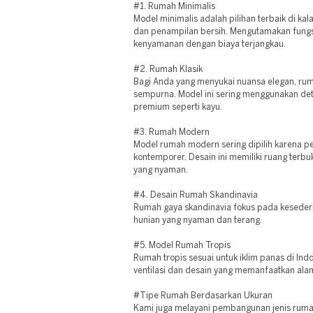
#1. Rumah Minimalis
Model minimalis adalah pilihan terbaik di ka
dan penampilan bersih. Mengutamakan fungs
kenyamanan dengan biaya terjangkau.
#2. Rumah Klasik
Bagi Anda yang menyukai nuansa elegan, ruma
sempurna. Model ini sering menggunakan deta
premium seperti kayu.
#3. Rumah Modern
Model rumah modern sering dipilih karena p
kontemporer. Desain ini memiliki ruang terbuka
yang nyaman.
#4. Desain Rumah Skandinavia
Rumah gaya skandinavia fokus pada keseder
hunian yang nyaman dan terang.
#5. Model Rumah Tropis
Rumah tropis sesuai untuk iklim panas di Indo
ventilasi dan desain yang memanfaatkan ala
#Tipe Rumah Berdasarkan Ukuran
Kami juga melayani pembangunan jenis ruma