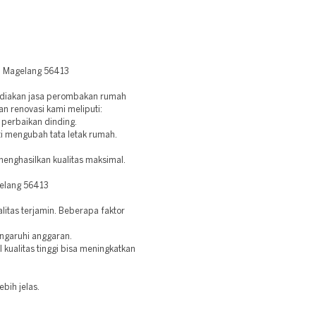
r, Magelang 56413
ediakan jasa perombakan rumah
an renovasi kami meliputi:
, perbaikan dinding.
ti mengubah tata letak rumah.
enghasilkan kualitas maksimal.
elang 56413
itas terjamin. Beberapa faktor
ngaruhi anggaran.
kualitas tinggi bisa meningkatkan
ebih jelas.