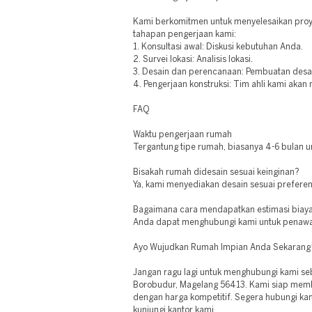
Kami berkomitmen untuk menyelesaikan proye
tahapan pengerjaan kami:
1. Konsultasi awal: Diskusi kebutuhan Anda.
2. Survei lokasi: Analisis lokasi.
3. Desain dan perencanaan: Pembuatan desa
4. Pengerjaan konstruksi: Tim ahli kami akan
FAQ
Waktu pengerjaan rumah
Tergantung tipe rumah, biasanya 4-6 bulan unt
Bisakah rumah didesain sesuai keinginan?
Ya, kami menyediakan desain sesuai preferen
Bagaimana cara mendapatkan estimasi biay
Anda dapat menghubungi kami untuk penawar
Ayo Wujudkan Rumah Impian Anda Sekarang
Jangan ragu lagi untuk menghubungi kami seb
Borobudur, Magelang 56413. Kami siap membe
dengan harga kompetitif. Segera hubungi kam
kunjungi kantor kami.