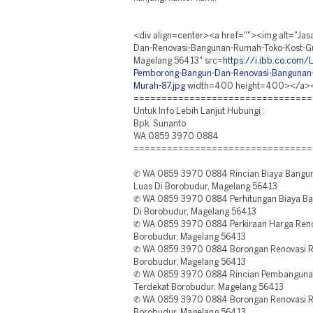
<div align=center><a href=""><img alt="Ja
Dan-Renovasi-Bangunan-Rumah-Toko-Kost-G
Magelang 56413" src=
https://i.ibb.co.com/
Pemborong-Bangun-Dan-Renovasi-Bangunan
Murah-87.jpg
width=400 height=400></a><
================================
Untuk Info Lebih Lanjut Hubungi :
Bpk. Sunanto
WA 0859 3970 0884
================================
✆ WA 0859 3970 0884 Rincian Biaya Bangun 
Luas Di Borobudur, Magelang 56413
✆ WA 0859 3970 0884 Perhitungan Biaya Ban
Di Borobudur, Magelang 56413
✆ WA 0859 3970 0884 Perkiraan Harga Ren
Borobudur, Magelang 56413
✆ WA 0859 3970 0884 Borongan Renovasi R
Borobudur, Magelang 56413
✆ WA 0859 3970 0884 Rincian Pembangunan 
Terdekat Borobudur, Magelang 56413
✆ WA 0859 3970 0884 Borongan Renovasi R
Borobudur, Magelang 56413