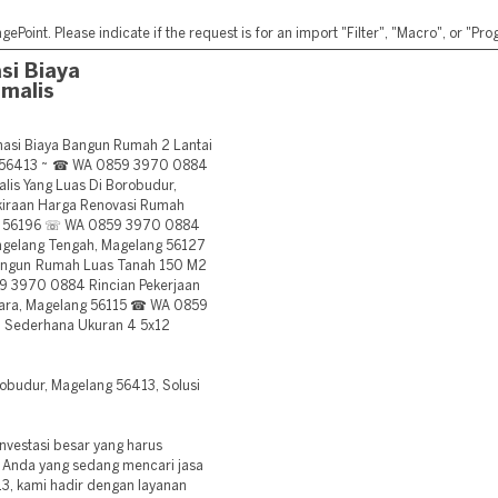
ePoint. Please indicate if the request is for an import "Filter", "Macro", or "P
si Biaya
malis
si Biaya Bangun Rumah 2 Lantai
ng 56413 ~ ☎ WA 0859 3970 0884
lis Yang Luas Di Borobudur,
iraan Harga Renovasi Rumah
ng 56196 ☏ WA 0859 3970 0884
agelang Tengah, Magelang 56127
angun Rumah Luas Tanah 150 M2
9 3970 0884 Rincian Pekerjaan
tara, Magelang 56115 ☎ WA 0859
 Sederhana Ukuran 4 5x12
budur, Magelang 56413, Solusi
vestasi besar yang harus
 Anda yang sedang mencari jasa
3, kami hadir dengan layanan