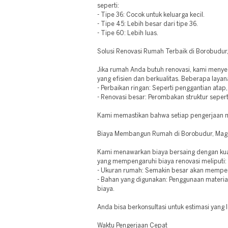
seperti:
- Tipe 36: Cocok untuk keluarga kecil.
- Tipe 45: Lebih besar dari tipe 36.
- Tipe 60: Lebih luas.
Solusi Renovasi Rumah Terbaik di Borobudu
Jika rumah Anda butuh renovasi, kami meny
yang efisien dan berkualitas. Beberapa layan
- Perbaikan ringan: Seperti penggantian atap
- Renovasi besar: Perombakan struktur seper
Kami memastikan bahwa setiap pengerjaan m
Biaya Membangun Rumah di Borobudur, Mag
Kami menawarkan biaya bersaing dengan kual
yang mempengaruhi biaya renovasi meliputi:
- Ukuran rumah: Semakin besar akan mempe
- Bahan yang digunakan: Penggunaan material 
biaya.
Anda bisa berkonsultasi untuk estimasi yang l
Waktu Pengerjaan Cepat