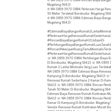
✆ WA 0859 3970 0884 Rincian Biaya Bangun
Magelang 56413
✆ WA 0859 3970 0884 Perkiraan Harga Ren
50 Meter Terdekat Borobudur, Magelang 56
✆ WA 0859 3970 0884 Estimasi Biaya Bangu
Magelang 56413
#EstimasiBiayaBangunRumah2LantaiMinimal
#PerkiraanHargaRenovasiRumahSederhana
#RincianBiayaBangunRumah10JutaanDi
#PerhitunganBiayaBangunRumahLuasTanah
#RincianPekerjaanRuangTamuMinimalisTerd
#PerkiraanHargaRenovasiRumahSederhana
☏ WA 0859 3970 0884 Perhitungan Biaya Ba
Di Borobudur, Magelang 56413 ☏ WA 0859 
Rumah 2 Lantai Minimalis Yang Luas Terdek
WA 0859 3970 0884 Estimasi Biaya Renovas
Kampung Di Borobudur, Magelang 56413 ☏
Renovasi Rumah Sederhana 2 Kamar Di Kam
56413 ☏ WA 0859 3970 0884 Rincian Pem
Tanah 50 Meter Di Borobudur, Magelang 5
Estimasi Biaya Renovasi Rumah Kontrakan M
56413 ☏ WA 0859 3970 0884 Rincian Pem
Kamar Di Kampung Di Borobudur, Magelan
Vendor Renovasi Rumah Kontrakan Murah B