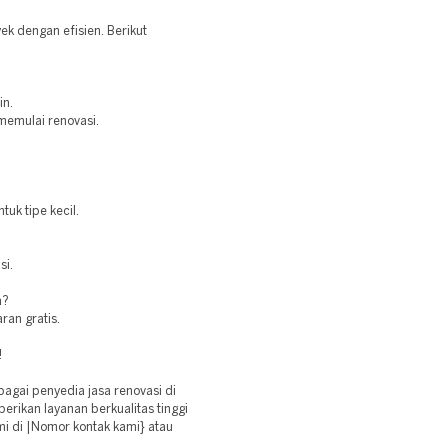
k dengan efisien. Berikut
in.
 memulai renovasi.
uk tipe kecil.
si.
a?
an gratis.
!
agai penyedia jasa renovasi di
rikan layanan berkualitas tinggi
i di |Nomor kontak kami} atau