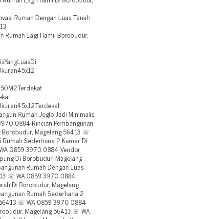
 Rumah Lagi Hamil Di Borobudur,
ovasi Rumah Dengan Luas Tanah
413
n Rumah Lagi Hamil Borobudur,
isYangLuasDi
Ukuran45x12
150M2Terdekat
ekat
Ukuran45x12Terdekat
ngun Rumah Joglo Jadi Minimalis
3970 0884 Rincian Pembangunan
at Borobudur, Magelang 56413 ☏
i Rumah Sederhana 2 Kamar Di
 WA 0859 3970 0884 Vendor
pung Di Borobudur, Magelang
bangunan Rumah Dengan Luas
6413 ☏ WA 0859 3970 0884
urah Di Borobudur, Magelang
bangunan Rumah Sederhana 2
g 56413 ☏ WA 0859 3970 0884
orobudur, Magelang 56413 ☏ WA