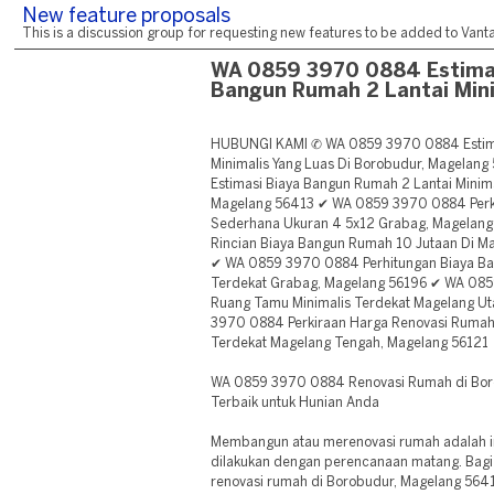
New feature proposals
This is a discussion group for requesting new features to be added to Vantag
WA 0859 3970 0884 Estima
Bangun Rumah 2 Lantai Mini
HUBUNGI KAMI ✆ WA 0859 3970 0884 Estima
Minimalis Yang Luas Di Borobudur, Magela
Estimasi Biaya Bangun Rumah 2 Lantai Minima
Magelang 56413 ✔ WA 0859 3970 0884 Perk
Sederhana Ukuran 4 5x12 Grabag, Magela
Rincian Biaya Bangun Rumah 10 Jutaan Di M
✔ WA 0859 3970 0884 Perhitungan Biaya B
Terdekat Grabag, Magelang 56196 ✔ WA 085
Ruang Tamu Minimalis Terdekat Magelang U
3970 0884 Perkiraan Harga Renovasi Rumah
Terdekat Magelang Tengah, Magelang 56121
WA 0859 3970 0884 Renovasi Rumah di Boro
Terbaik untuk Hunian Anda
Membangun atau merenovasi rumah adalah in
dilakukan dengan perencanaan matang. Bagi
renovasi rumah di Borobudur, Magelang 5641