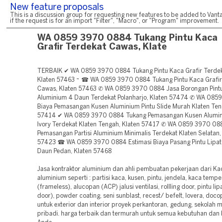
New feature proposals
This is a discussion group for requesting new features to be added to Vanta
if the request is for an import "Filter", "Macro", or "Program" improvement.
WA 0859 3970 0884 Tukang Pintu Kaca
Grafir Terdekat Cawas, Klate
TERBAIK ✔ WA 0859 3970 0884 Tukang Pintu Kaca Grafir Terde
Klaten 57463 ~ ☎ WA 0859 3970 0884 Tukang Pintu Kaca Grafir
Cawas, Klaten 57463 ✆ WA 0859 3970 0884 Jasa Borongan Pintu
Aluminium 4 Daun Terdekat Polanharjo, Klaten 57474 ✆ WA 08
Biaya Pemasangan Kusen Aluminium Pintu Slide Murah Klaten Ten
57414 ✔ WA 0859 3970 0884 Tukang Pemasangan Kusen Alumi
Ivory Terdekat Klaten Tengah, Klaten 57417 ✆ WA 0859 3970 0
Pemasangan Partisi Aluminium Minimalis Terdekat Klaten Selatan,
57423 ☎ WA 0859 3970 0884 Estimasi Biaya Pasang Pintu Lipat
Daun Pedan, Klaten 57468
Jasa kontraktor aluminium dan ahli pembuatan pekerjaan dari K
aluminium seperti : partisi kaca, kusen, pintu, jendela, kaca temp
(frameless), alucopan (ACP) jalusi ventilasi, rollling door, pintu lip
door), powder coating, seni sunblast, recest/ befelt, lovera, doco
untuk exterior dan interior proyek perkantoran, gedung, sekola
pribadi. harga terbaik dan termurah untuk semua kebutuhan dan