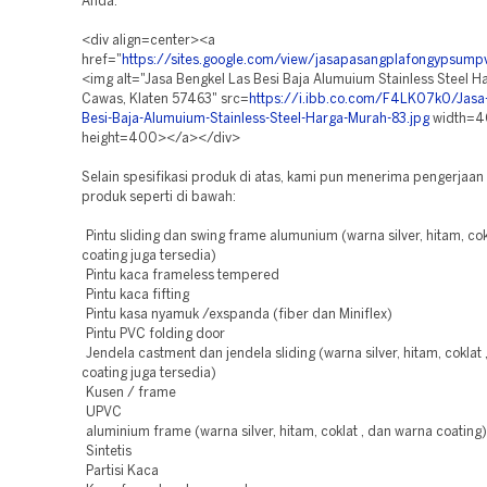
Anda.
<div align=center><a
href="
https://sites.google.com/view/jasapasangplafongypsum
<img alt="Jasa Bengkel Las Besi Baja Alumuium Stainless Steel 
Cawas, Klaten 57463" src=
https://i.ibb.co.com/F4LK07k0/Jasa-
Besi-Baja-Alumuium-Stainless-Steel-Harga-Murah-83.jpg
width=
height=400></a></div>
Selain spesifikasi produk di atas, kami pun menerima pengerjaan
produk seperti di bawah:
Pintu sliding dan swing frame alumunium (warna silver, hitam, cok
coating juga tersedia)
Pintu kaca frameless tempered
Pintu kaca fifting
Pintu kasa nyamuk /exspanda (fiber dan Miniflex)
Pintu PVC folding door
Jendela castment dan jendela sliding (warna silver, hitam, coklat 
coating juga tersedia)
Kusen / frame
UPVC
aluminium frame (warna silver, hitam, coklat , dan warna coating)
Sintetis
Partisi Kaca