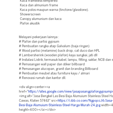
Kaca frameless tempered
Kaca dan almunium frame
Kaca polos maupun warna (tinctone/glasstone).
Showerscreen
Canopy alumunium dan kaca
Plafon akustik
Melayani pekerjaan lainnya :
# Plafon dan partisi gypsum
# Pembuatan rangka atap Galvalum (baja ringan)
# Wood partisi (melamine) back drop, cat duco dan HPL
# Lambersherink (wooden plafon) kayu sungkai, jati dll
# Instalasi Listrik, termasuk kabel, lampu, fitting, saklar, NCB dan
# Pemasangan wall paper dan stiker billboard
# Pemasangan alucopan, granit dan branding Billboard
# Pembuatan meubel atau furniture kayu / almari
# Renovasi rumah dan kantor dll.
<div align=center><a
href="
https://sites.google.com/view/jasapasangplafongypsum
<img alt="Jasa Bengkel Las Besi Baja Alumuium Stainless Steel 
Cawas, Klaten 57463" src=
https://i.ibb.co.com/NgpqccJ4/Jasa-
Besi-Baja-Alumuium-Stainless-Steel-Harga-Murah-24.jpg
width=
height=400></a></div>