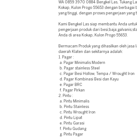
WA 0859 3970 0884 Bengkel Las, Tukang Las 
Kokap, Kulon Progo 55653 dengan berbagai 
yang tinggi, dengan proses pengerjaan yang t
Kami Bengkel Las siap membantu Anda unt
pengerjaan produk dari besi;baja;galvanis;st
Anda di area Kokap, Kulon Progo 55653.
Bermacam Produk yang dihasilkan oleh jasa 
daerah Klaten dan sekitarnya adalah:
1. Pagar :
a. Pagar Minimalis Modern
b. Pagar stainless Steel
c. Pagar Besi Hollow, Tempa / Wrought Iron
d. Pagar Kombinasi Besi dan Kayu
e. Pagar BRC
f. Pagar Pirkan
2. Pintu :
a. Pintu Minimalis
b. Pintu Stainless
c. Pintu Wrought Iron
d. Pintu Lipat
e. Pintu Garasi
f. Pintu Gudang
g. Pintu Pagar