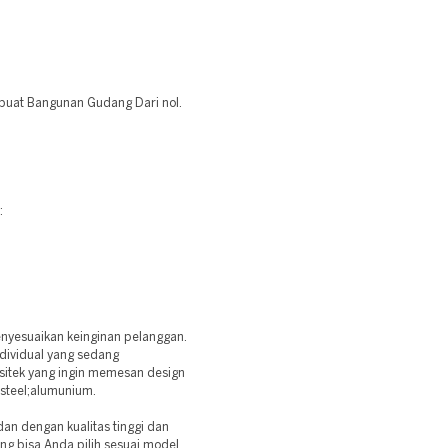
 buat Bangunan Gudang Dari nol.
:
enyesuaikan keinginan pelanggan.
ndividual yang sedang
itek yang ingin memesan design
s steel;alumunium.
an dengan kualitas tinggi dan
g bisa Anda pilih sesuai model