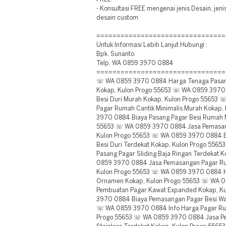
- Konsultasi FREE mengenai jenis Desain, jen
desain custom
================================
Untuk Informasi Lebih Lanjut Hubungi :
Bpk. Sunanto
Telp. WA 0859 3970 0884
================================
☏ WA 0859 3970 0884 Harga Tenaga Pasang
Kokap, Kulon Progo 55653 ☏ WA 0859 3970
Besi Duri Murah Kokap, Kulon Progo 55653
Pagar Rumah Cantik Minimalis Murah Kokap
3970 0884 Biaya Pasang Pagar Besi Rumah M
55653 ☏ WA 0859 3970 0884 Jasa Pemasan
Kulon Progo 55653 ☏ WA 0859 3970 0884 Es
Besi Duri Terdekat Kokap, Kulon Progo 55
Pasang Pagar Sliding Baja Ringan Terdekat 
0859 3970 0884 Jasa Pemasangan Pagar R
Kulon Progo 55653 ☏ WA 0859 3970 0884 Ha
Ornamen Kokap, Kulon Progo 55653 ☏ WA 0
Pembuatan Pagar Kawat Expanded Kokap, K
3970 0884 Biaya Pemasangan Pagar Besi Wa
☏ WA 0859 3970 0884 Info Harga Pagar Rum
Progo 55653 ☏ WA 0859 3970 0884 Jasa P