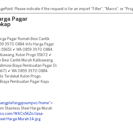
ePoint. Please indicate if the request is for an import "Filter", "Macro", or "P
arga Pagar
okap
rga Pagar Rumah Besi Cantik
59 3970 0884 Info Harga Pagar
go 55653 ✔ WA 0859 3970 0884
ibawang, Kulon Progo 55672 ✔
Besi Cantik Murah Kalibawang,
timasi Biaya Pembuatan Pagar Di
 55671 ✔ WA 0859 3970 0884
s Terdekat Kulon Progo,
Biaya Pembuatan Pagar Kayu
pasangplafongypsumpvc/home
">
um Stainless Steel Harga Murah
bb.co.com/W4Cs56Zn/Jasa-
teel-Harga-Murah-14.jpg