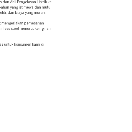
dan Ahli Pengelasan Listrik ke
bahan yang istimewa dan mutu
eliti, dan biaya yang murah.
uk mengerjakan pemesanan
ainless steel menurut keinginan
las untuk konsumen kami di