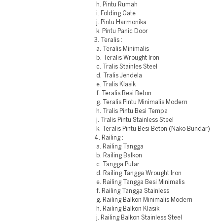
h. Pintu Rumah
i. Folding Gate
j. Pintu Harmonika
k. Pintu Panic Door
3. Teralis :
a. Teralis Minimalis
b. Teralis Wrought Iron
c. Tralis Stainles Steel
d. Tralis Jendela
e. Tralis Klasik
f. Teralis Besi Beton
g. Teralis Pintu Minimalis Modern
h. Tralis Pintu Besi Tempa
j. Tralis Pintu Stainless Steel
k. Teralis Pintu Besi Beton (Nako Bundar)
4. Railing :
a. Railing Tangga
b. Railing Balkon
c. Tangga Putar
d. Railing Tangga Wrought Iron
e. Railing Tangga Besi Minimalis
f. Railing Tangga Stainless
g. Railing Balkon Minimalis Modern
h. Railing Balkon Klasik
j. Railing Balkon Stainless Steel