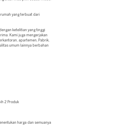
 rumah yang terbuat dari
ngan ketelitian yang tinggi
prima. Kami juga mengerjakan
erkantoran, apartemen, Pabrik,
asilitas umum lainnya berbahan
ih 2 Produk
 menentukan harga dan semuanya