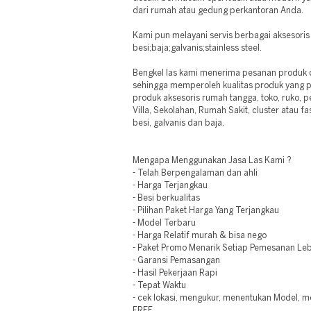
dari rumah atau gedung perkantoran Anda.
Kami pun melayani servis berbagai aksesoris
besi;baja;galvanis;stainless steel.
Bengkel las kami menerima pesanan produk de
sehingga memperoleh kualitas produk yang 
produk aksesoris rumah tangga, toko, ruko, p
Villa, Sekolahan, Rumah Sakit, cluster atau f
besi, galvanis dan baja.
Mengapa Menggunakan Jasa Las Kami ?
- Telah Berpengalaman dan ahli
- Harga Terjangkau
- Besi berkualitas
- Pilihan Paket Harga Yang Terjangkau
- Model Terbaru
- Harga Relatif murah & bisa nego
- Paket Promo Menarik Setiap Pemesanan Leb
- Garansi Pemasangan
- Hasil Pekerjaan Rapi
- Tepat Waktu
- cek lokasi, mengukur, menentukan Model,
FREE