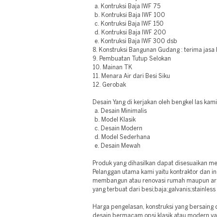
a. Kontruksi Baja IWF 75
b. Kontruksi Baja IWF 100
c. Kontruksi Baja IWF 150
d. Kontruksi Baja IWF 200
e. Kontruksi Baja IWF 300 dsb
8. Konstruksi Bangunan Gudang : terima jasa
9. Pembuatan Tutup Selokan
10. Mainan TK
11. Menara Air dari Besi Siku
12. Gerobak
Desain Yang di kerjakan oleh bengkel las kami
a. Desain Minimalis
b. Model Klasik
c. Desain Modern
d. Model Sederhana
e. Desain Mewah
Produk yang dihasilkan dapat disesuaikan m
Pelanggan utama kami yaitu kontraktor dan i
membangun atau renovasi rumah maupun ars
yang terbuat dari besi;baja;galvanis;stainles
Harga pengelasan, konstruksi yang bersaing d
desain bermacam opsi klasik atau modern yan