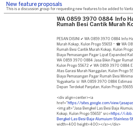
New feature proposals
This is a discussion group for requesting new features to be added to Vantag
WA 0859 3970 0884 Info H
Rumah Besi Cantik Murah K
PESAN DISINI ✔ WA 0859 3970 0884 Info Ha
Murah Kokap, Kulon Progo 55653 ~ ☎ WA 08
Rumah Besi Cantik Murah Kokap, Kulon Pro
Biaya Pemasangan Pagar Lipat Expanded Kal
WA 0859 3970 0884 Jasa Bikin Pagar Rumah 
Kulon Progo 55672 ✔ WA 0859 3970 0884 Es
Atas Garasi Murah Nanggulan, Kulon Progo
Biaya Pemasangan Pagar Rumah Besi Minimali
Yogyakarta ☏ WA 0859 3970 0884 Estimasi 
Depan Terdekat Panjatan, Kulon Progo 55655
<div align=center><a
href="
https://sites.google.com/view/jasa
<img alt="Jasa Bengkel Las Besi Baja Alumui
Kokap, Kulon Progo 55653" src=
https://i.i
Bengkel-Las-Besi-Baja-Alumuium-Stainless-S
width=400 height=400></a></div>