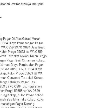
is bahan, estimasi biaya, maupun
=
=
 Pagar Di Atas Garasi Murah
 0884 Biaya Pemasangan Pagar
 ☏ WA 0859 3970 0884 Jasa Buat
, Kulon Progo 55653 ☏ WA 0859
otif Terdekat Kokap, Kulon Progo
gan Pagar Besi Ornamen Kokap,
timasi Biaya Pembuatan Pagar
653 ☏ WA 0859 3970 0884 Biaya
Kokap, Kulon Progo 55653 ☏ WA
umah Conwood Terdekat Kokap,
rga Fabrikasi Pagar Besi
859 3970 0884 Estimasi Biaya
ulon Progo 55653 ☏ WA 0859
rung Kokap, Kulon Progo 55653
ah Besi Minimalis Kokap, Kulon
emasangan Pagar Dorong