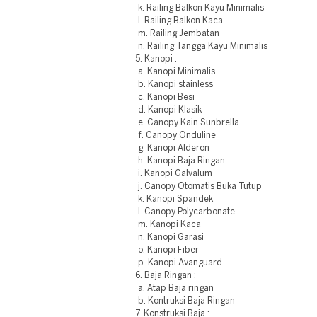
k. Railing Balkon Kayu Minimalis
l. Railing Balkon Kaca
m. Railing Jembatan
n. Railing Tangga Kayu Minimalis
5. Kanopi :
a. Kanopi Minimalis
b. Kanopi stainless
c. Kanopi Besi
d. Kanopi Klasik
e. Canopy Kain Sunbrella
f. Canopy Onduline
g. Kanopi Alderon
h. Kanopi Baja Ringan
i. Kanopi Galvalum
j. Canopy Otomatis Buka Tutup
k. Kanopi Spandek
l. Canopy Polycarbonate
m. Kanopi Kaca
n. Kanopi Garasi
o. Kanopi Fiber
p. Kanopi Avanguard
6. Baja Ringan :
a. Atap Baja ringan
b. Kontruksi Baja Ringan
7. Konstruksi Baja :