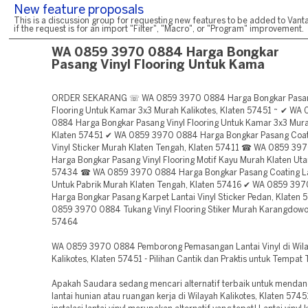
New feature proposals
This is a discussion group for requesting new features to be added to Vanta
if the request is for an import "Filter", "Macro", or "Program" improvement.
WA 0859 3970 0884 Harga Bongkar
Pasang Vinyl Flooring Untuk Kama
ORDER SEKARANG ☏ WA 0859 3970 0884 Harga Bongkar Pasan
Flooring Untuk Kamar 3x3 Murah Kalikotes, Klaten 57451 ~ ✔ WA
0884 Harga Bongkar Pasang Vinyl Flooring Untuk Kamar 3x3 Murah
Klaten 57451 ✔ WA 0859 3970 0884 Harga Bongkar Pasang Coat
Vinyl Sticker Murah Klaten Tengah, Klaten 57411 ☎ WA 0859 39
Harga Bongkar Pasang Vinyl Flooring Motif Kayu Murah Klaten Uta
57434 ☎ WA 0859 3970 0884 Harga Bongkar Pasang Coating Lan
Untuk Pabrik Murah Klaten Tengah, Klaten 57416 ✔ WA 0859 39
Harga Bongkar Pasang Karpet Lantai Vinyl Sticker Pedan, Klate
0859 3970 0884 Tukang Vinyl Flooring Stiker Murah Karangdowo
57464
WA 0859 3970 0884 Pemborong Pemasangan Lantai Vinyl di Wil
Kalikotes, Klaten 57451 - Pilihan Cantik dan Praktis untuk Tempat
Apakah Saudara sedang mencari alternatif terbaik untuk mendan
lantai hunian atau ruangan kerja di Wilayah Kalikotes, Klaten 574