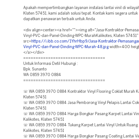
Apakah mempertimbangkan layanan instalasi lantai vinil di wilayah
Klaten 57451, kami adalah solusi tepat. Kontak kami segera untuk 
dapatkan penawaran terbaik untuk Anda.
<div align=center><a href=""><img alt="Jasa-Kontraktor-Pemasa
Vinyl-PVC-dan-Panel-Dinding-WPC-MurahKalikotes, Klaten 57451"
src=
https://i.ibb.co.com/1YhrHbp9/Jasa-Kontraktor-Pemasangan
Vinyl-PVC-dan-Panel-Dinding-WPC-Murah-48.jpg
width=400 hei
</a></div>
=================================
Untuk Informasi Detil Hubungi :
Bpk. Sunanto
WA 0859 3970 0884
=================================
☏ WA 0859 3970 0884 Kontraktor Vinyl Flooring Coklat Murah Ka
Klaten 57451
☏ WA 0859 3970 0884 Jasa Pemborong Vinyl Pelapis Lantai Cokla
Klaten 57451
☏ WA 0859 3970 0884 Harga Bongkar Pasang Karpet Lantai Viny
Kalikotes, Klaten 57451
☏ WA 0859 3970 0884 Tukang Karpet Lantai Vinyl Untuk Ruang
Kalikotes, Klaten 57451
☏ WA 0859 3970 0884 Harga Bongkar Pasang Coating Lantai Vin