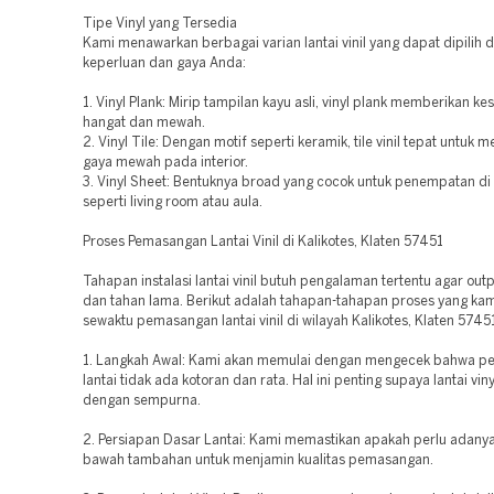
Tipe Vinyl yang Tersedia
Kami menawarkan berbagai varian lantai vinil yang dapat dipilih
keperluan dan gaya Anda:
1. Vinyl Plank: Mirip tampilan kayu asli, vinyl plank memberikan k
hangat dan mewah.
2. Vinyl Tile: Dengan motif seperti keramik, tile vinil tepat untuk
gaya mewah pada interior.
3. Vinyl Sheet: Bentuknya broad yang cocok untuk penempatan di
seperti living room atau aula.
Proses Pemasangan Lantai Vinil di Kalikotes, Klaten 57451
Tahapan instalasi lantai vinil butuh pengalaman tertentu agar ou
dan tahan lama. Berikut adalah tahapan-tahapan proses yang kam
sewaktu pemasangan lantai vinil di wilayah Kalikotes, Klaten 5745
1. Langkah Awal: Kami akan memulai dengan mengecek bahwa p
lantai tidak ada kotoran dan rata. Hal ini penting supaya lantai vinyl
dengan sempurna.
2. Persiapan Dasar Lantai: Kami memastikan apakah perlu adanya
bawah tambahan untuk menjamin kualitas pemasangan.