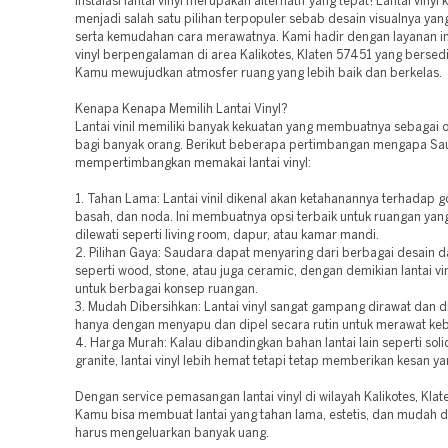
instalasi lantai vinyl merupakan alternatif yang tepat! Lantai vinyl k
menjadi salah satu pilihan terpopuler sebab desain visualnya y
serta kemudahan cara merawatnya. Kami hadir dengan layanan ins
vinyl berpengalaman di area Kalikotes, Klaten 57451 yang berse
Kamu mewujudkan atmosfer ruang yang lebih baik dan berkelas.
Kenapa Kenapa Memilih Lantai Vinyl?
Lantai vinil memiliki banyak kekuatan yang membuatnya sebagai 
bagi banyak orang. Berikut beberapa pertimbangan mengapa Sa
mempertimbangkan memakai lantai vinyl:
1. Tahan Lama: Lantai vinil dikenal akan ketahanannya terhadap g
basah, dan noda. Ini membuatnya opsi terbaik untuk ruangan yang
dilewati seperti living room, dapur, atau kamar mandi.
2. Pilihan Gaya: Saudara dapat menyaring dari berbagai desain d
seperti wood, stone, atau juga ceramic, dengan demikian lantai vin
untuk berbagai konsep ruangan.
3. Mudah Dibersihkan: Lantai vinyl sangat gampang dirawat dan di
hanya dengan menyapu dan dipel secara rutin untuk merawat keb
4. Harga Murah: Kalau dibandingkan bahan lantai lain seperti sol
granite, lantai vinyl lebih hemat tetapi tetap memberikan kesan ya
Dengan service pemasangan lantai vinyl di wilayah Kalikotes, Klat
Kamu bisa membuat lantai yang tahan lama, estetis, dan mudah d
harus mengeluarkan banyak uang.