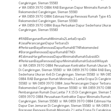
Cangkringan, Sleman 55583
✔ WA 0859 3970 0884 RAB Bangunan Dapur Minimalis Rumah S
Rekomended Cangkringan, Sleman 55583
✔ WA 0859 3970 0884 Estimasi Harga Renovasi Rumah Type 4
Rekomended Cangkringan, Sleman 55583
✔ WA 0859 3970 0884 Biaya Perbaikan Dapur Sederhana Ukuran
Cangkringan, Sleman 55583
#RABBangunanRumahMinimalis2LantaiEropaDi
#JasaPerancanganDapurTerbaruDi
#PerkiraanBiayaRenovasiDapurRumahBTNRekomended
#BoronganRenovasiDapurRumahBTNDi
#EstimasiHargaRenovasiDapurMinimalisRumahSubsidiDi
#PerkiraanBiayaRenovasiDapurMinimalisRumahSubsidiWilayah
☏ WA 0859 3970 0884 Perusahaan Kontraktor Rumah Ukuran 
Di Cangkringan, Sleman 55583 ☏ WA 0859 3970 0884 RAB Ban
Sederhana Ukuran 4x6 Di Cangkringan, Sleman 55583 ☏ WA 08
0884 RAB Bangunan Rumah Minimalis 2 Lantai Eropa Di Cangkri
55583 ☏ WA 0859 3970 0884 Jasa Perancangan Dapur Terbaru
Rekomended Cangkringan, Sleman 55583 ☏ WA 0859 3970 08
Pembangunan Rumah Dua Lantai 7 X 15 Di Cangkringan, Sleman
0859 3970 0884 Perusahaan Kontraktor Dapur Minimalis Rumah 
Cangkringan, Sleman 55583 ☏ WA 0859 3970 0884 Estimasi Ha
Dapur Dan Jemuran Di Cangkringan, Sleman 55583 ☏ WA 0859
Borongan Renovasi Rumah Minimalis 2 Lantai Eropa Di Cangkring