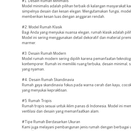
#1. Desain Rumah Minimalis
Model minimalis adalah pilihan terbaik di kalangan masyarakat k
simpelnya desain dan kesan elegan. Mengutamakan fungsi, model 
memberikan kesan luas dengan anggaran rendah.
#2. Model Rumah Klasik
Bagi Anda yang menyukai nuansa elegan, rumah klasik adalah pili
Model ini sering menggunakan detail dekoratif dan material prem
marmer.
#3. Desain Rumah Modern
Model rumah modern sering dipilih karena pemanfaatan teknolog
kontemporer. Rumah ini memiliki ruang terbuka, desain minimal, se
yang nyaman.
#4. Desain Rumah Skandinavia
Rumah gaya skandinavia fokus pada warna cerah dan kayu, coco
yang menyukai kepraktisan.
#5. Rumah Tropis
Rumah tropis sesuai untuk iklim panas di Indonesia. Model ini mem
ventilasi dan desain yang memanfaatkan alam.
#Tipe Rumah Berdasarkan Ukuran
Kami juga melayani pembangunan jenis rumah dengan berbagai 