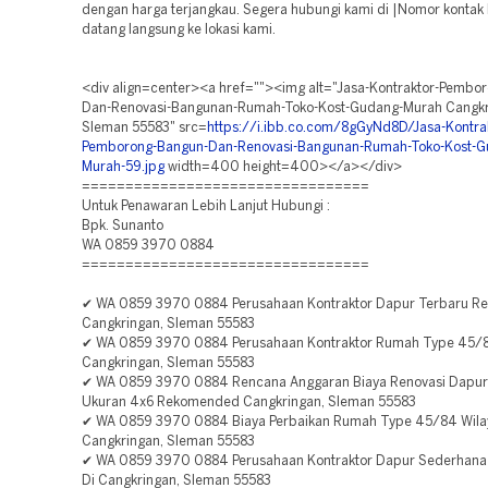
dengan harga terjangkau. Segera hubungi kami di |Nomor kontak 
datang langsung ke lokasi kami.
<div align=center><a href=""><img alt="Jasa-Kontraktor-Pembo
Dan-Renovasi-Bangunan-Rumah-Toko-Kost-Gudang-Murah Cangkr
Sleman 55583" src=
https://i.ibb.co.com/8gGyNd8D/Jasa-Kontra
Pemborong-Bangun-Dan-Renovasi-Bangunan-Rumah-Toko-Kost-G
Murah-59.jpg
width=400 height=400></a></div>
=================================
Untuk Penawaran Lebih Lanjut Hubungi :
Bpk. Sunanto
WA 0859 3970 0884
=================================
✔ WA 0859 3970 0884 Perusahaan Kontraktor Dapur Terbaru 
Cangkringan, Sleman 55583
✔ WA 0859 3970 0884 Perusahaan Kontraktor Rumah Type 45/8
Cangkringan, Sleman 55583
✔ WA 0859 3970 0884 Rencana Anggaran Biaya Renovasi Dapu
Ukuran 4x6 Rekomended Cangkringan, Sleman 55583
✔ WA 0859 3970 0884 Biaya Perbaikan Rumah Type 45/84 Wila
Cangkringan, Sleman 55583
✔ WA 0859 3970 0884 Perusahaan Kontraktor Dapur Sederhana
Di Cangkringan, Sleman 55583