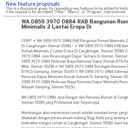
New feature proposals
This is a discussion group for requesting new features to be added to Vanta
if the request is for an import "Filter", "Macro", or "Program" improvement.
WA 0859 3970 0884 RAB Bangunan Ru
Minimalis 2 Lantai Eropa Di
CEPAT ✔ WA 0859 3970 0884 RAB Bangunan Rumah Minimalis 2 
Di Cangkringan, Sleman 55583 ~ ✔ WA 0859 3970 0884 RAB Ba
Rumah Minimalis 2 Lantai Eropa Di Cangkringan, Sleman 55583 
3970 0884 Jasa Perancangan Dapur Terbaru Di Sleman, Slema
0859 3970 0884 Perkiraan Biaya Renovasi Dapur Rumah BTN 
Mlati, Sleman 55286 ✆ WA 0859 3970 0884 Borongan Renovasi
BTN Di Gamping, Sleman 55295 ✆ WA 0859 3970 0884 Estimasi
Renovasi Dapur Minimalis Rumah Subsidi Di Gamping, Sleman 
0859 3970 0884 Perkiraan Biaya Renovasi Dapur Minimalis Rum
Wilayah Gamping, Sleman 55291
WA 0859 3970 0884 Jasa Bangun dan Renovasi Rumah di Cangkr
Sleman 55583 yang Profesional dan Terpercaya
Membangun atau merenovasi rumah adalah investasi besar yang 
dilakukan dengan perencanaan matang. Bagi Anda yang sedang 
kontraktor bangun rumah di Cangkringan, Sleman 55583, kami ha