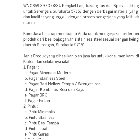
WA 0859 3970 0884 Bengkel Las, Tukang Las dan Spesialis Penge
untuk Serengan, Surakarta 57151 dengan berbagai material yang 
dan kualitas yang unggul, dengan proses pengerjaan yang teliti, d
murah.
Kami Jasa Las siap membantu Anda untuk mengerjakan order p
produk dari besi;baja;galvanis;stainless steel sesuai dengan kein
daerah Serengan, Surakarta 57151.
Jenis Produk yang dihasilkan oleh jasa las untuk konsumen kami di
Klaten dan sekitarnya ialah:
1. Pagar :
a. Pagar Minimalis Modern
b. Pagar stainless Steel
c. Pagar Besi Hollow, Tempa / Wrought Iron
d. Pagar Kombinasi Besi dan Kayu
e. Pagar BRC
f. Pagar Pirkan
2. Pintu :
a. Pintu Minimalis
b. Pintu Stainless
c. Pintu Besi Tempa
d. Pintu Lipat
e. Pintu Garasi