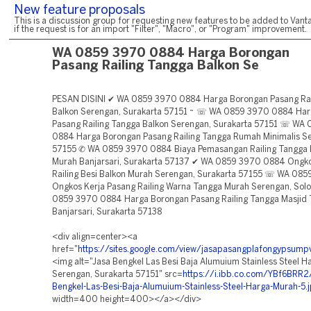
New feature proposals
This is a discussion group for requesting new features to be added to Vanta
if the request is for an import "Filter", "Macro", or "Program" improvement.
WA 0859 3970 0884 Harga Borongan
Pasang Railing Tangga Balkon Se
PESAN DISINI ✔ WA 0859 3970 0884 Harga Borongan Pasang Rai
Balkon Serengan, Surakarta 57151 ~ ☏ WA 0859 3970 0884 Ha
Pasang Railing Tangga Balkon Serengan, Surakarta 57151 ☏ WA
0884 Harga Borongan Pasang Railing Tangga Rumah Minimalis Se
57155 ✆ WA 0859 3970 0884 Biaya Pemasangan Railing Tangga
Murah Banjarsari, Surakarta 57137 ✔ WA 0859 3970 0884 Ongk
Railing Besi Balkon Murah Serengan, Surakarta 57155 ☏ WA 08
Ongkos Kerja Pasang Railing Warna Tangga Murah Serengan, Sol
0859 3970 0884 Harga Borongan Pasang Railing Tangga Masjid 
Banjarsari, Surakarta 57138
<div align=center><a
href="
https://sites.google.com/view/jasapasangplafongypsum
<img alt="Jasa Bengkel Las Besi Baja Alumuium Stainless Steel 
Serengan, Surakarta 57151" src=
https://i.ibb.co.com/YBf6BRR2
Bengkel-Las-Besi-Baja-Alumuium-Stainless-Steel-Harga-Murah-5.
width=400 height=400></a></div>