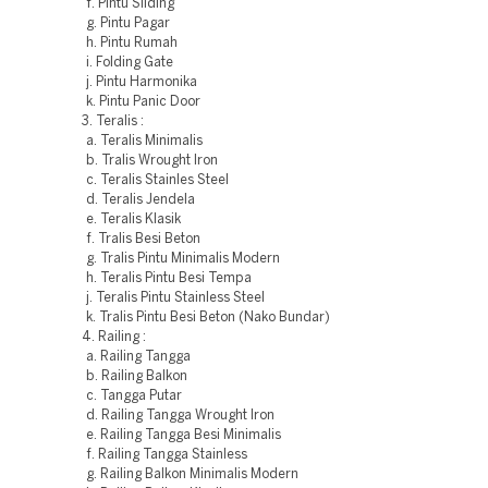
f. Pintu Sliding
g. Pintu Pagar
h. Pintu Rumah
i. Folding Gate
j. Pintu Harmonika
k. Pintu Panic Door
3. Teralis :
a. Teralis Minimalis
b. Tralis Wrought Iron
c. Teralis Stainles Steel
d. Teralis Jendela
e. Teralis Klasik
f. Tralis Besi Beton
g. Tralis Pintu Minimalis Modern
h. Teralis Pintu Besi Tempa
j. Teralis Pintu Stainless Steel
k. Tralis Pintu Besi Beton (Nako Bundar)
4. Railing :
a. Railing Tangga
b. Railing Balkon
c. Tangga Putar
d. Railing Tangga Wrought Iron
e. Railing Tangga Besi Minimalis
f. Railing Tangga Stainless
g. Railing Balkon Minimalis Modern