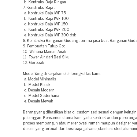
b. Kontruksi Baja Ringan
7. Konstruksi Baja :
a. Kontruksi Baja IWF 75
b. Kontruksi Baja IWF 100
c. Kontruksi Baja IWF 150
d. Kontruksi Baja IWF 200
e. Kontruksi Baja IWF 300 dsb
8. Konstruksi Bangunan Gudang : terima jasa buat Bangunan Guda
9. Pembuatan Tutup Got
10. Wahana Mainan Anak
11. Tower Air dari Besi Siku
12. Gerobak
Model Yang di kerjakan oleh bengkel las kami:
a. Model Minimalis
b. Model Klasik
c. Desain Modern
d. Model Sederhana
e. Desain Mewah
Barang yang dihasilkan bisa di-customized sesuai dengan keingi
pelanggan. Konsumen utama kami yaitu kontraktor dan perorang
proses membangun atau merenovasi rumah maupun designer yan
desain yang terbuat dari besi;baja;galvanis;stainless steel;alumun