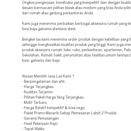
Ongkos pengerjaan, konstruksi yang kompetitif dan dengan kualita
desain bermacam pilihan klasik atau modern yang bisa Anda pili
dari rumah atau gedung perkantoran Anda.
Kami juga menerima perbaikan berbagai aksesoris rumah yang te
besi;baja;galvanis;stainless steel.
Bengkel las kami menerima order produk dengan ketelitian yang t
sehingga menghasilkan kualitas produk yang tinggi. Kami juga m
produk aksesoris rumah, toko, ruko, perkantoran, apartemen, Pabrik
Sekolahan, Rumah Sakit, perumahan atau fasilitas umum lainnya
besi, galvanis dan baja.
Alasan Memilih Jasa Las Kami ?
- Berpengalaman dan ahli
- Harga Terjangkau
- Kualitas Terjamin
- Pilihan Paket Harga Yang Terjangkau
- Motif Terbaru
- Harga Relatif kompetitif & bisa nego
- Paket Promo Menarik Setiap Pemesanan Lebih 2 Produk
- Garansi Pemasangan
- Hasil Pekerjaan Rapi
- Tepat Waktu