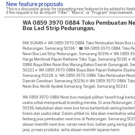
New feature proposals
This is a discussion group for requesting new features to be added to Vanta
if the request is for an import "Filter", "Macro", or "Program" improvement.
WA 0859 3970 0884 Toko Pembuatan N
Box Led Strip Pedurungan,
PAK SUNAN ✔ WA 0859 3970 0884 Toko Pembuatan Neon Box Le
Pedurungan, Semarang 50196 ~ ☎ WA 0859 3970 0884 Toko P
Neon Box Led Strip Pedurungan, Semarang 50196 ✔ WA 0859 3
Harga Membuat Papan Reklame Toko Tugu, Semarang 50181 ✔ 
0884 Biaya Bikin Neon Box Warung Bakso Daerah Gunungpati, S
50221 ✔ WA 0859 3970 0884 Biaya Bikin Papan Reklame Stadio
Semarang 50228 ☏ WA 0859 3970 0884 Toko Pembuatan Neon B
Daerah Candisari, Semarang 50256 ✆ WA 0859 3970 0884 Tok
Neon Box Akrilik Apotek Semarang Tengah, Semarang 50241
WA 0859 3970 0884 Neon box menjadi pilihan favorit bagi berbag
usaha untuk memperkuat branding mereka. Di area Pedurungan,
50196, kebutuhan akan neon box terus bertambah seiring berk
bisnis dan usaha lokal. Dalam artikel ini, kita akan membahas selu
tentang jasa pembuatan neon box di Pedurungan, Semarang 501
alasan memilih neon box, varian neon box, bahan yang sering dipa
jasa, proses produksi, serta alasan memilih layanan kami.