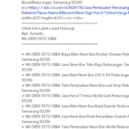
MurahPedurungan, Semarang 50196"
src=
https://i.ibb.co.com/vCNGRY7B/Jasa-Pembuatan-Pemasan
Reklame-Papan-Nama-Billboard-Neon-Sign-Huruf-Timbul-Harga-
width=400 height=400></a></div>
=================================
Untuk Info Lebih Lanjut Hubungi :
Bpk. Sunanto
WA 0859 3970 0884
=================================
✔ WA 0859 3970 0884 Biaya Bikin Neon Box Rocket Chicken Ped
Semarang 50196
✔ WA 0859 3970 0884 Jasa Neon Box Toko Baju Pedurungan, S
50196
✔ WA 0859 3970 0884 Jasa Bikin Neon Box 100 X 50 Pedurung
50196
✔ WA 0859 3970 0884 Toko Pembuatan Neon Box Led Strip Ped
Semarang 50196
✔ WA 0859 3970 0884 Jasa Huruf Timbul Akrilik Gold Pedurung
50196
✔ WA 0859 3970 0884 Jasa Bikin Neon Box Bulat Daerah Peduru
Semarang 50196
✔ WA 0859 3970 0884 Jasa Neon Box Klinik Kecantikan Daerah 
Semarang 50196
✔ WA 0859 3970 0884 Toko Pembuatan Neon Box Akrilik Peduru