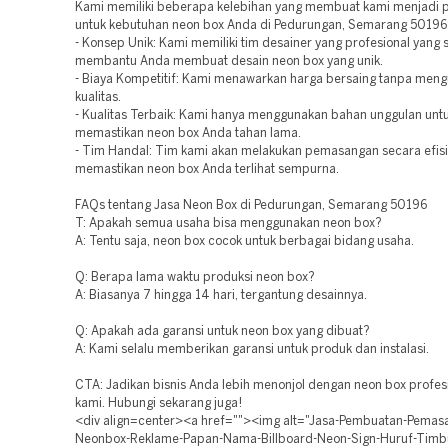
Kami memiliki beberapa kelebihan yang membuat kami menjadi pi
untuk kebutuhan neon box Anda di Pedurungan, Semarang 50196
- Konsep Unik: Kami memiliki tim desainer yang profesional yang 
membantu Anda membuat desain neon box yang unik.
- Biaya Kompetitif: Kami menawarkan harga bersaing tanpa meng
kualitas.
- Kualitas Terbaik: Kami hanya menggunakan bahan unggulan unt
memastikan neon box Anda tahan lama.
- Tim Handal: Tim kami akan melakukan pemasangan secara efisi
memastikan neon box Anda terlihat sempurna.
FAQs tentang Jasa Neon Box di Pedurungan, Semarang 50196
T: Apakah semua usaha bisa menggunakan neon box?
A: Tentu saja, neon box cocok untuk berbagai bidang usaha.
Q: Berapa lama waktu produksi neon box?
A: Biasanya 7 hingga 14 hari, tergantung desainnya.
Q: Apakah ada garansi untuk neon box yang dibuat?
A: Kami selalu memberikan garansi untuk produk dan instalasi.
CTA: Jadikan bisnis Anda lebih menonjol dengan neon box profesi
kami. Hubungi sekarang juga!
<div align=center><a href=""><img alt="Jasa-Pembuatan-Pema
Neonbox-Reklame-Papan-Nama-Billboard-Neon-Sign-Huruf-Timb