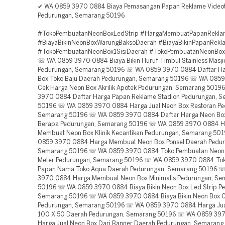
✔ WA 0859 3970 0884 Biaya Pemasangan Papan Reklame Video
Pedurungan, Semarang 50196
#TokoPembuatanNeonBoxLedStrip #HargaMembuatPapanRekla
#BiayaBikinNeonBoxWarungBaksoDaerah #BiayaBikinPapanRekl
#TokoPembuatanNeonBox1SisiDaerah #TokoPembuatanNeonBoxA
☏ WA 0859 3970 0884 Biaya Bikin Huruf Timbul Stainless Masj
Pedurungan, Semarang 50196 ☏ WA 0859 3970 0884 Daftar H
Box Toko Baju Daerah Pedurungan, Semarang 50196 ☏ WA 085
Cek Harga Neon Box Akrilik Apotek Pedurungan, Semarang 501
3970 0884 Daftar Harga Papan Reklame Stadion Pedurungan, 
50196 ☏ WA 0859 3970 0884 Harga Jual Neon Box Restoran Pe
Semarang 50196 ☏ WA 0859 3970 0884 Daftar Harga Neon Bo
Berapa Pedurungan, Semarang 50196 ☏ WA 0859 3970 0884 H
Membuat Neon Box Klinik Kecantikan Pedurungan, Semarang 5
0859 3970 0884 Harga Membuat Neon Box Ponsel Daerah Pedur
Semarang 50196 ☏ WA 0859 3970 0884 Toko Pembuatan Neon 
Meter Pedurungan, Semarang 50196 ☏ WA 0859 3970 0884 To
Papan Nama Toko Aqua Daerah Pedurungan, Semarang 50196 
3970 0884 Harga Membuat Neon Box Minimalis Pedurungan, Se
50196 ☏ WA 0859 3970 0884 Biaya Bikin Neon Box Led Strip P
Semarang 50196 ☏ WA 0859 3970 0884 Biaya Bikin Neon Box 
Pedurungan, Semarang 50196 ☏ WA 0859 3970 0884 Harga Jua
100 X 50 Daerah Pedurungan, Semarang 50196 ☏ WA 0859 39
Harga Jual Neon Box Dari Banner Daerah Pedurungan, Semaran