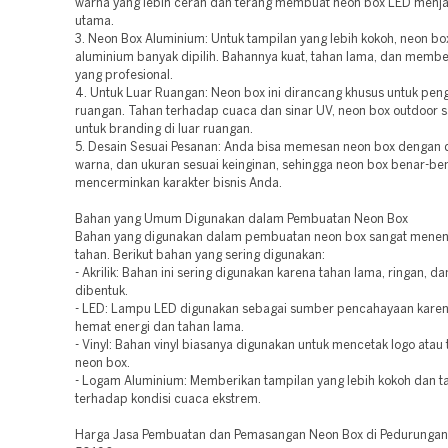
warna yang lebih cerah dan terang membuat neon box LED menjad
utama.
3. Neon Box Aluminium: Untuk tampilan yang lebih kokoh, neon b
aluminium banyak dipilih. Bahannya kuat, tahan lama, dan membe
yang profesional.
4. Untuk Luar Ruangan: Neon box ini dirancang khusus untuk pen
ruangan. Tahan terhadap cuaca dan sinar UV, neon box outdoor s
untuk branding di luar ruangan.
5. Desain Sesuai Pesanan: Anda bisa memesan neon box dengan 
warna, dan ukuran sesuai keinginan, sehingga neon box benar-be
mencerminkan karakter bisnis Anda.
Bahan yang Umum Digunakan dalam Pembuatan Neon Box
Bahan yang digunakan dalam pembuatan neon box sangat menen
tahan. Berikut bahan yang sering digunakan:
- Akrilik: Bahan ini sering digunakan karena tahan lama, ringan, 
dibentuk.
- LED: Lampu LED digunakan sebagai sumber pencahayaan karen
hemat energi dan tahan lama.
- Vinyl: Bahan vinyl biasanya digunakan untuk mencetak logo atau
neon box.
- Logam Aluminium: Memberikan tampilan yang lebih kokoh dan t
terhadap kondisi cuaca ekstrem.
Harga Jasa Pembuatan dan Pemasangan Neon Box di Pedurunga