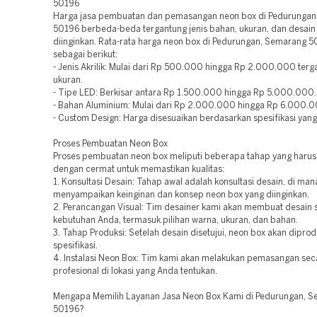
50196
Harga jasa pembuatan dan pemasangan neon box di Pedurungan
50196 berbeda-beda tergantung jenis bahan, ukuran, dan desain
diinginkan. Rata-rata harga neon box di Pedurungan, Semarang 
sebagai berikut:
- Jenis Akrilik: Mulai dari Rp 500.000 hingga Rp 2.000.000 terg
ukuran.
- Tipe LED: Berkisar antara Rp 1.500.000 hingga Rp 5.000.000.
- Bahan Aluminium: Mulai dari Rp 2.000.000 hingga Rp 6.000.
- Custom Design: Harga disesuaikan berdasarkan spesifikasi yang
Proses Pembuatan Neon Box
Proses pembuatan neon box meliputi beberapa tahap yang harus
dengan cermat untuk memastikan kualitas:
1. Konsultasi Desain: Tahap awal adalah konsultasi desain, di ma
menyampaikan keinginan dan konsep neon box yang diinginkan.
2. Perancangan Visual: Tim desainer kami akan membuat desain 
kebutuhan Anda, termasuk pilihan warna, ukuran, dan bahan.
3. Tahap Produksi: Setelah desain disetujui, neon box akan diprod
spesifikasi.
4. Instalasi Neon Box: Tim kami akan melakukan pemasangan sec
profesional di lokasi yang Anda tentukan.
Mengapa Memilih Layanan Jasa Neon Box Kami di Pedurungan, 
50196?