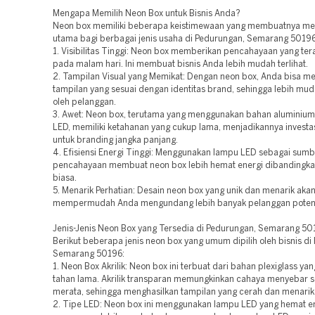
Mengapa Memilih Neon Box untuk Bisnis Anda?
Neon box memiliki beberapa keistimewaan yang membuatnya men
utama bagi berbagai jenis usaha di Pedurungan, Semarang 50196
1. Visibilitas Tinggi: Neon box memberikan pencahayaan yang ter
pada malam hari. Ini membuat bisnis Anda lebih mudah terlihat.
2. Tampilan Visual yang Memikat: Dengan neon box, Anda bisa m
tampilan yang sesuai dengan identitas brand, sehingga lebih mud
oleh pelanggan.
3. Awet: Neon box, terutama yang menggunakan bahan aluminiu
LED, memiliki ketahanan yang cukup lama, menjadikannya investas
untuk branding jangka panjang.
4. Efisiensi Energi Tinggi: Menggunakan lampu LED sebagai sumb
pencahayaan membuat neon box lebih hemat energi dibandingk
biasa.
5. Menarik Perhatian: Desain neon box yang unik dan menarik aka
mempermudah Anda mengundang lebih banyak pelanggan potens
Jenis-Jenis Neon Box yang Tersedia di Pedurungan, Semarang 5
Berikut beberapa jenis neon box yang umum dipilih oleh bisnis di
Semarang 50196:
1. Neon Box Akrilik: Neon box ini terbuat dari bahan plexiglass ya
tahan lama. Akrilik transparan memungkinkan cahaya menyebar 
merata, sehingga menghasilkan tampilan yang cerah dan menarik
2. Tipe LED: Neon box ini menggunakan lampu LED yang hemat en