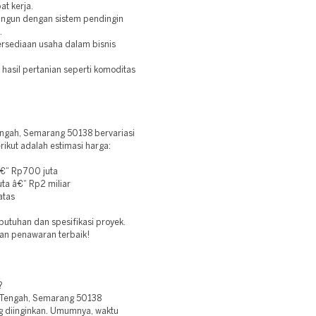
at kerja.
angun dengan sistem pendingin
.
rsediaan usaha dalam bisnis
hasil pertanian seperti komoditas
gah, Semarang 50138 bervariasi
ikut adalah estimasi harga:
â€“ Rp700 juta
a â€“ Rp2 miliar
atas
utuhan dan spesifikasi proyek.
an penawaran terbaik!
?
 Tengah, Semarang 50138
 diinginkan. Umumnya, waktu