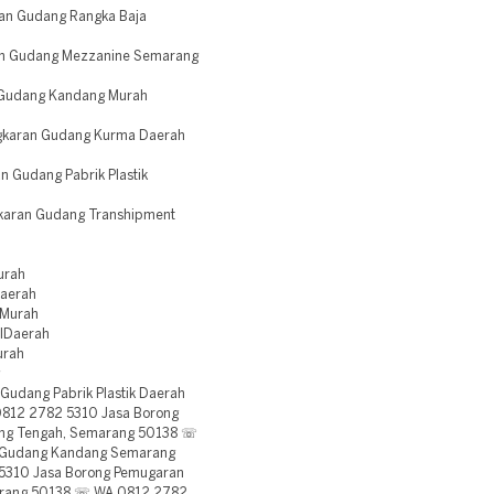
an Gudang Rangka Baja
an Gudang Mezzanine Semarang
 Gudang Kandang Murah
gkaran Gudang Kurma Daerah
Gudang Pabrik Plastik
aran Gudang Transhipment
urah
aerah
IMurah
IDaerah
urah
Gudang Pabrik Plastik Daerah
812 2782 5310 Jasa Borong
ang Tengah, Semarang 50138 ☏
 Gudang Kandang Semarang
5310 Jasa Borong Pemugaran
arang 50138 ☏ WA 0812 2782