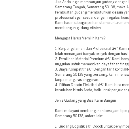
Jika Anda ingin membangun gudang dengan k
Semarang Tengah, Semarang 50138, maka An
Pembuatan gudang membutuhkan desain yang
profesional agar sesuai dengan regulasi konst
Kami hadir sebagai pilihan utama untuk me
membangun gudang efisien.
Mengapa Harus Memilih Kami?
1. Berpengalaman dan Profesional â€“ Kami m
telah menangani banyak proyek dengan hasi
2. Pemilihan Material Premium â€“ Kami han
unggulan untuk memastikan daya tahan tinggi
3. Biaya Kompetitif â€“ Dengan tarif kontra
Semarang 50138 yang bersaing, kami menawar
tanpa menguras anggaran.
4. Pilihan Desain Fleksibel â€“ Kami bisa m
kebutuhan bisnis Anda, baik untuk pergudang
Jenis Gudang yang Bisa Kami Bangun
Kami melayani pembangunan beragam tipe 
Semarang 50138, antara lain:
1. Gudang Logistik â€“ Cocok untuk penyimp