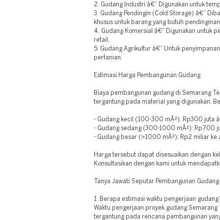
2. Gudang Industri â€“ Digunakan untuk temp
3. Gudang Pendingin (Cold Storage) â€“ Dib
khusus untuk barang yang butuh pendinginan
4. Gudang Komersial â€“ Digunakan untuk pe
retail.
5. Gudang Agrikultur â€“ Untuk penyimpanan 
pertanian.
Estimasi Harga Pembangunan Gudang
Biaya pembangunan gudang di Semarang Ten
tergantung pada material yang digunakan. Ber
- Gudang kecil (100-300 mÂ²): Rp300 juta 
- Gudang sedang (300-1000 mÂ²): Rp700 jut
- Gudang besar (>1000 mÂ²): Rp2 miliar ke 
Harga tersebut dapat disesuaikan dengan keb
Konsultasikan dengan kami untuk mendapatk
Tanya Jawab Seputar Pembangunan Gudang
1. Berapa estimasi waktu pengerjaan gudang
Waktu pengerjaan proyek gudang Semarang
tergantung pada rencana pembangunan yang