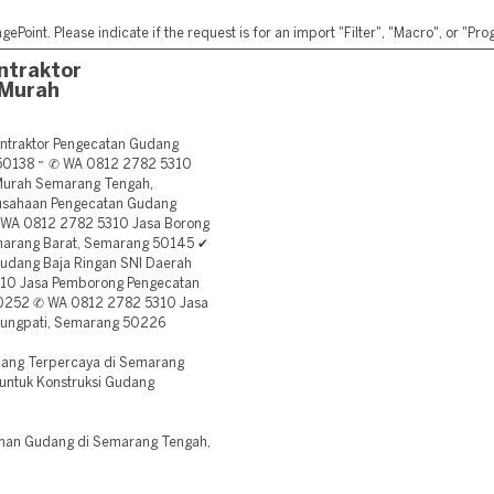
ePoint. Please indicate if the request is for an import "Filter", "Macro", or "P
ntraktor
 Murah
ntraktor Pengecatan Gudang
50138 ~ ✆ WA 0812 2782 5310
Murah Semarang Tengah,
usahaan Pengecatan Gudang
 WA 0812 2782 5310 Jasa Borong
marang Barat, Semarang 50145 ✔
udang Baja Ringan SNI Daerah
10 Jasa Pemborong Pengecatan
50252 ✆ WA 0812 2782 5310 Jasa
nungpati, Semarang 50226
ang Terpercaya di Semarang
untuk Konstruksi Gudang
nan Gudang di Semarang Tengah,