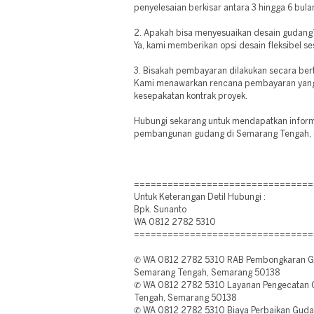
penyelesaian berkisar antara 3 hingga 6 bula
2. Apakah bisa menyesuaikan desain gudang
Ya, kami memberikan opsi desain fleksibel s
3. Bisakah pembayaran dilakukan secara be
Kami menawarkan rencana pembayaran yang 
kesepakatan kontrak proyek.
Hubungi sekarang untuk mendapatkan informas
pembangunan gudang di Semarang Tengah,
================================
Untuk Keterangan Detil Hubungi :
Bpk. Sunanto
WA 0812 2782 5310
================================
✆ WA 0812 2782 5310 RAB Pembongkaran G
Semarang Tengah, Semarang 50138
✆ WA 0812 2782 5310 Layanan Pengecatan 
Tengah, Semarang 50138
✆ WA 0812 2782 5310 Biaya Perbaikan Guda