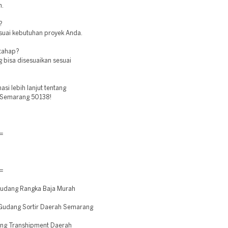
n.
?
esuai kebutuhan proyek Anda.
rtahap?
bisa disesuaikan sesuai
i lebih lanjut tentang
 Semarang 50138!
=
=
udang Rangka Baja Murah
Gudang Sortir Daerah Semarang
ng Transhipment Daerah