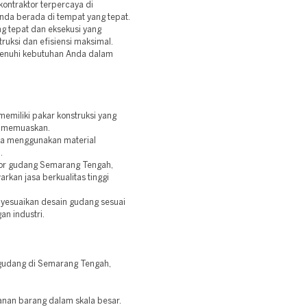
ontraktor terpercaya di
da berada di tempat yang tepat.
 tepat dan eksekusi yang
ruksi dan efisiensi maksimal.
menuhi kebutuhan Anda dalam
emiliki pakar konstruksi yang
l memuaskan.
ya menggunakan material
.
ktor gudang Semarang Tengah,
kan jasa berkualitas tinggi
enyesuaikan desain gudang sesuai
an industri.
gudang di Semarang Tengah,
anan barang dalam skala besar.