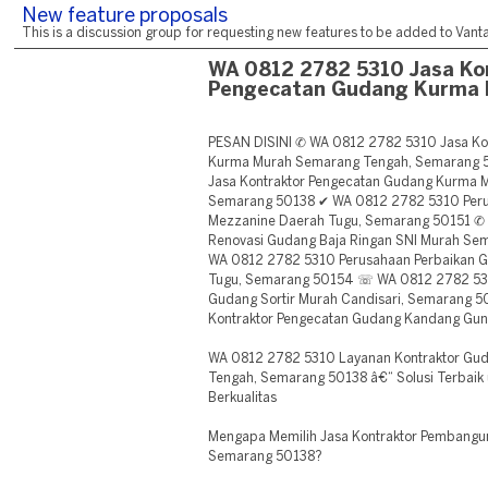
New feature proposals
This is a discussion group for requesting new features to be added to Vantag
WA 0812 2782 5310 Jasa Ko
Pengecatan Gudang Kurma
PESAN DISINI ✆ WA 0812 2782 5310 Jasa Ko
Kurma Murah Semarang Tengah, Semarang 
Jasa Kontraktor Pengecatan Gudang Kurma 
Semarang 50138 ✔ WA 0812 2782 5310 Per
Mezzanine Daerah Tugu, Semarang 50151 ✆
Renovasi Gudang Baja Ringan SNI Murah Se
WA 0812 2782 5310 Perusahaan Perbaikan G
Tugu, Semarang 50154 ☏ WA 0812 2782 53
Gudang Sortir Murah Candisari, Semarang 
Kontraktor Pengecatan Gudang Kandang Gu
WA 0812 2782 5310 Layanan Kontraktor Gud
Tengah, Semarang 50138 â€“ Solusi Terbaik 
Berkualitas
Mengapa Memilih Jasa Kontraktor Pembangu
Semarang 50138?