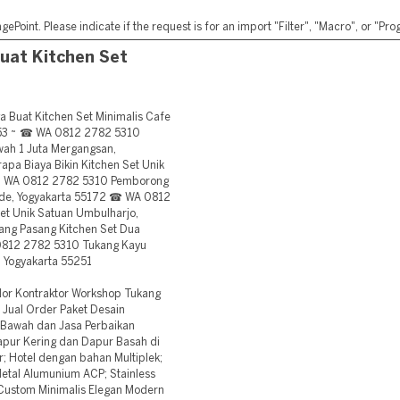
ePoint. Please indicate if the request is for an import "Filter", "Macro", or "P
uat Kitchen Set
uat Kitchen Set Minimalis Cafe
5153 ~ ☎ WA 0812 2782 5310
wah 1 Juta Mergangsan,
pa Biaya Bikin Kitchen Set Unik
1 ✔ WA 0812 2782 5310 Pemborong
gede, Yogyakarta 55172 ☎ WA 0812
et Unik Satuan Umbulharjo,
ang Pasang Kitchen Set Dua
0812 2782 5310 Tukang Kayu
, Yogyakarta 55251
or Kontraktor Workshop Tukang
o Jual Order Paket Desain
n Bawah dan Jasa Perbaikan
apur Kering dan Dapur Basah di
; Hotel dengan bahan Multiplek;
Metal Alumunium ACP; Stainless
o Custom Minimalis Elegan Modern