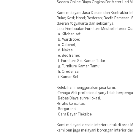
Secara Online Biaya Ongkos Per Meter Lari M
Kami melayani Jasa Desain dan Kontraktor Int
Ruko; Kost; Hotel; Restoran; Booth Pameran,
daerah Yogyakarta dan sekitarnya.
Jasa Pembuatan Furniture Meubel Interior C
a. Kitchen set;
b. Wardrobe;
c. Cabinet;
d. Nakas;
e. Bedframe;
f. Furniture Set Kamar Tidur;
g. Furniture Kamar Tamu;
h. Credenza
i. Kamar Set
Kelebihan menggunakan jasa kami:
-Tenaga Ahli profesional yang telah berpeng
-Bebas Biaya survei lokasi.
-Gratis konsultasi.
-Bergaransi.
-Cara Bayar Fleksibel.
Kami melayani desain interior untuk di area 
kami pun juga melayani borongan interior d