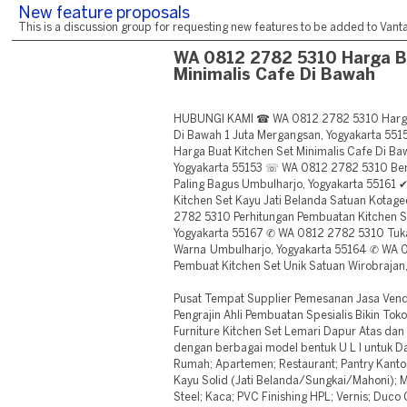
New feature proposals
This is a discussion group for requesting new features to be added to Vantag
WA 0812 2782 5310 Harga B
Minimalis Cafe Di Bawah
HUBUNGI KAMI ☎ WA 0812 2782 5310 Harga B
Di Bawah 1 Juta Mergangsan, Yogyakarta 5
Harga Buat Kitchen Set Minimalis Cafe Di Ba
Yogyakarta 55153 ☏ WA 0812 2782 5310 Bera
Paling Bagus Umbulharjo, Yogyakarta 5516
Kitchen Set Kayu Jati Belanda Satuan Kota
2782 5310 Perhitungan Pembuatan Kitchen S
Yogyakarta 55167 ✆ WA 0812 2782 5310 Tuk
Warna Umbulharjo, Yogyakarta 55164 ✆ WA 
Pembuat Kitchen Set Unik Satuan Wirobrajan
Pusat Tempat Supplier Pemesanan Jasa Vend
Pengrajin Ahli Pembuatan Spesialis Bikin Tok
Furniture Kitchen Set Lemari Dapur Atas da
dengan berbagai model bentuk U L I untuk D
Rumah; Apartemen; Restaurant; Pantry Kantor
Kayu Solid (Jati Belanda/Sungkai/Mahoni); 
Steel; Kaca; PVC Finishing HPL; Vernis; Duc