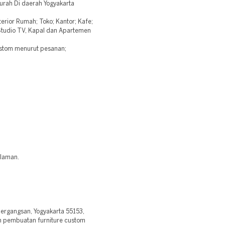
urah Di daerah Yogyakarta
erior Rumah; Toko; Kantor; Kafe;
 Studio TV, Kapal dan Apartemen
ustom menurut pesanan;
alaman.
Mergangsan, Yogyakarta 55153,
an pembuatan furniture custom