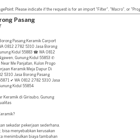
ePoint. Please indicate if the request is for an import "Filter", "Macro", or "P
rong Pasang
r
orong Pasang Keramik Carport
 WA 0812 2782 5310 Jasa Borong
 Gunung Kidul 55883 ☎ WA 0812
Ngawen, Gunung Kidul 55853 ✆
Near Me Panjatan, Kulon Progo
jaan Keramik Meja Dapur Di
2 5310 Jasa Borong Pasang
l 55871 ✔ WA 0812 2782 5310 Jasa
Gunung Kidul 55854
 Keramik di Girisubo, Gunung
ualitas
Keramik?
n sekadar pekerjaan sederhana.
ar, bisa menyebabkan kerusakan
erta menimbulkan biaya tambahan