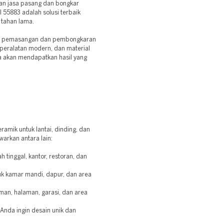
kan jasa pasang dan bongkar
l 55883 adalah solusi terbaik
 tahan lama.
uk pemasangan dan pembongkaran
peralatan modern, dan material
da akan mendapatkan hasil yang
amik untuk lantai, dinding, dan
arkan antara lain:
tinggal, kantor, restoran, dan
uk kamar mandi, dapur, dan area
an, halaman, garasi, dan area
Anda ingin desain unik dan