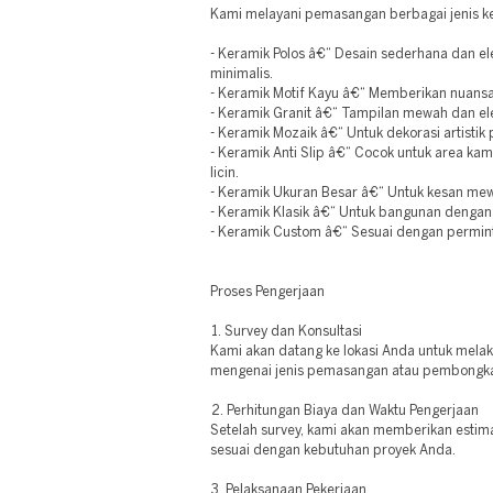
Kami melayani pemasangan berbagai jenis ke
- Keramik Polos â€“ Desain sederhana dan e
minimalis.
- Keramik Motif Kayu â€“ Memberikan nuansa a
- Keramik Granit â€“ Tampilan mewah dan ele
- Keramik Mozaik â€“ Untuk dekorasi artistik 
- Keramik Anti Slip â€“ Cocok untuk area ka
licin.
- Keramik Ukuran Besar â€“ Untuk kesan me
- Keramik Klasik â€“ Untuk bangunan dengan d
- Keramik Custom â€“ Sesuai dengan permin
Proses Pengerjaan
1. Survey dan Konsultasi
Kami akan datang ke lokasi Anda untuk mela
mengenai jenis pemasangan atau pembongka
2. Perhitungan Biaya dan Waktu Pengerjaan
Setelah survey, kami akan memberikan estim
sesuai dengan kebutuhan proyek Anda.
3. Pelaksanaan Pekerjaan