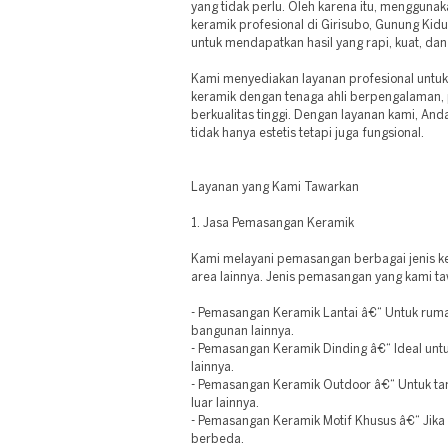
yang tidak perlu. Oleh karena itu, mengguna
keramik profesional di Girisubo, Gunung Kidu
untuk mendapatkan hasil yang rapi, kuat, dan
Kami menyediakan layanan profesional unt
keramik dengan tenaga ahli berpengalaman, 
berkualitas tinggi. Dengan layanan kami, An
tidak hanya estetis tetapi juga fungsional.
Layanan yang Kami Tawarkan
1. Jasa Pemasangan Keramik
Kami melayani pemasangan berbagai jenis ker
area lainnya. Jenis pemasangan yang kami taw
- Pemasangan Keramik Lantai â€“ Untuk rumah 
bangunan lainnya.
- Pemasangan Keramik Dinding â€“ Ideal unt
lainnya.
- Pemasangan Keramik Outdoor â€“ Untuk tam
luar lainnya.
- Pemasangan Keramik Motif Khusus â€“ Jika 
berbeda.