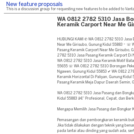
New feature proposals
This is a discussion group for requesting new features to be added to Vantag
WA 0812 2782 5310 Jasa Bo
Keramik Carport Near Me Gi
HUBUNGI KAMI ✆ WA 0812 2782 5310 Jasa B
Near Me Girisubo, Gunung Kidul 55883 ~ ☏
Pasang Keramik Carport Near Me Girisubo,
2782 5310 Jasa Pasang Keramik Carport Di 
WA 0812 2782 5310 Jasa Keramik Motif Bata 
55655 ☏ WA 0812 2782 5310 Borongan Peker
Ngawen, Gunung Kidul 55853 ✔ WA 0812 278
Keramik Horizontal Di Paliyan, Gunung Kidu
Pasang Keramik Meja Dapur Daerah Semin, 
WA 0812 2782 5310 Jasa Pasang dan Bongkar
Kidul 55883 â€“ Profesional, Cepat, dan Berk
Mengapa Memilih Jasa Pasang dan Bongkar 
Pemasangan dan pembongkaran keramik buka
Jika tidak dilakukan dengan teknik yang ben
pada lantai atau dinding yang sudah ada, s