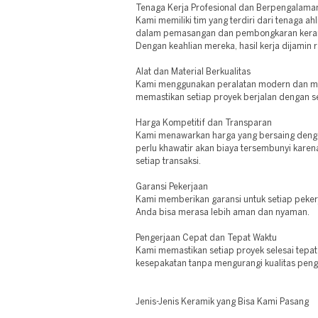
Tenaga Kerja Profesional dan Berpengalama
Kami memiliki tim yang terdiri dari tenaga 
dalam pemasangan dan pembongkaran keram
Dengan keahlian mereka, hasil kerja dijamin 
Alat dan Material Berkualitas
Kami menggunakan peralatan modern dan mate
memastikan setiap proyek berjalan dengan 
Harga Kompetitif dan Transparan
Kami menawarkan harga yang bersaing dengan
perlu khawatir akan biaya tersembunyi karen
setiap transaksi.
Garansi Pekerjaan
Kami memberikan garansi untuk setiap peker
Anda bisa merasa lebih aman dan nyaman.
Pengerjaan Cepat dan Tepat Waktu
Kami memastikan setiap proyek selesai tepa
kesepakatan tanpa mengurangi kualitas peng
Jenis-Jenis Keramik yang Bisa Kami Pasang