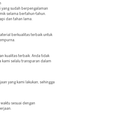
n
ahli yang sudah berpengalaman
ik selama bertahun-tahun.
rapi dan tahan lama.
rial berkualitas terbaik untuk
sempurna.
 kualitas terbaik. Anda tidak
a kami selalu transparan dalam
jaan yang kami lakukan, sehingga
t waktu sesuai dengan
erjaan.