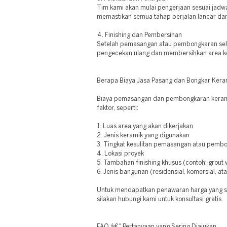
Tim kami akan mulai pengerjaan sesuai jadwa
memastikan semua tahap berjalan lancar dan
4. Finishing dan Pembersihan
Setelah pemasangan atau pembongkaran sele
pengecekan ulang dan membersihkan area ker
Berapa Biaya Jasa Pasang dan Bongkar Kera
Biaya pemasangan dan pembongkaran keram
faktor, seperti:
1. Luas area yang akan dikerjakan
2. Jenis keramik yang digunakan
3. Tingkat kesulitan pemasangan atau pemb
4. Lokasi proyek
5. Tambahan finishing khusus (contoh: grout war
6. Jenis bangunan (residensial, komersial, ata
Untuk mendapatkan penawaran harga yang s
silakan hubungi kami untuk konsultasi gratis.
FAQ â€“ Pertanyaan yang Sering Diajukan