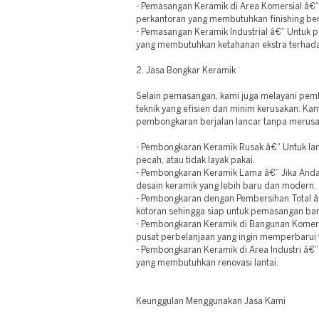
- Pemasangan Keramik di Area Komersial â€“ 
perkantoran yang membutuhkan finishing berk
- Pemasangan Keramik Industrial â€“ Untuk pa
yang membutuhkan ketahanan ekstra terhad
2. Jasa Bongkar Keramik
Selain pemasangan, kami juga melayani pe
teknik yang efisien dan minim kerusakan. K
pembongkaran berjalan lancar tanpa merusa
- Pembongkaran Keramik Rusak â€“ Untuk lant
pecah, atau tidak layak pakai.
- Pembongkaran Keramik Lama â€“ Jika Anda
desain keramik yang lebih baru dan modern.
- Pembongkaran dengan Pembersihan Total â
kotoran sehingga siap untuk pemasangan bar
- Pembongkaran Keramik di Bangunan Komersi
pusat perbelanjaan yang ingin memperbarui t
- Pembongkaran Keramik di Area Industri â€
yang membutuhkan renovasi lantai.
Keunggulan Menggunakan Jasa Kami