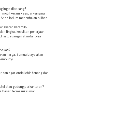
ng ingin dipasang?
an motif keramik sesuai keinginan.
 Anda belum menentukan pilihan.
ongkaran keramik?
an tingkat kesulitan pekerjaan.
 satu ruangan standar bisa
pakati?
ukan harga. Semua biaya akan
rsembunyi.
erjaan agar Anda lebih tenang dan
otel atau gedung perkantoran?
ga besar, termasuk rumah,