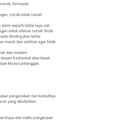
ramik, termasuk:
legan, cocok untuk rumah
lami seperti lantai kayu asli.
gan untuk interior rumah Anda.
pada dinding atau lantai.
mar mandi dan outdoor agar tidak
wah dan modern.
esain tradisional atau klasik.
taan khusus pelanggan.
kukan pengecekan dan konsultasi
ran yang dibutuhkan.
asi biaya dan waktu pengerjaan