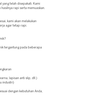
l yang telah disepakati. Kami
 hasilnya rapi serta memuaskan.
sai, kami akan melakukan
ja agar tetap rapi.
mik?
ik tergantung pada beberapa
ongkaran
na, lapisan anti slip, dll.)
u industri)
esuai dengan kebutuhan Anda,