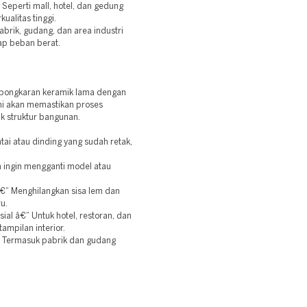
Seperti mall, hotel, dan gedung
ualitas tinggi.
brik, gudang, dan area industri
ap beban berat.
mbongkaran keramik lama dengan
ami akan memastikan proses
k struktur bangunan.
ai atau dinding yang sudah retak,
 ingin mengganti model atau
€“ Menghilangkan sisa lem dan
u.
al â€“ Untuk hotel, restoran, dan
ampilan interior.
“ Termasuk pabrik dan gudang